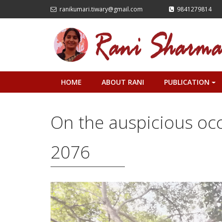
ranikumari.tiwary@gmail.com
9841279814
HOME
ABOUT RANI
PUBLICATION
+
On the auspicious oc
2076