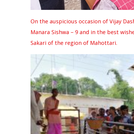
On the auspicious occasion of Vijay Da
Manara Sishwa – 9 and in the best wis
Sakari of the region of Mahottari.