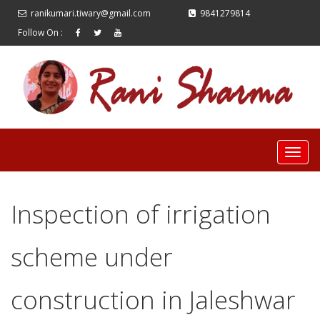
ranikumari.tiwary@gmail.com
9841279814
Follow On :
Inspection of irrigation
scheme under
construction in Jaleshwar