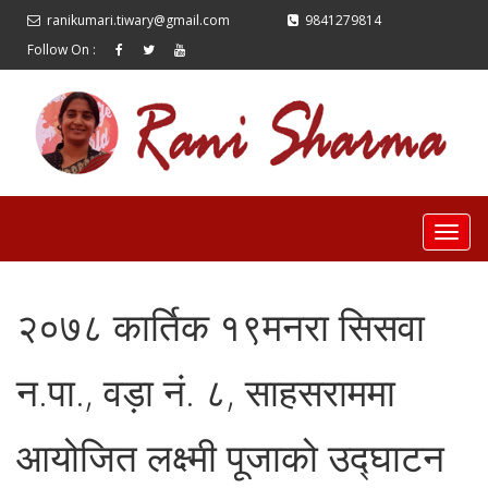
ranikumari.tiwary@gmail.com
9841279814
Follow On :
२०७८ कार्तिक १९मनरा सिसवा
न.पा., वड़ा नं. ८, साहसराममा
आयोजित लक्ष्मी पूजाको उद्घाटन