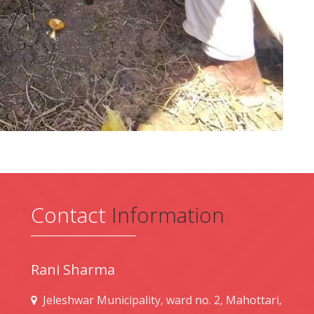
Contact
Information
Rani Sharma
Jeleshwar Municipality, ward no. 2, Mahottari,