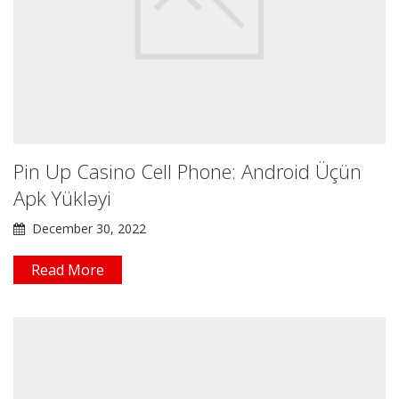
Pin Up Casino Cell Phone: Android Üçün
Apk Yükləyi
December 30, 2022
Read More