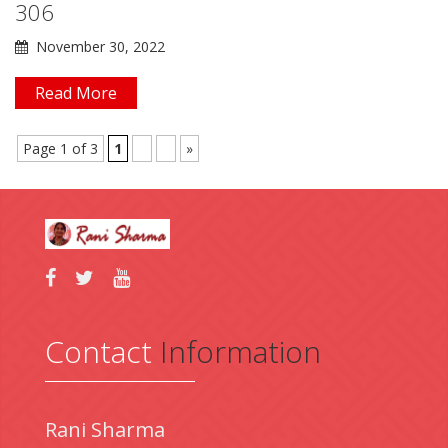
306
November 30, 2022
Read More
Page 1 of 3
1
2
3
»
Contact
Information
Rani Sharma