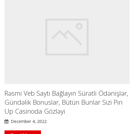
Rəsmi Veb Saytı Bağlayın️ Sürətli Ödənişlər,
Gündəlik Bonuslar, Bütün Bunlar Sizi Pin
Up Casinoda Gözləyi
December 4, 2022