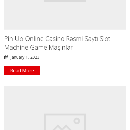
Pin Up Online Casino Rəsmi Saytı Slot
Machine Game Maşınlar
January 1, 2023
Read More