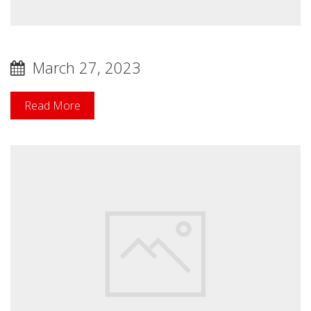
Mosbet: Onlayn Kazino Və Idman Mərclər
March 27, 2023
Read More