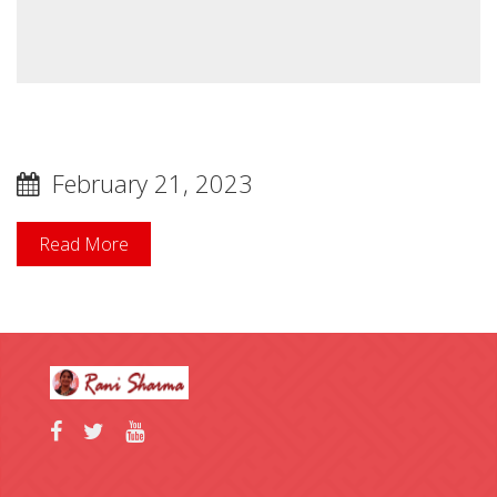
“mostbet-az 45 Azərbaycanda Bukmeker
Və Kazino Reward 550+250f
February 21, 2023
Read More