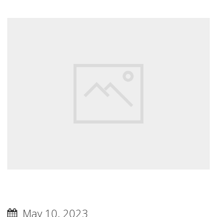
Обзор Партнерской Программы Mostbet
Partners 2024: Присоединяйтесь!
May 10, 2023