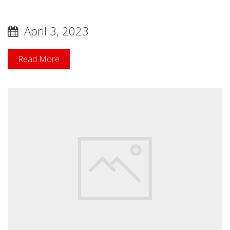
Yukle Android App 334
April 3, 2023
Read More