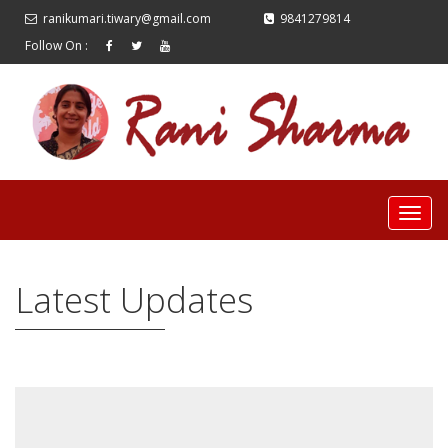
ranikumari.tiwary@gmail.com
9841279814
Follow On :
Latest Updates