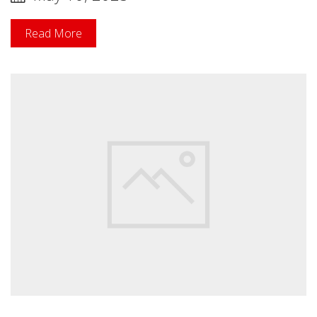
Read More
Mostbet Az Most Bet Casino Qeydiyyat,