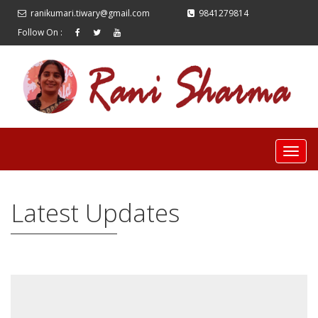
ranikumari.tiwary@gmail.com
9841279814
Follow On :
Latest Updates