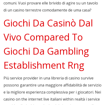
comuni. Vuoi provare elle brivido di agire su un tavolo
di un casino terrestre comodamente de uma casa?
Giochi Da Casinò Dal
Vivo Compared To
Giochi Da Gambling
Establishment Rng
Più service provider in una libreria di casino survive
possono garantire una maggiore affidabilità de servizio
e la migliore esperienza complessiva per i giocatori. Nei
casino on the internet live italiani within realtà i service