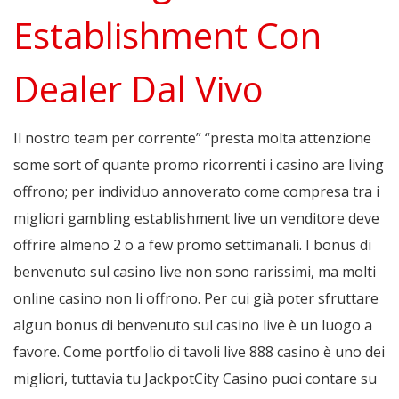
Establishment Con
Dealer Dal Vivo
Il nostro team per corrente” “presta molta attenzione
some sort of quante promo ricorrenti i casino are living
offrono; per individuo annoverato come compresa tra i
migliori gambling establishment live un venditore deve
offrire almeno 2 o a few promo settimanali. I bonus di
benvenuto sul casino live non sono rarissimi, ma molti
online casino non li offrono. Per cui già poter sfruttare
algun bonus di benvenuto sul casino live è un luogo a
favore. Come portfolio di tavoli live 888 casino è uno dei
migliori, tuttavia tu JackpotCity Casino puoi contare su