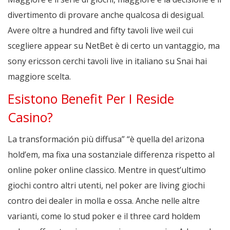
divertimento di provare anche qualcosa di desigual.
Avere oltre a hundred and fifty tavoli live weil cui
scegliere appear su NetBet è di certo un vantaggio, ma
sony ericsson cerchi tavoli live in italiano su Snai hai
maggiore scelta.
Esistono Benefit Per I Reside
Casino?
La transformación più diffusa” “è quella del arizona
hold’em, ma fixa una sostanziale differenza rispetto al
online poker online classico. Mentre in quest’ultimo
giochi contro altri utenti, nel poker are living giochi
contro dei dealer in molla e ossa. Anche nelle altre
varianti, come lo stud poker e il three card holdem