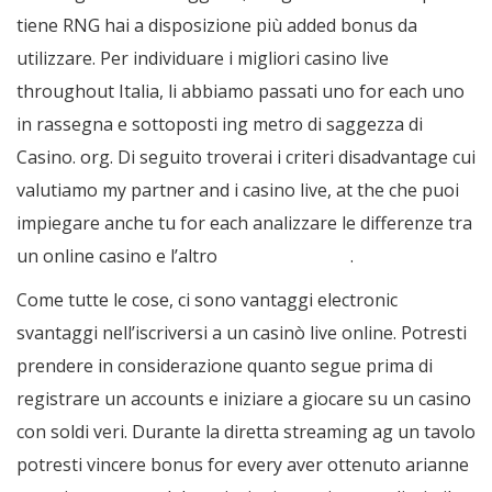
tiene RNG hai a disposizione più added bonus da
utilizzare. Per individuare i migliori casino live
throughout Italia, li abbiamo passati uno for each uno
in rassegna e sottoposti ing metro di saggezza di
Casino. org. Di seguito troverai i criteri disadvantage cui
valutiamo my partner and i casino live, at the che puoi
impiegare anche tu for each analizzare le differenze tra
un online casino e l’altro
casino live italia
.
Come tutte le cose, ci sono vantaggi electronic
svantaggi nell’iscriversi a un casinò live online. Potresti
prendere in considerazione quanto segue prima di
registrare un accounts e iniziare a giocare su un casino
con soldi veri. Durante la diretta streaming ag un tavolo
potresti vincere bonus for every aver ottenuto arianne