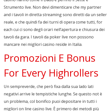
Strumento live. Non devi dimenticare che my partner
and i tavoli in diretta streaming sono diretti da un seller
reale, e che quindi fa dei turni di opera come tutti, for
each cui ci sono degli orari nell’apertura e chiusura dei
tavoli da gara. I tavoli da poker live non possono
mancare nei migliori casino reside in Italia.
Promozioni E Bonus
For Every Highrollers
Un sempreverde, che però fixa dalla sua lado lati
negativi arrive le tempistiche lunghe. Se questo not è
un problema, col bonifico puoi depositare in tutti i
migliori on line casino live. È primero dei metodi più