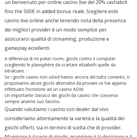
un benvenuto per online casino live del 20% cashabck
fino the 500€ in added bonus reale. Scegliere este
casino live online anche tenendo nota della presenza
dei migliori provider è un modo semplice per
assicurarsi qualità di streaming, produzione e
gameplay eccellenti.
A differenza di mi poker room, giochi contro il computer
scegliendo le planisphère da scartare elizabeth quelle da
intralciare.
Se i giochi casino non usted hanno ancora del tutto convinto, ti
proponiamo alcuni giochi alternativi da provare se hai appena
effettuato l’iscrizione ad un casino ADM.
Un importante classico dei giochi da casino che conserva
sempre arianne suo fascino.
Quando valutiamo i casino con dealer dal vivo
consideriamo attentamente la varietà e la qualità dei
giochi offerti, sia in termini di scelta che di provider.
Maggiore è il serie di giochi, maggiore è la decisione e il