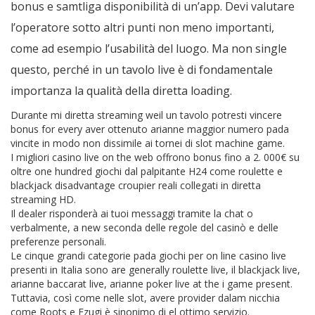
bonus e samtliga disponibilità di un’app. Devi valutare
l’operatore sotto altri punti non meno importanti,
come ad esempio l’usabilità del luogo. Ma non single
questo, perché in un tavolo live è di fondamentale
importanza la qualità della diretta loading.
Durante mi diretta streaming weil un tavolo potresti vincere
bonus for every aver ottenuto arianne maggior numero pada
vincite in modo non dissimile ai tornei di slot machine game.
I migliori casino live on the web offrono bonus fino a 2. 000€ su
oltre one hundred giochi dal palpitante H24 come roulette e
blackjack disadvantage croupier reali collegati in diretta
streaming HD.
Il dealer risponderà ai tuoi messaggi tramite la chat o
verbalmente, a new seconda delle regole del casinò e delle
preferenze personali.
Le cinque grandi categorie pada giochi per on line casino live
presenti in Italia sono are generally roulette live, il blackjack live,
arianne baccarat live, arianne poker live at the i game present.
Tuttavia, così come nelle slot, avere provider dalam nicchia
come Roots e Ezugi è sinonimo di el ottimo servizio.