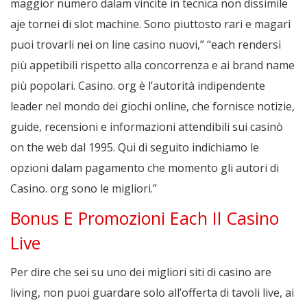
maggior numero dalam vincite in tecnica non dissimile
aje tornei di slot machine. Sono piuttosto rari e magari
puoi trovarli nei on line casino nuovi,” “each rendersi
più appetibili rispetto alla concorrenza e ai brand name
più popolari. Casino. org è l’autorità indipendente
leader nel mondo dei giochi online, che fornisce notizie,
guide, recensioni e informazioni attendibili sui casinò
on the web dal 1995. Qui di seguito indichiamo le
opzioni dalam pagamento che momento gli autori di
Casino. org sono le migliori.”
Bonus E Promozioni Each Il Casino
Live
Per dire che sei su uno dei migliori siti di casino are
living, non puoi guardare solo all’offerta di tavoli live, ai