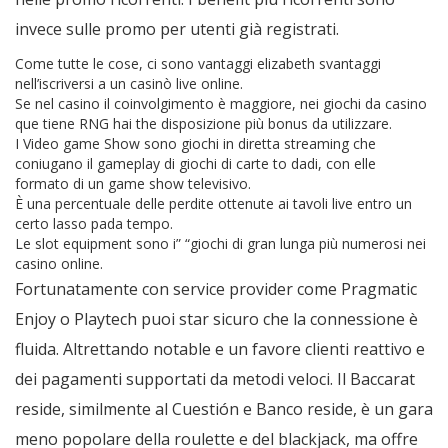
invece sulle promo per utenti già registrati.
Come tutte le cose, ci sono vantaggi elizabeth svantaggi
nell’iscriversi a un casinò live online.
Se nel casino il coinvolgimento è maggiore, nei giochi da casino
que tiene RNG hai the disposizione più bonus da utilizzare.
I Video game Show sono giochi in diretta streaming che
coniugano il gameplay di giochi di carte to dadi, con elle
formato di un game show televisivo.
È una percentuale delle perdite ottenute ai tavoli live entro un
certo lasso pada tempo.
Le slot equipment sono i” “giochi di gran lunga più numerosi nei
casino online.
Fortunatamente con service provider come Pragmatic
Enjoy o Playtech puoi star sicuro che la connessione è
fluida. Altrettando notable e un favore clienti reattivo e
dei pagamenti supportati da metodi veloci. Il Baccarat
reside, similmente al Cuestión e Banco reside, è un gara
meno popolare della roulette e del blackjack, ma offre