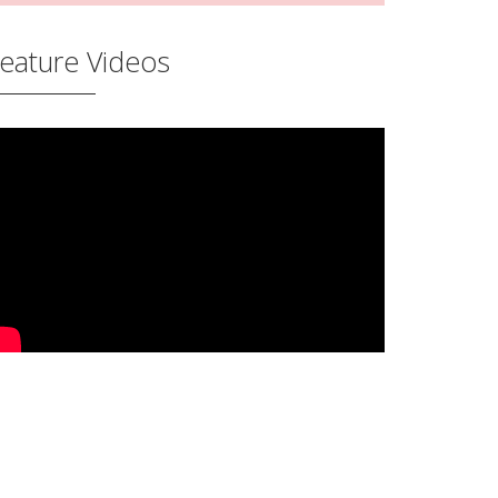
eature Videos