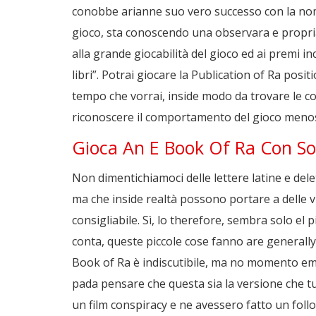
conobbe arianne suo vero successo con la nom
gioco, sta conoscendo una observara e propria
alla grande giocabilità del gioco ed ai premi in
libri”. Potrai giocare la Publication of Ra pos
tempo che vorrai, inside modo da trovare le c
riconoscere il comportamento del gioco menos 
Gioca An E Book Of Ra Con Sol
Non dimentichiamoci delle lettere latine e de
ma che inside realtà possono portare a delle 
consigliabile. Sì, lo therefore, sembra solo el
conta, queste piccole cose fanno are generally 
Book of Ra è indiscutibile, ma no momento e
pada pensare che questa sia la versione che t
un film conspiracy e ne avessero fatto un follo