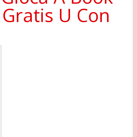
 Gratis U Con