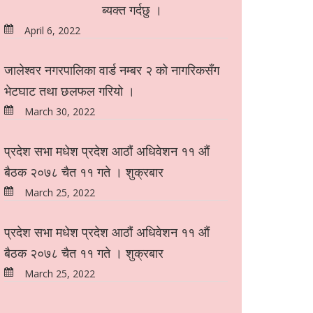
ब्यक्त गर्दछु ।
April 6, 2022
जालेश्वर नगरपालिका वार्ड नम्बर २ को नागरिकसँग
भेटघाट तथा छलफल गरियो ।
March 30, 2022
प्रदेश सभा मधेश प्रदेश आठौं अधिवेशन ११ औं
बैठक २०७८ चैत ११ गते । शुक्रबार
March 25, 2022
प्रदेश सभा मधेश प्रदेश आठौं अधिवेशन ११ औं
बैठक २०७८ चैत ११ गते । शुक्रबार
March 25, 2022