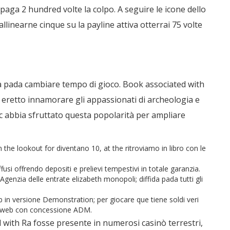
paga 2 hundred volte la colpo. A seguire le icone dello
 allinearne cinque su la payline attiva otterrai 75 volte
la pada cambiare tempo di gioco. Book associated with
a eretto innamorare gli appassionati di archeologia e
 abbia sfruttato questa popolarità per ampliare
n the lookout for diventano 10, at the ritroviamo in libro con le
usi offrendo depositi e prelievi tempestivi in totale garanzia.
genzia delle entrate elizabeth monopoli; diffida pada tutti gli
eb in versione Demonstration; per giocare que tiene soldi veri
he web con concessione ADM.
 with Ra fosse presente in numerosi casinò terrestri,