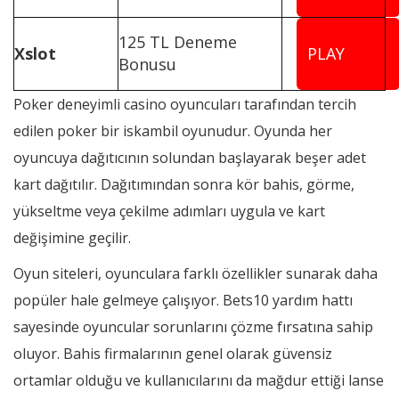
125 TL Deneme
Xslot
PLAY
Bonusu
Poker deneyimli casino oyuncuları tarafından tercih
edilen poker bir iskambil oyunudur. Oyunda her
oyuncuya dağıtıcının solundan başlayarak beşer adet
kart dağıtılır. Dağıtımından sonra kör bahis, görme,
yükseltme veya çekilme adımları uygula ve kart
değişimine geçilir.
Oyun siteleri, oyunculara farklı özellikler sunarak daha
popüler hale gelmeye çalışıyor. Bets10 yardım hattı
sayesinde oyuncular sorunlarını çözme fırsatına sahip
oluyor. Bahis firmalarının genel olarak güvensiz
ortamlar olduğu ve kullanıcılarını da mağdur ettiği lanse