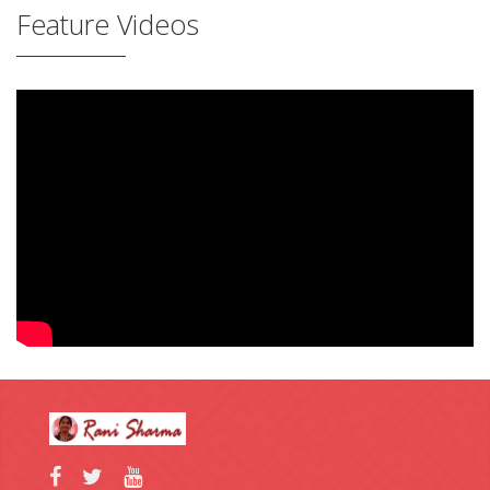
Feature Videos