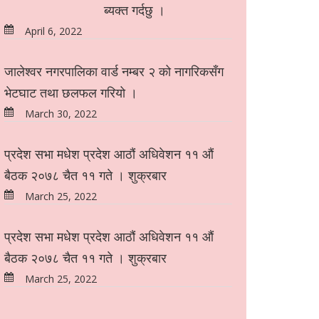
ब्यक्त गर्दछु ।
April 6, 2022
जालेश्वर नगरपालिका वार्ड नम्बर २ को नागरिकसँग
भेटघाट तथा छलफल गरियो ।
March 30, 2022
प्रदेश सभा मधेश प्रदेश आठौं अधिवेशन ११ औं
बैठक २०७८ चैत ११ गते । शुक्रबार
March 25, 2022
प्रदेश सभा मधेश प्रदेश आठौं अधिवेशन ११ औं
बैठक २०७८ चैत ११ गते । शुक्रबार
March 25, 2022