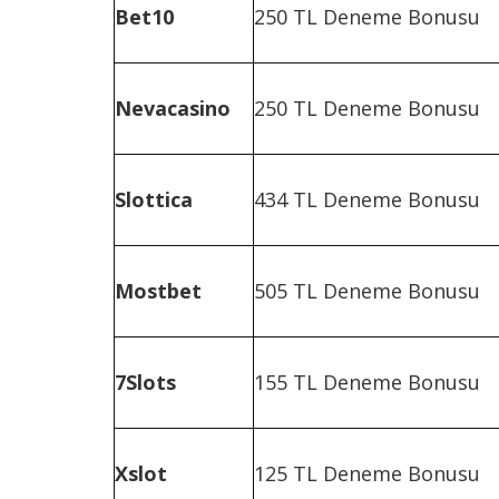
Bet10
250 TL Deneme Bonusu
Nevacasino
250 TL Deneme Bonusu
Slottica
434 TL Deneme Bonusu
Mostbet
505 TL Deneme Bonusu
7Slots
155 TL Deneme Bonusu
Xslot
125 TL Deneme Bonusu