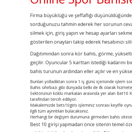
Firma büyüklüğü ve şeffaflığı düşünüldüğünde
sorduğunuzu tahmin ederek her sorunun cevabı
silmek için, giriş yapın ve hesap ayarları sekme
gösterilen onayları takip ederek hesabınızı sili
Dağıtımından sonra kör bahis, görme, yükselt
geçilir. Oyuncular 5 karttan istediği kadarını b
bahis turunun ardından eller açılır ve en yük
Bunları yolladıktan sonra 1 iş günü içerisinde işlem sonu
Bahis sihirbazı gibi dünyada belki de ilk olarak hizmete
Sektörünün köklü markaları arasında yer alan Bet10 Koru
tarafından tercih ediliyor.
Makalemizde bets10giris işleminiz sonrası keyifle oyna
ilgili tüm ayrıntıları bulacaksınız.
Herhangi bir değişim durumuna girmeden bahis sitesine
Best 10 girişi yapmadan önce sitenin temel öz