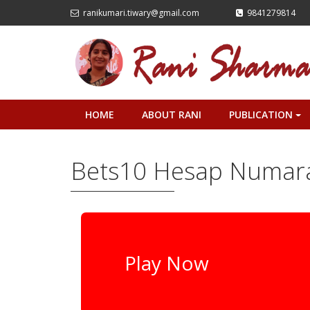
ranikumari.tiwary@gmail.com
9841279814
HOME
ABOUT RANI
PUBLICATION
+
Bets10 Hesap Numara
Play Now