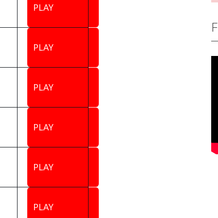
PLAY
F
PLAY
PLAY
PLAY
PLAY
PLAY