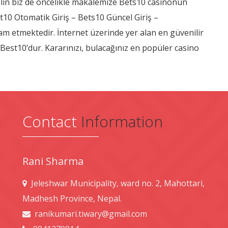
elin biz de öncelikle makalemize Bets10 casinonun
st10 Otomatik Giriş – Bets10 Güncel Giriş –
am etmektedir. İnternet üzerinde yer alan en güvenilir
, Best10’dur. Kararınızı, bulacağınız en popüler casino
Contact
Information
Rani Sharma
Jeleshwar Municipality, ward no. 2, Mahottari,
Madhesh Province, Nepal.
ranikumari.tiwary@gmail.com