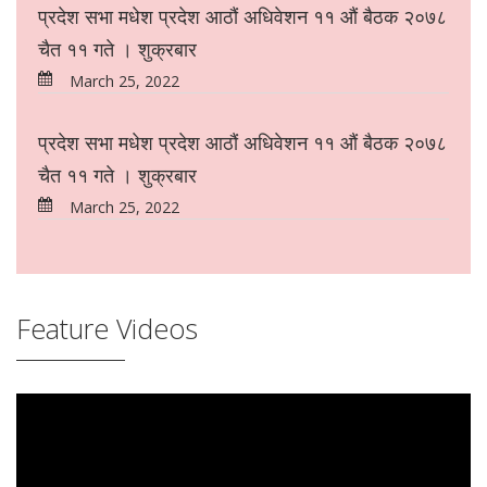
प्रदेश सभा मधेश प्रदेश आठौं अधिवेशन ११ औं बैठक २०७८
चैत ११ गते । शुक्रबार
March 25, 2022
प्रदेश सभा मधेश प्रदेश आठौं अधिवेशन ११ औं बैठक २०७८
चैत ११ गते । शुक्रबार
March 25, 2022
Feature Videos