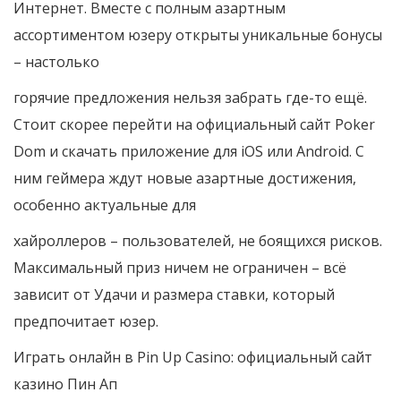
Интернет. Вместе с полным азартным
ассортиментом юзеру открыты уникальные бонусы
– настолько
горячие предложения нельзя забрать где-то ещё.
Стоит скорее перейти на официальный сайт Poker
Dom и скачать приложение для iOS или Android. С
ним геймера ждут новые азартные достижения,
особенно актуальные для
хайроллеров – пользователей, не боящихся рисков.
Максимальный приз ничем не ограничен – всё
зависит от Удачи и размера ставки, который
предпочитает юзер.
Играть онлайн в Pin Up Casino: официальный сайт
казино Пин Ап