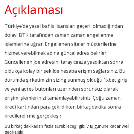
Açıklaması
Türkiye’de yasal bahis lisansları geçerli olmadığından
dolayı BTK tarafından zaman zaman engellenme
işlemlerine uğrar. Engellenen siteler müşterilerine
hizmet verebilmek adına güncel adres belirler.
Güncellenen joe adresini tarayıcınıza yazdıktan sonra
oldukça kolay bir şekilde hesaba erişim sağlarsınız. Bu
durumda şirketimizin sizing sunmuş olduğu 1xbet giriş
ve yeni adres butonları üzerinden sorunsuz olarak
erişim işlemlerinizi tamamlayabilirsiniz. Çoğu zaman,
kredi kartından para çekildikten birkaç dakika sonra
kredilendirme gerçekleşir.
Bu birkaç dakikadan fazla sürebileceği gibi 7 iş gününe kadar weil
gecikebilir.