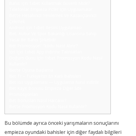
Bahis Için 1xbet Kullanmak Güvenli Midir?
Telefonlar Empieza Pc’ler Için Uygulamalar
Bet’te Hesabınızı Yenilemek Ve Kazançlarınızı
Çekmek
Android Için 1xbet Resmi Uygulaması
Bet, Kültür Ve Spor Bakanlığı Lisansına Sahip
Yasal Bir Bahis Şirketidir
Bet Promosyon” “kodu Nasıl Alınır?
Ios Için 1xbet App İndirme Talimatları
Doğum Günü Için 1xbet Promosyon Kodu Nasıl
Kullanılır?
Bet’te Oyuna Başlama
Bet Tr – Türkiye’nin En Karlı Bahisleri
Bet Ios Uygulaması — Uygulama Nasıl Indirilir
Bet Kayıt Bonusu Empieza Diğer Site
Promosyonları
Bet Bonusları Nasıl Harcanır?
Bet’te Promosyon Kodu Nasıl Kullanılır?
Bu bölümde ayrıca önceki yarışmaların sonuçlarını
empieza oyundaki bahisler için diğer faydalı bilgileri