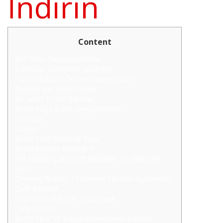
İndirin
Content
Bet Tr’nin Temel Özellikleri
Bahisçiler Türkiye’de Yasal Mı?
Para Ödülünün Çekilme Süresi Nedir?
Android Için 1xbet’i Indirin
Bc 1xbet Tr’deki Bahisler
Bet’te Neye Bahis Oynayabilirim?
Sonuçlar
Casino
Bet’te Canlı Bahis Ve Yayın
Bet’te Müşteri Desteği Tr
Bet Mobile Çok Çeşitli Etkinlikler Ve Marketler
Sunar
Çevrimiçi Bahisçi 1x Internet Sitesinin Açıklaması
Canli Bahisler
Yayınlar Ve Bahisler 1xbet Canlı
Canlı Casino
Bet’te Spor Ve E-spor Etkinliklerine Bahisler