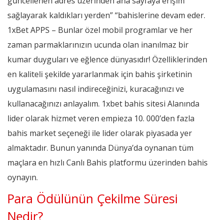
güncellenen adres üzerinden ana sayfaya erişim
sağlayarak kaldıkları yerden” “bahislerine devam eder.
1xBet APPS – Bunlar özel mobil programlar ve her
zaman parmaklarınızın ucunda olan inanılmaz bir
kumar duyguları ve eğlence dünyasıdır! Özelliklerinden
en kaliteli şekilde yararlanmak için bahis şirketinin
uygulamasını nasıl indireceğinizi, kuracağınızı ve
kullanacağınızı anlayalım. 1xbet bahis sitesi Alanında
lider olarak hizmet veren empieza 10. 000’den fazla
bahis market seçeneği ile lider olarak piyasada yer
almaktadır. Bunun yanında Dünya’da oynanan tüm
maçlara en hızlı Canlı Bahis platformu üzerinden bahis
oynayın.
Para Ödülünün Çekilme Süresi
Nedir?