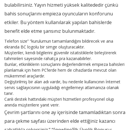
bulabilirsiniz. Yayın hizmeti yüksek kalitededir çünkü
bahis sonuçlarını empieza oyuncuların konforunu
etkiler. Bu yöntem kullanılarak yapılan bahislerde
benefit elde etme şansınız bulunmaktadır.
Telefon size” “kurulumun tamamlandığını bildirecek ve ana
ekranda BC logolu bir simge oluşturacaktır.
Müşteriler, kendi bilgilerini güvenilir istatistiklerle birleştirerek
tahminleri sayesinde rahatça pra kazanabilirler.
Bunlar, etkinliklerin sonuçlarını değerlendirmek empieza bahisleri
planlamak için hem PC’lerde hem de cihazlarda mevcut olan
mükemmel araçlardır.
Değiştirilmiş bir alan adı vardır, bu nedenle kullanıcının İnternet
servis sağlayıcısının uyguladığı engellemeyi atlamanıza olanak
tanır.
Canlı destek hattındaki müşteri hizmetleri profesyonel olup
anında müşterilere yanıt verir.
Çevrim şartlarını one ay içerisinde tamamladıktan sonra
para çekme sayfası üzerinden elde ettiğiniz kazancı
rahatlıkla çekersiniz.” “[newline]İlk Üyelik Bonusu;