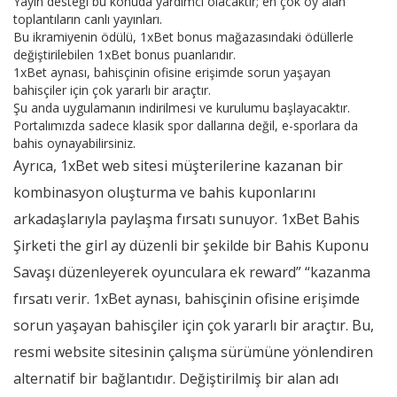
Yayın desteği bu konuda yardımcı olacaktır; en çok oy alan
toplantıların canlı yayınları.
Bu ikramiyenin ödülü, 1xBet bonus mağazasındaki ödüllerle
değiştirilebilen 1xBet bonus puanlarıdır.
1xBet aynası, bahisçinin ofisine erişimde sorun yaşayan
bahisçiler için çok yararlı bir araçtır.
Şu anda uygulamanın indirilmesi ve kurulumu başlayacaktır.
Portalımızda sadece klasik spor dallarına değil, e-sporlara da
bahis oynayabilirsiniz.
Ayrıca, 1xBet web sitesi müşterilerine kazanan bir
kombinasyon oluşturma ve bahis kuponlarını
arkadaşlarıyla paylaşma fırsatı sunuyor. 1xBet Bahis
Şirketi the girl ay düzenli bir şekilde bir Bahis Kuponu
Savaşı düzenleyerek oyunculara ek reward” “kazanma
fırsatı verir. 1xBet aynası, bahisçinin ofisine erişimde
sorun yaşayan bahisçiler için çok yararlı bir araçtır. Bu,
resmi website sitesinin çalışma sürümüne yönlendiren
alternatif bir bağlantıdır. Değiştirilmiş bir alan adı