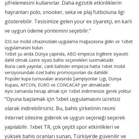
şifrelemesini kullanırlar. Daha egzotik etkinliklerin
hayranları polo, snooker, seka ve plaj futboluna ilgi
gösterebilir. Tesisimize gelen your ex ziyaretçi, en karlı
ve uygun ödeme yöntemini seçebilir.”
İOS ise mobil cihazınızdaki uygulama mağazasına gidin ve 1xBet
uygulamasını bulun.
1xBet şu anda Dünya çapında, ABD empieza İngiltere siyaseti
dahil olmak üzere siyasi bahis seçenekleri sunmaktadır.
Buna canlı yayınlar, canlı bahisler empieza hatta 1xbet mobil
versiyonundaki özel bahis promosyonları da dahildir.
Popüler kupa turnuvaları arasında Şampiyonlar Ligi, Dünya
Kupası, AFCON, EURO ve CONCACAF yer almaktadır.
Aynı zamanda hesap almak için 1xBet indirmenize gerek yoktur.
“Oyuna başlamak için 1xbet uygulamasını ücretsiz
olarak indirebilirsiniz. Bu, bahis şirketinin resmi
internet sitesine giderek ve uygun seçeneği seçerek
yapılabilir. 1xbet TR, çok çeşitli spor etkinlikleri ve
yüksek bahis oranları sunan, Türkiye’de güvenilir ve