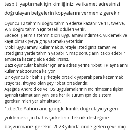
tespiti yaptırmak için kimliğinizi ve ikamet adresinizi
doğrulayan belgelerin kopyalarını vermeniz gerekir.
Oyuncu 12 tahmini doğru tahmin ederse kazanır ve 11, twelve,
9, 8 doğru tahmin için teselli ödülleri verilir.
Sadece işletim sisteminiz için uygulamayı indirmek, yüklemek ve
kayıt olmak (veya giriş yapmak) yeterlidir.
Mobil uygulamayı kullanmak suretiyle istediğiniz zaman ve
istediğiniz yerde tahmin yapabilir, maç sonuçlarını takip edebilir
empieza kazanç elde edebilirsiniz.
Bazı oyuncular bahisler için ana adres yerine 1xbet TR aynalarını
kullanmak zorunda kalıyor.
Bir oyuncu bir bahis şirketiyle ortaklık yaparak para kazanmak
istiyorsa, ihtiyacı olan şey 1xbet ortaklarıdır.
Aşağıda Android os ve iOS uygulamalarının indirilmesine ilişkin
ayrıntılı talimatların yanı sıra her iki sürüm için de sistem
gereksinimleri yer almaktadır.
1xbet’te Yahoo and google kimlik doğrulayıcıyı geri
yüklemek için bahis şirketinin teknik desteğine
başvurmanız gerekir. 2023 yılında önde gelen çevrimiçi