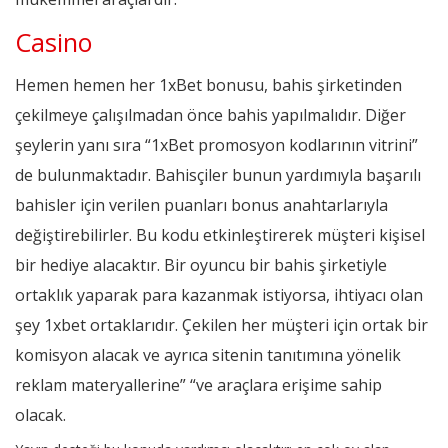
Casino
Hemen hemen her 1xBet bonusu, bahis şirketinden
çekilmeye çalışılmadan önce bahis yapılmalıdır. Diğer
şeylerin yanı sıra “1xBet promosyon kodlarının vitrini”
de bulunmaktadır. Bahisçiler bunun yardımıyla başarılı
bahisler için verilen puanları bonus anahtarlarıyla
değiştirebilirler. Bu kodu etkinleştirerek müşteri kişisel
bir hediye alacaktır. Bir oyuncu bir bahis şirketiyle
ortaklık yaparak para kazanmak istiyorsa, ihtiyacı olan
şey 1xbet ortaklarıdır. Çekilen her müşteri için ortak bir
komisyon alacak ve ayrıca sitenin tanıtımına yönelik
reklam materyallerine” “ve araçlara erişime sahip
olacak.