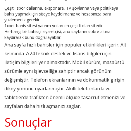
Çeşitli spor dallarına, e-sporlara, TV şovlarına veya politikaya
bahis yapmak için siteye kaydolmanız ve hesabınıza para
yüklemeniz gerekir.
1xbet bahis sitesi yatırım yolları en çeşitli olan sitedir.
Herhangi bir bahisçi ziyaretçisi, ana sayfanın sobre altına
kaydırarak bunu doğrulayabilir.
Ana sayfa hızlı bahisler için popüler etkinlikleri içerir. Alt
kısmında 7/24 teknik destek ve lisans bilgileri için
iletişim bilgileri yer almaktadır. Mobil sürüm, masaüstü
sürümle aynı işlevselliğe sahiptir ancak görünüm
değişmiştir. Telefon ekranlarının ve dokunmatik girişin
dikey yönüne uyarlanmıştır. Akıllı telefonlarda ve
tabletlerde trafikten önemli ölçüde tasarruf etmenizi ve
sayfaları daha hızlı açmanızı sağlar.
Sonuçlar