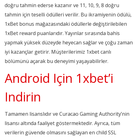
doğru tahmin ederse kazanır ve 11, 10, 9, 8 doğru
tahmin için teselli ödülleri verilir. Bu ikramiyenin ödülü,
1xBet bonus mağazasındaki ödüllerle değiştirilebilen
1xBet reward puanlarıdır. Yayınlar sırasında bahis
yapmak yüksek düzeyde heyecan sağlar ve çoğu zaman
iyi kazançlar getirir. Müşterilerimiz 1xbet canlı
bölümünü açarak bu deneyimi yaşayabilirler.
Android Için 1xbet’i
Indirin
Tamamen lisanslıdır ve Curacao Gaming Authority’nin
lisansı altında faaliyet göstermektedir. Ayrıca, tüm
verilerin güvende olmasını sağlayan en child SSL