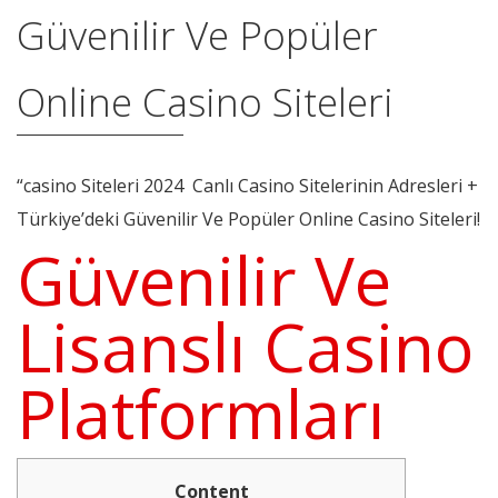
Güvenilir Ve Popüler
Online Casino Siteleri
“сasino Siteleri 2024 ️ Canlı Casino Sitelerinin Adresleri +
Türkiye’deki Güvenilir Ve Popüler Online Casino Siteleri!
Güvenilir Ve
Lisanslı Casino
Platformları
Content