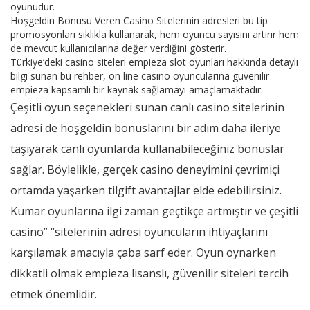
oyunudur.
Hoşgeldin Bonusu Veren Casino Sitelerinin adresleri bu tip
promosyonları sıklıkla kullanarak, hem oyuncu sayısını artırır hem
de mevcut kullanıcılarına değer verdiğini gösterir.
Türkiye’deki casino siteleri empieza slot oyunları hakkında detaylı
bilgi sunan bu rehber, on line casino oyuncularına güvenilir
empieza kapsamlı bir kaynak sağlamayı amaçlamaktadır.
Çeşitli oyun seçenekleri sunan canlı casino sitelerinin
adresi de hoşgeldin bonuslarını bir adım daha ileriye
taşıyarak canlı oyunlarda kullanabileceğiniz bonuslar
sağlar. Böylelikle, gerçek casino deneyimini çevrimiçi
ortamda yaşarken tilgift avantajlar elde edebilirsiniz.
Kumar oyunlarına ilgi zaman geçtikçe artmıştır ve çeşitli
casino” “sitelerinin adresi oyuncuların ihtiyaçlarını
karşılamak amacıyla çaba sarf eder. Oyun oynarken
dikkatli olmak empieza lisanslı, güvenilir siteleri tercih
etmek önemlidir.