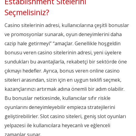
Establishment Sitelerini
Seçmelisiniz?
Casino sitelerinin adresi, kullanıcılarına çeşitli bonuslar
ve promosyonlar sunarak, oyun deneyimlerini daha
cazip hale getirmeyi” “amaçlar. Genellikle hoşgeldin
bonusu veren casino sitelerinin adresi, yeni üyelere
sundukları bu avantajlarla, rekabetçi bir sektörde öne
çıkmayı hedefler. Ayrıca, bonus veren online casino
siteleri arasından, sizin için en uygun teklifi seçmek,
kazançlarınızı artırmak adına önemli bir adım olabilir.
Bu bonuslar neticesinde, kullanıcılar sıfır riskle
oyunlarını deneyimleyebilir empieza stratejilerini
geliştirebilirler. Slot casino siteleri, geniş slot oyunları
yelpazesi ile kullanıcılara heyecanlı ve eğlenceli
zamanlar sunar.