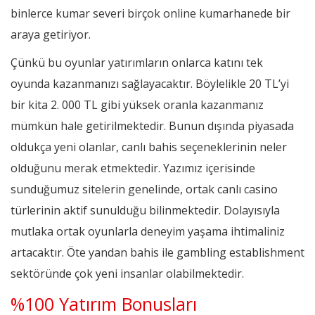
binlerce kumar severi birçok online kumarhanede bir
araya getiriyor.
Çünkü bu oyunlar yatırımların onlarca katını tek
oyunda kazanmanızı sağlayacaktır. Böylelikle 20 TL’yi
bir kita 2. 000 TL gibi yüksek oranla kazanmanız
mümkün hale getirilmektedir. Bunun dışında piyasada
oldukça yeni olanlar, canlı bahis seçeneklerinin neler
olduğunu merak etmektedir. Yazımız içerisinde
sunduğumuz sitelerin genelinde, ortak canlı casino
türlerinin aktif sunulduğu bilinmektedir. Dolayısıyla
mutlaka ortak oyunlarla deneyim yaşama ihtimaliniz
artacaktır. Öte yandan bahis ile gambling establishment
sektöründe çok yeni insanlar olabilmektedir.
%100 Yatırım Bonusları