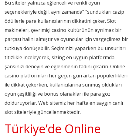
Bu siteler yalnızca eğlenceli ve renkli oyun
seçenekleriyle değil, aynı zamanda” “sundukları cazip
ödüllerle para kullanıcılarının dikkatini çeker. Slot
makineleri, çevrimiçi casino kültürünün ayrılmaz bir
parçası halini almıştır ve oyuncular için vazgeçilmez bir
tutkuya dönüşebilir. Seçiminizi yaparken bu unsurları
titizlikle inceleyerek, sizing en uygun platformda
şansınızı deneyin ve eğlenmenin tadını çıkarın. Online
casino platformları her geçen gün artan popülerlikleri
ile dikkat çekerken, kullanıcılarına sunmuş oldukları
oyun çeşitliliği ve bonus olanakları ile para göz
dolduruyorlar. Web sitemiz her hafta en saygın canlı
slot siteleriyle güncellenmektedir.
Türkiye’de Online