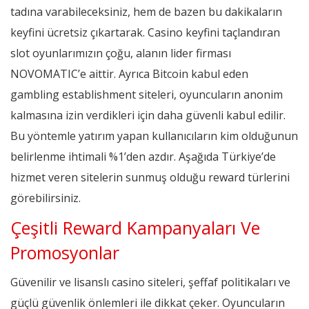
tadına varabileceksiniz, hem de bazen bu dakikaların
keyfini ücretsiz çıkartarak. Casino keyfini taçlandıran
slot oyunlarımızın çoğu, alanın lider firması
NOVOMATIC’e aittir. Ayrıca Bitcoin kabul eden
gambling establishment siteleri, oyuncuların anonim
kalmasına izin verdikleri için daha güvenli kabul edilir.
Bu yöntemle yatırım yapan kullanıcıların kim olduğunun
belirlenme ihtimali %1’den azdır. Aşağıda Türkiye’de
hizmet veren sitelerin sunmuş olduğu reward türlerini
görebilirsiniz.
Çeşitli Reward Kampanyaları Ve
Promosyonlar
Güvenilir ve lisanslı casino siteleri, şeffaf politikaları ve
güçlü güvenlik önlemleri ile dikkat çeker. Oyuncuların