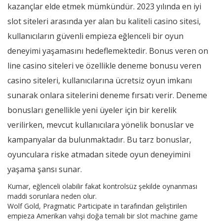
kazançlar elde etmek mümkündür. 2023 yılında en iyi
slot siteleri arasında yer alan bu kaliteli casino sitesi,
kullanıcıların güvenli empieza eğlenceli bir oyun
deneyimi yaşamasını hedeflemektedir. Bonus veren on
line casino siteleri ve özellikle deneme bonusu veren
casino siteleri, kullanıcılarına ücretsiz oyun imkanı
sunarak onlara sitelerini deneme fırsatı verir. Deneme
bonusları genellikle yeni üyeler için bir kerelik
verilirken, mevcut kullanıcılara yönelik bonuslar ve
kampanyalar da bulunmaktadır. Bu tarz bonuslar,
oyunculara riske atmadan sitede oyun deneyimini
yaşama şansı sunar.
Kumar, eğlenceli olabilir fakat kontrolsüz şekilde oynanması
maddi sorunlara neden olur.
Wolf Gold, Pragmatic Participate in tarafından geliştirilen
empieza Amerikan vahşi doğa temalı bir slot machine game