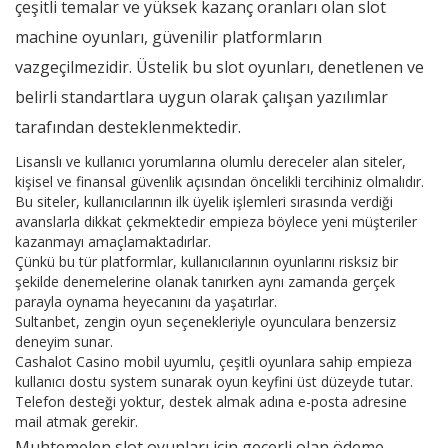
çeşitli temalar ve yüksek kazanç oranları olan slot
machine oyunları, güvenilir platformların
vazgeçilmezidir. Üstelik bu slot oyunları, denetlenen ve
belirli standartlara uygun olarak çalışan yazılımlar
tarafından desteklenmektedir.
Lisanslı ve kullanıcı yorumlarına olumlu dereceler alan siteler,
kişisel ve finansal güvenlik açısından öncelikli tercihiniz olmalıdır.
Bu siteler, kullanıcılarının ilk üyelik işlemleri sırasında verdiği
avanslarla dikkat çekmektedir empieza böylece yeni müşteriler
kazanmayı amaçlamaktadırlar.
Çünkü bu tür platformlar, kullanıcılarının oyunlarını risksiz bir
şekilde denemelerine olanak tanırken aynı zamanda gerçek
parayla oynama heyecanını da yaşatırlar.
Sultanbet, zengin oyun seçenekleriyle oyunculara benzersiz
deneyim sunar.
Cashalot Casino mobil uyumlu, çeşitli oyunlara sahip empieza
kullanıcı dostu system sunarak oyun keyfini üst düzeyde tutar.
Telefon desteği yoktur, destek almak adına e-posta adresine
mail atmak gerekir.
Muhtemelen slot oyunları için geçerli olan ödeme