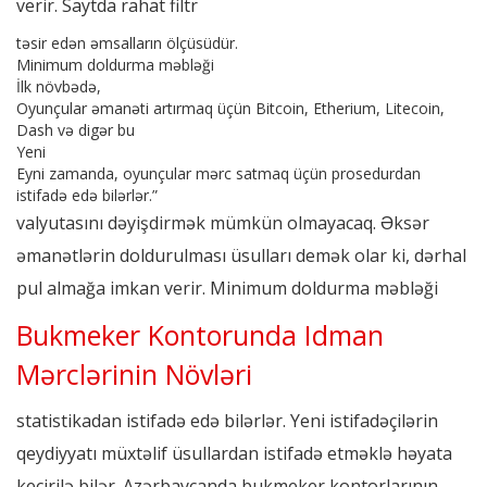
verir. Saytda rahat filtr
təsir edən əmsalların ölçüsüdür.
Minimum doldurma məbləği
İlk növbədə,
Oyunçular əmanəti artırmaq üçün Bitcoin, Etherium, Litecoin,
Dash və digər bu
Yeni
Eyni zamanda, oyunçular mərc satmaq üçün prosedurdan
istifadə edə bilərlər.”
valyutasını dəyişdirmək mümkün olmayacaq. Əksər
əmanətlərin doldurulması üsulları demək olar ki, dərhal
pul almağa imkan verir. Minimum doldurma məbləği
Bukmeker Kontorunda Idman
Mərclərinin Növləri
statistikadan istifadə edə bilərlər. Yeni istifadəçilərin
qeydiyyatı müxtəlif üsullardan istifadə etməklə həyata
keçirilə bilər. Azərbaycanda bukmeker kontorlarının