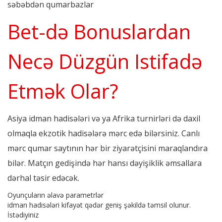
səbəbdən qumarbazlar
Bet-də Bonuslardan
Necə Düzgün Istifadə
Etmək Olar?
Asiya idman hadisələri və ya Afrika turnirləri də daxil
olmaqla ekzotik hadisələrə mərc edə bilərsiniz. Canlı
mərc qumar saytının hər bir ziyarətçisini maraqlandıra
bilər. Matçın gedişində hər hansı dəyişiklik əmsallara
dərhal təsir edəcək.
Oyunçuların əlavə parametrlər
idman hadisələri kifayət qədər geniş şəkildə təmsil olunur.
İstədiyiniz