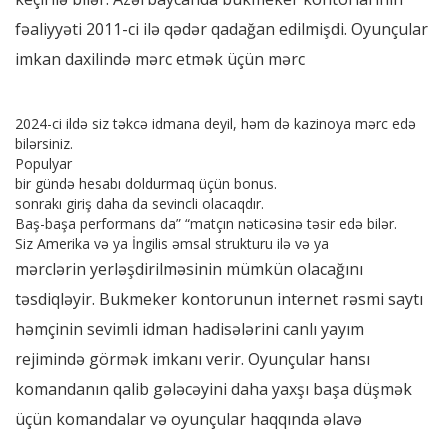
fəaliyyəti 2011-ci ilə qədər qadağan edilmişdi. Oyunçular
imkan daxilində mərc etmək üçün mərc
https://1x-bet-
top.com
2024-ci ildə siz təkcə idmana deyil, həm də kazinoya mərc edə
bilərsiniz.
Populyar
bir gündə hesabı doldurmaq üçün bonus.
sonrakı giriş daha da sevincli olacaqdır.
Baş-başa performans da” “matçın nəticəsinə təsir edə bilər.
Siz Amerika və ya İngilis əmsal strukturu ilə və ya
mərclərin yerləşdirilməsinin mümkün olacağını
təsdiqləyir. Bukmeker kontorunun internet rəsmi saytı
həmçinin sevimli idman hadisələrini canlı yayım
rejimində görmək imkanı verir. Oyunçular hansı
komandanın qalib gələcəyini daha yaxşı başa düşmək
üçün komandalar və oyunçular haqqında əlavə