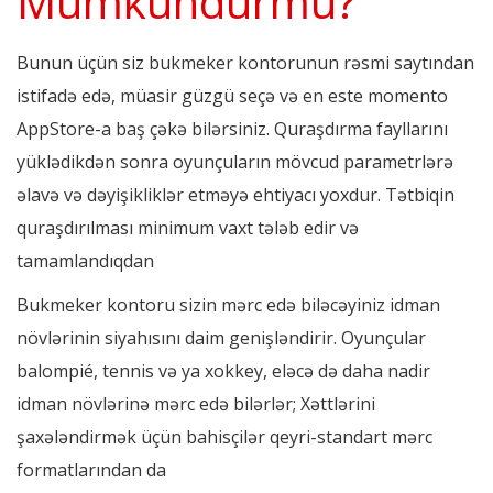
Mümkündürmü?”
Bunun üçün siz bukmeker kontorunun rəsmi saytından
istifadə edə, müasir güzgü seçə və en este momento
AppStore-a baş çəkə bilərsiniz. Quraşdırma fayllarını
yüklədikdən sonra oyunçuların mövcud parametrlərə
əlavə və dəyişikliklər etməyə ehtiyacı yoxdur. Tətbiqin
quraşdırılması minimum vaxt tələb edir və
tamamlandıqdan
Bukmeker kontoru sizin mərc edə biləcəyiniz idman
növlərinin siyahısını daim genişləndirir. Oyunçular
balompié, ​​tennis və ya xokkey, eləcə də daha nadir
idman növlərinə mərc edə bilərlər; Xəttlərini
şaxələndirmək üçün bahisçilər qeyri-standart mərc
formatlarından da