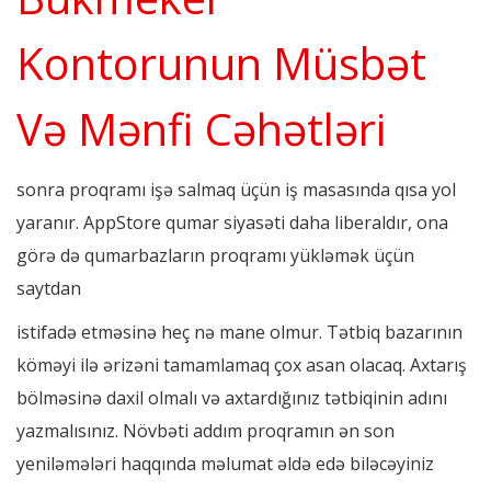
Kontorunun Müsbət
Və Mənfi Cəhətləri
sonra proqramı işə salmaq üçün iş masasında qısa yol
yaranır. AppStore qumar siyasəti daha liberaldır, ona
görə də qumarbazların proqramı yükləmək üçün
saytdan
istifadə etməsinə heç nə mane olmur. Tətbiq bazarının
köməyi ilə ərizəni tamamlamaq çox asan olacaq. Axtarış
bölməsinə daxil olmalı və axtardığınız tətbiqinin adını
yazmalısınız. Növbəti addım proqramın ən son
yeniləmələri haqqında məlumat əldə edə biləcəyiniz