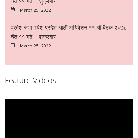
चैत ११ गते । शुक्रबार
March 25, 2022
प्रदेश सभा मधेश प्रदेश आठौं अधिवेशन ११ औं बैठक २०७८
चैत ११ गते । शुक्रबार
March 25, 2022
Feature Videos