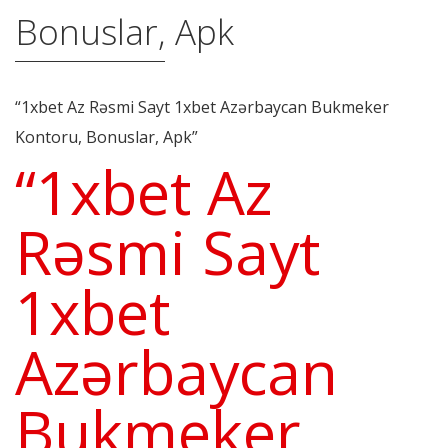
Bonuslar, Apk
“1xbet Az Rəsmi Sayt 1xbet Azərbaycan Bukmeker
Kontoru, Bonuslar, Apk”
“1xbet Az
Rəsmi Sayt
1xbet
Azərbaycan
Bukmeker