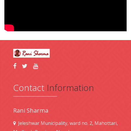
Contact
Information
Rani Sharma
Jeleshwar Municipality, ward no. 2, Mahottari,