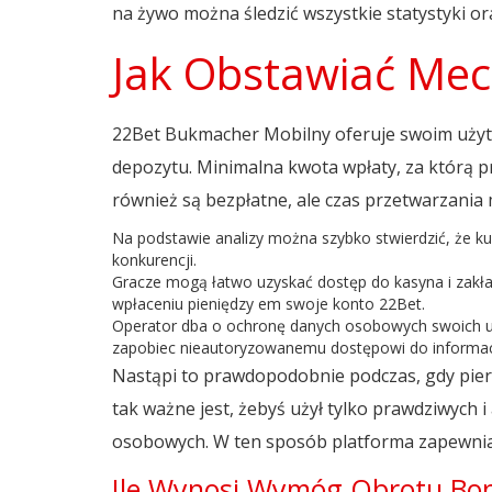
na żywo można śledzić wszystkie statystyki or
Jak Obstawiać Me
22Bet Bukmacher Mobilny oferuje swoim uży
depozytu. Minimalna kwota wpłaty, za którą p
również są bezpłatne, ale czas przetwarzania 
Na podstawie analizy można szybko stwierdzić, że k
konkurencji.
Gracze mogą łatwo uzyskać dostęp do kasyna i zakł
wpłaceniu pieniędzy em swoje konto 22Bet.
Operator dba o ochronę danych osobowych swoich uż
zapobiec nieautoryzowanemu dostępowi do informac
Nastąpi to prawdopodobnie podczas, gdy pierw
tak ważne jest, żebyś użył tylko prawdziwych 
osobowych. W ten sposób platforma zapewnia
Ile Wynosi Wymóg Obrotu Bo