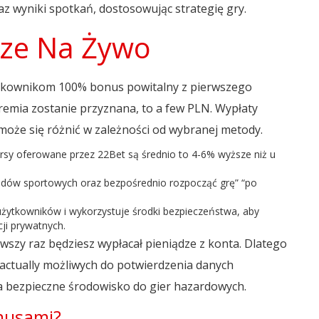
az wyniki spotkań, dostosowując strategię gry.
cze Na Żywo
tkownikom 100% bonus powitalny z pierwszego
remia zostanie przyznana, to a few PLN. Wypłaty
może się różnić w zależności od wybranej metody.
ursy oferowane przez 22Bet są średnio to 4-6% wyższe niż u
adów sportowych oraz bezpośrednio rozpocząć grę” “po
ytkowników i wykorzystuje środki bezpieczeństwa, aby
ji prywatnych.
szy raz będziesz wypłacał pieniądze z konta. Dlatego
i actually możliwych do potwierdzenia danych
 bezpieczne środowisko do gier hazardowych.
nusami?