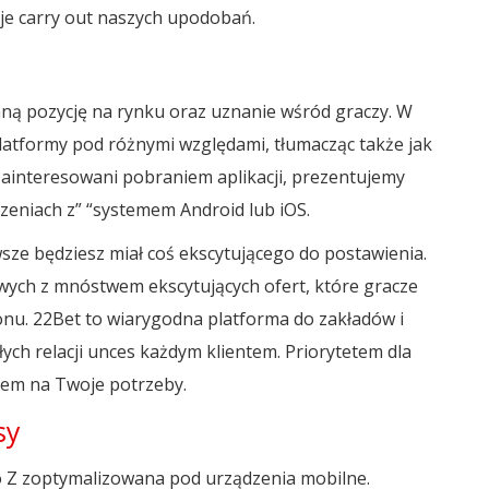
je carry out naszych upodobań.
ną pozycję na rynku oraz uznanie wśród graczy. W
latformy pod różnymi względami, tłumacząc także jak
 zainteresowani pobraniem aplikacji, prezentujemy
dzeniach z” “systemem Android lub iOS.
wsze będziesz miał coś ekscytującego do postawienia.
ych z mnóstwem ekscytujących ofert, które gracze
u. 22Bet to wiarygodna platforma do zakładów i
ych relacji unces każdym klientem. Priorytetem dla
iem na Twoje potrzeby.
sy
o Z zoptymalizowana pod urządzenia mobilne.