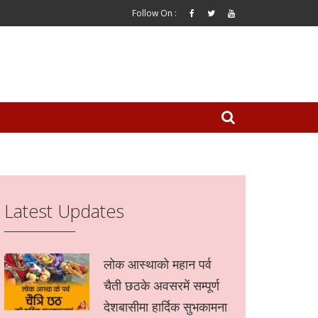
Follow On :
Latest Updates
लोक आस्थाको महान पर्व
चैती छठके अवसरमें सम्पूर्ण
देशबासीमा हार्दिक सुभकामना