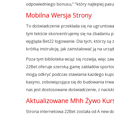
odpowiedniego bonusu,” “który najlepiej pasu
Mobilna Wersja Strony
To doświadczenie przekłada się na ugruntowa
tym tekście skoncentrujemy się na zbadaniu p
wygląda Bet22 logowanie. Dla tych, którzy są
krótką instrukcję, jak zainstalować ją na urzą
Poza tym biblioteka wciąż się rozwija, więc za
22Bet oferuje szeroką gamę zakładów sportow
mogą odkryć podczas stawiania każdego kupon
kasyno, zobowiązująca się do budowania trwał
nas jest dostosowane doświadczenie, z nacisk
Aktualizowane Mhh Żywo Kur
Strona internetowa 22Bet została od A new d