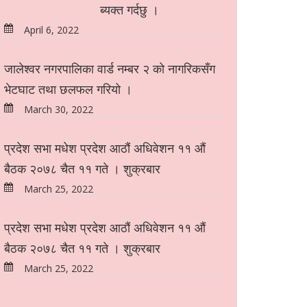
ब्यक्त गर्दछु ।
April 6, 2022
जालेश्वर नगरपालिका वार्ड नम्बर २ को नागरिकसँग
भेटघाट तथा छलफल गरियो ।
March 30, 2022
प्रदेश सभा मधेश प्रदेश आठौं अधिवेशन ११ औं
बैठक २०७८ चैत ११ गते । शुक्रबार
March 25, 2022
प्रदेश सभा मधेश प्रदेश आठौं अधिवेशन ११ औं
बैठक २०७८ चैत ११ गते । शुक्रबार
March 25, 2022