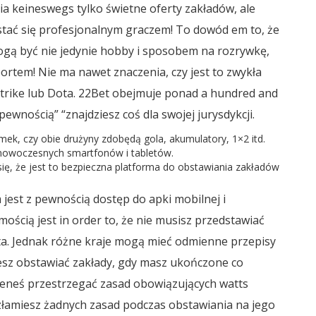
 keineswegs tylko świetne oferty zakładów, ale
stać się profesjonalnym graczem! To dowód em to, że
mogą być nie jedynie hobby i sposobem na rozrywkę,
rtem! Nie ma nawet znaczenia, czy jest to zwykła
-Strike lub Dota. 22Bet obejmuje ponad a hundred and
pewnością” “znajdziesz coś dla swojej jurysdykcji.
ek, czy obie drużyny zdobędą gola, akumulatory, 1×2 itd.
 nowoczesnych smartfonów i tabletów.
ię, że jest to bezpieczna platforma do obstawiania zakładów
est z pewnością dostęp do apki mobilnej i
ścią jest in order to, że nie musisz przedstawiać
. Jednak różne kraje mogą mieć odmienne przepisy
esz obstawiać zakłady, gdy masz ukończone co
ieneś przestrzegać zasad obowiązujących watts
złamiesz żadnych zasad podczas obstawiania na jego