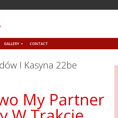
GALLERY
CONTACT
+
adów I Kasyna 22be
wo My Partner
dy W Trakcie