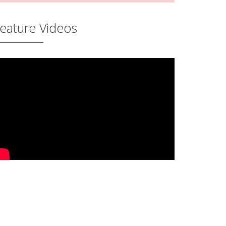
eature Videos