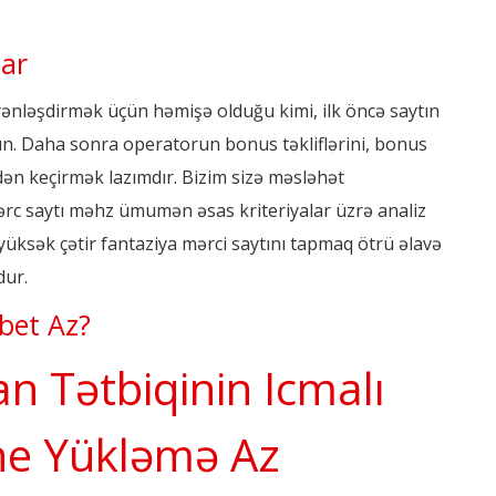
lar
ənləşdirmək üçün həmişə olduğu kimi, ilk öncə saytın
lun. Daha sonra operatorun bonus təkliflərini, bonus
dən keçirmək lazımdır. Bizim sizə məsləhət
mostbet az
rc saytı məhz ümumən əsas kriteriyalar üzrə analiz
yüksək çətir fantaziya mərci saytını tapmaq ötrü əlavə
dur.
bet Az?
n Tətbiqinin Icmalı
ne Yükləmə Az