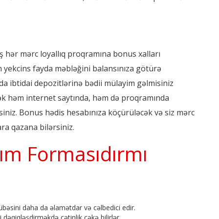
hər mərc loyallıq proqramına bonus xalları
ən yekcins fayda məbləğini balansınıza götürə
cda ibtidai depozitlərinə bədii mülayim gəlmisiniz
ək həm internet saytında, həm də proqramında
siniz. Bonus hədis hesabınıza köçürüləcək və siz mərc
ra qazana bilərsiniz.
rım Formasıdırmı
bəsini daha da əlamətdar və cəlbedici edir.
i dəqiqləşdirməkdə çətinlik çəkə bilirlər.