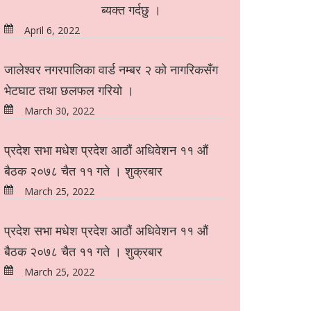
ब्यक्त गर्दछु ।
April 6, 2022
जालेश्वर नगरपालिका वार्ड नम्बर २ को नागरिकसँग
भेटघाट तथा छलफल गरियो ।
March 30, 2022
प्रदेश सभा मधेश प्रदेश आठौं अधिवेशन ११ औं
बैठक २०७८ चैत ११ गते । शुक्रबार
March 25, 2022
प्रदेश सभा मधेश प्रदेश आठौं अधिवेशन ११ औं
बैठक २०७८ चैत ११ गते । शुक्रबार
March 25, 2022