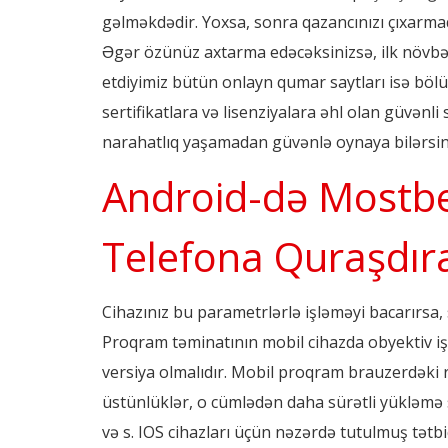
gəlməkdədir. Yoxsa, sonra qazancınızı çıxarma
Əgər özünüz axtarma edəcəksinizsə, ilk növbədə
etdiyimiz bütün onlayn qumar saytları isə bölü
sertifikatlara və lisenziyalara əhl olan güvənl
narahatlıq yaşamadan güvənlə oynaya bilərsin
Android-də Mostbe
Telefona Quraşdır
Cihazınız bu parametrlərlə işləməyi bacarırsa, 
Proqram təminatının mobil cihazda obyektiv iş
versiya olmalıdır. Mobil proqram brauzerdəki rə
üstünlüklər, o cümlədən daha sürətli yükləmə sü
və s. IOS cihazları üçün nəzərdə tutulmuş tətbi