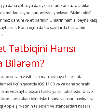
q ya daha çətin, ya da eyzən mümkünsüz ola bilər.
 mütləq saytın qanuniliyini yoxlayın. Bizim təklif
nməz qanuni və etibarlıdır. Onların hamısı beynəlxalq
i saytlardır. Buna üçün də bu saytlarda heç vahid
iz.
t Tətbiqini Hansı
a Bilərəm?
siz proqram vasitəsilə mərc oynaya bilərsiniz.
ləməsi üçün qacetdə İOS 11.00 və ya daha sonrakı
smi vebsaytla oxşarı funksiyaları təklif edir. Əlavə
rəti, ani təkan bildirişləri, sadə və asan naviqasiya
qi Apple şirkətinin tələbləri və standartları nəzərə