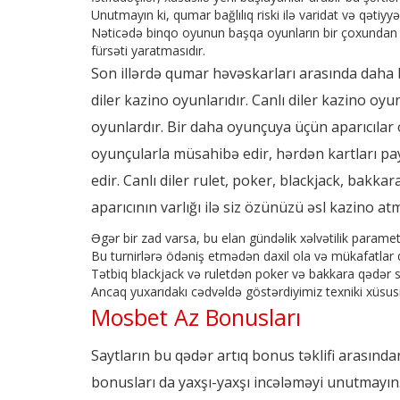
Unutmayın ki, qumar bağlılıq riski ilə varidat və qətiy
Nəticədə binqo oyunun başqa oyunların bir çoxundan ç
fürsəti yaratmasıdır.
Son illərdə qumar həvəskarları arasında daha 
diler kazino oyunlarıdır. Canlı diler kazino oyu
oyunlardır. Bir daha oyunçuya üçün aparıcılar
oyunçularla müsahibə edir, hərdən kartları payl
edir. Canlı diler rulet, poker, blackjack, bakka
aparıcının varlığı ilə siz özünüzü əsl kazino a
Əgər bir zad varsa, bu elan gündəlik xəlvətilik parametr
Bu turnirlərə ödəniş etmədən daxil ola və mükafatlar q
Tətbiq blackjack və ruletdən poker və bakkara qədər sto
Ancaq yuxarıdakı cədvəldə göstərdiyimiz texniki xüsusi
Mosbet Az Bonusları
Saytların bu qədər artıq bonus təklifi arasınd
bonusları da yaxşı-yaxşı incələməyi unutmayın.