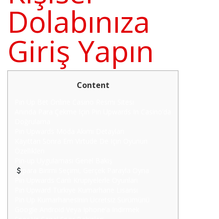
Dolabınıza
Giriş Yapın️
Content
Pin Up Bet Online Casino Resmi Sitesi
Anında Para Çekme Için Pin Upwards In Casino’da
Doğrulama
Pin Upwards Moda Akımı Detayları
Kayıttan Sonra Em Virtude De Için Oyunun
Özellikleri
Pin-up Uygulaması Genel Bakış
para Birimi Seçimi, Gerçek Parayla Oyna
Pin Upwards Canlı Krupiyelerle Oyunları
Pin Upward Türkiye Kumarhane Lisansı
Pin Up Kumarhanesinin Ücretsiz Sürümünü
Google Android Veya Iphone’a Indirmek