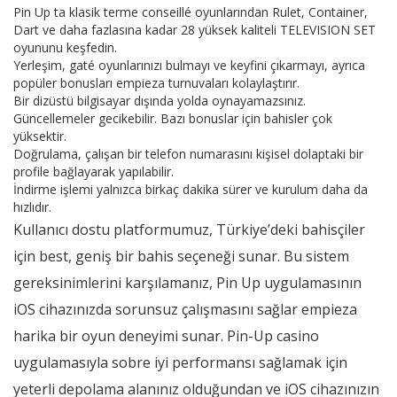
Pin Up ta klasik terme conseillé oyunlarından Rulet, Container,
Dart ve daha fazlasına kadar 28 yüksek kaliteli TELEVISION SET
oyununu keşfedin.
Yerleşim, gaté oyunlarınızı bulmayı ve keyfini çıkarmayı, ayrıca
popüler bonusları empieza turnuvaları kolaylaştırır.
Bir dizüstü bilgisayar dışında yolda oynayamazsınız.
Güncellemeler gecikebilir. Bazı bonuslar için bahisler çok
yüksektir.
Doğrulama, çalışan bir telefon numarasını kişisel dolaptaki bir
profile bağlayarak yapılabilir.
İndirme işlemi yalnızca birkaç dakika sürer ve kurulum daha da
hızlıdır.
Kullanıcı dostu platformumuz, Türkiye’deki bahisçiler
için best, geniş bir bahis seçeneği sunar. Bu sistem
gereksinimlerini karşılamanız, Pin Up uygulamasının
iOS cihazınızda sorunsuz çalışmasını sağlar empieza
harika bir oyun deneyimi sunar. Pin-Up casino
uygulamasıyla sobre iyi performansı sağlamak için
yeterli depolama alanınız olduğundan ve iOS cihazınızın