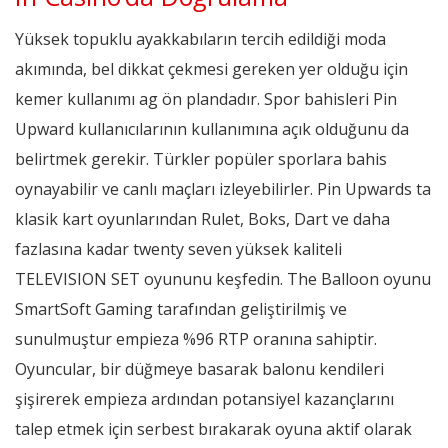
Yüksek topuklu ayakkabıların tercih edildiği moda
akımında, bel dikkat çekmesi gereken yer olduğu için
kemer kullanımı ag ön plandadır. Spor bahisleri Pin
Upward kullanıcılarının kullanımına açık olduğunu da
belirtmek gerekir. Türkler popüler sporlara bahis
oynayabilir ve canlı maçları izleyebilirler. Pin Upwards ta
klasik kart oyunlarından Rulet, Boks, Dart ve daha
fazlasına kadar twenty seven yüksek kaliteli
TELEVISION SET oyununu keşfedin. The Balloon oyunu
SmartSoft Gaming tarafından geliştirilmiş ve
sunulmuştur empieza %96 RTP oranına sahiptir.
Oyuncular, bir düğmeye basarak balonu kendileri
şişirerek empieza ardından potansiyel kazançlarını
talep etmek için serbest bırakarak oyuna aktif olarak