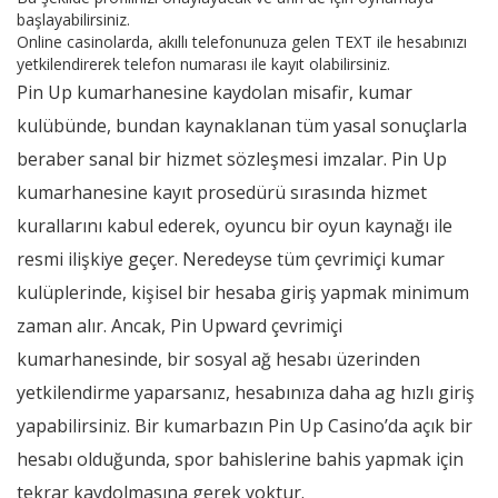
başlayabilirsiniz.
Online casinolarda, akıllı telefonunuza gelen TEXT ile hesabınızı
yetkilendirerek telefon numarası ile kayıt olabilirsiniz.
Pin Up kumarhanesine kaydolan misafir, kumar
kulübünde, bundan kaynaklanan tüm yasal sonuçlarla
beraber sanal bir hizmet sözleşmesi imzalar. Pin Up
kumarhanesine kayıt prosedürü sırasında hizmet
kurallarını kabul ederek, oyuncu bir oyun kaynağı ile
resmi ilişkiye geçer. Neredeyse tüm çevrimiçi kumar
kulüplerinde, kişisel bir hesaba giriş yapmak minimum
zaman alır. Ancak, Pin Upward çevrimiçi
kumarhanesinde, bir sosyal ağ hesabı üzerinden
yetkilendirme yaparsanız, hesabınıza daha ag hızlı giriş
yapabilirsiniz. Bir kumarbazın Pin Up Casino’da açık bir
hesabı olduğunda, spor bahislerine bahis yapmak için
tekrar kaydolmasına gerek yoktur.