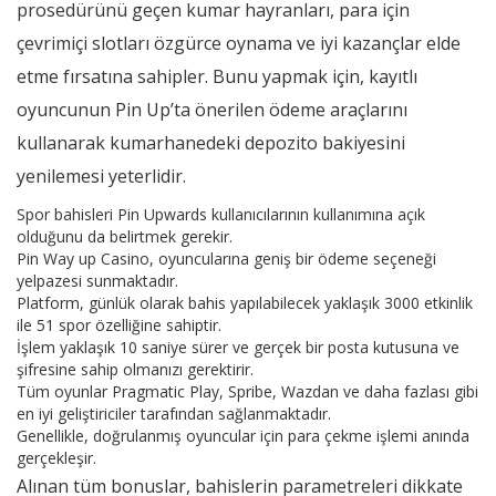
prosedürünü geçen kumar hayranları, para için
çevrimiçi slotları özgürce oynama ve iyi kazançlar elde
etme fırsatına sahipler. Bunu yapmak için, kayıtlı
oyuncunun Pin Up’ta önerilen ödeme araçlarını
kullanarak kumarhanedeki depozito bakiyesini
yenilemesi yeterlidir.
Spor bahisleri Pin Upwards kullanıcılarının kullanımına açık
olduğunu da belirtmek gerekir.
Pin Way up Casino, oyuncularına geniş bir ödeme seçeneği
yelpazesi sunmaktadır.
Platform, günlük olarak bahis yapılabilecek yaklaşık 3000 etkinlik
ile 51 spor özelliğine sahiptir.
İşlem yaklaşık 10 saniye sürer ve gerçek bir posta kutusuna ve
şifresine sahip olmanızı gerektirir.
Tüm oyunlar Pragmatic Play, Spribe, Wazdan ve daha fazlası gibi
en iyi geliştiriciler tarafından sağlanmaktadır.
Genellikle, doğrulanmış oyuncular için para çekme işlemi anında
gerçekleşir.
Alınan tüm bonuslar, bahislerin parametreleri dikkate