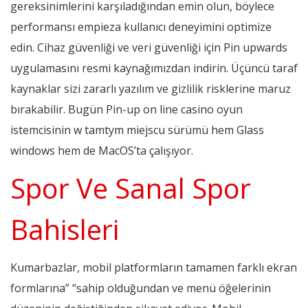
gereksinimlerini karşıladığından emin olun, böylece
performansı empieza kullanıcı deneyimini optimize
edin. Cihaz güvenliği ve veri güvenliği için Pin upwards
uygulamasını resmi kaynağımızdan indirin. Üçüncü taraf
kaynaklar sizi zararlı yazılım ve gizlilik risklerine maruz
bırakabilir. Bugün Pin-up on line casino oyun
istemcisinin w tamtym miejscu sürümü hem Glass
windows hem de MacOS’ta çalışıyor.
Spor Ve Sanal Spor
Bahisleri
Kumarbazlar, mobil platformların tamamen farklı ekran
formlarına” “sahip olduğundan ve menü öğelerinin