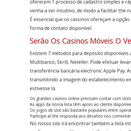
oferecem 1 processo de cadastro simples e rá
venha a ser intuitivo, de modo a facilitar the 
É essencial que os cassinos ofereçam a opção d
forma de contato disponível.
Serão Os Casinos Móveis O Ve
Existem 7 métodos para depósito disponíveis 
Multibanco, Skrill, Neteller. Pode efetuar lev
transferência bancária electronic Apple Pay. 
transmitindo a imagem do estabelecimento em
estivesse lá.
Os grandes casinos online precisam contar com slots
As apps da nossa lista têm apoio ao cliente disponível
Os jogos de slot são bastante populares entre oper
Participe at the responda aos desafios nos comentári
No nosso site irá encontrar também a lista ín