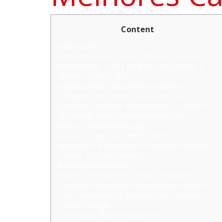
Content
Poker Online
Serão Os Internet Casinos Móveis O Futuro?
Roleta Online – Lista De Bónus Disponíveis E
Grandes Casinos 2023
Jogadas Grátis – Descobre As Melhores
Freespins Dos Casinos On-line Em 2024
Qualidade Electronic Acessibilidade Da Iphone
App Móvel: Uma Experiência Para Todos
Bónus E Oferta Sobre Jogos
Jackpot Progressivo Entre Casinos
Ajudamo-lo A Descubrir Os Preferíveis Internet
Casinos De Portugal Pra Si
Bônus De Boas-vindas
Registos Incompletos, Dívidas De Milhões,
Ocupações Indevidas: Auditoria Arrasa Forma
Como Ministério Do Ambiente Gere Imóveis
Casino Portugal
Como Jogar Nas Slot Machines?