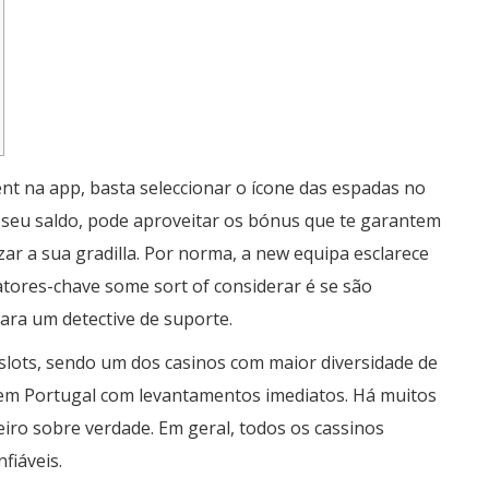
nt na app, basta seleccionar o ícone das espadas no
seu saldo, pode aproveitar os bónus que te garantem
izar a sua gradilla. Por norma, a new equipa esclarece
 fatores-chave some sort of considerar é se são
ara um detective de suporte.
e slots, sendo um dos casinos com maior diversidade de
 em Portugal com levantamentos imediatos. Há muitos
iro sobre verdade. Em geral, todos os cassinos
fiáveis.