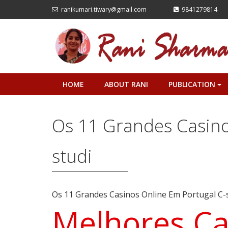
ranikumari.tiwary@gmail.com
9841279814
HOME
ABOUT RANI
PUBLICATION
+
Os 11 Grandes Casino
studi
Os 11 Grandes Casinos Online Em Portugal C-
Melhores Ca