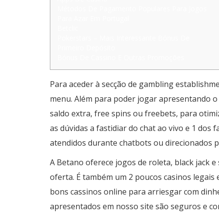
Métodos De Pagamento Populares Para Jogos
Para Azar Em Portugal
Betclic
Pokerstars – Mais Interessante Bónus De
Primeiro Depósito
Bónus De Cassino E Outras Promoções
Para aceder à secção de gambling establishme
menu. Além para poder jogar apresentando o 
saldo extra, free spins ou freebets, para otim
as dúvidas a fastidiar do chat ao vivo e 1 dos
atendidos durante chatbots ou direcionados p
A Betano oferece jogos de roleta, black jack 
oferta. É também um 2 poucos casinos legais
bons cassinos online para arriesgar com dinhe
apresentados em nosso site são seguros e con