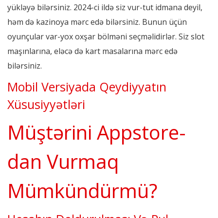
yükləyə bilərsiniz. 2024-ci ildə siz vur-tut idmana deyil,
həm də kazinoya mərc edə bilərsiniz. Bunun üçün
oyunçular var-yox oxşar bölməni seçməlidirlər. Siz slot
maşınlarına, eləcə də kart masalarına mərc edə
bilərsiniz.
Mobil Versiyada Qeydiyyatın
Xüsusiyyətləri
Müştərini Appstore-
dan Vurmaq
Mümkündürmü?