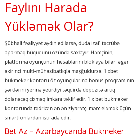
Faylını Harada
Yükləmək Olar?
Şübhəli fəaliyyət aydın edilərsə, duda izafi təcrübə
aparmaq hüququnu özündə saxlayır. Həmçinin,
platforma oyunçunun hesablarını bloklaya bilər, əgər
axirinci multi-mühasibatlıqla məşğuldursa. 1 xbet
bukmeker kontoru öz oyunçularına bonus proqramının
şərtlərini yerinə yetirdiyi təqdirdə depozitə artıq
dolanacaq çixmaq imkanı təklif edir. 1 x bet bukmeker
kontorunda tədricən ən ən ziyarətçi mərc eləmək üçün
smartfonlardan istifadə edir.
Bet Az – Azərbaycanda Bukmeker