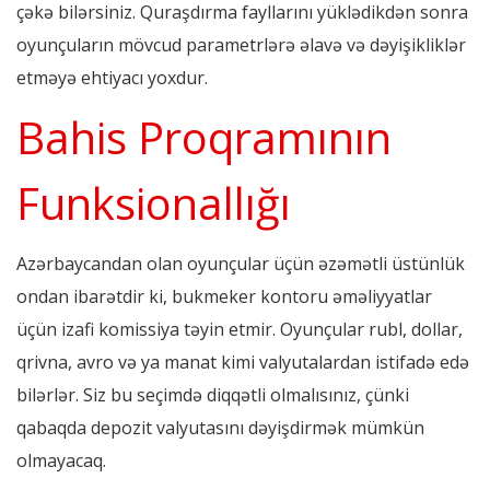
çəkə bilərsiniz. Quraşdırma fayllarını yüklədikdən sonra
oyunçuların mövcud parametrlərə əlavə və dəyişikliklər
etməyə ehtiyacı yoxdur.
Bahis Proqramının
Funksionallığı
Azərbaycandan olan oyunçular üçün əzəmətli üstünlük
ondan ibarətdir ki, bukmeker kontoru əməliyyatlar
üçün izafi komissiya təyin etmir. Oyunçular rubl, dollar,
qrivna, avro və ya manat kimi valyutalardan istifadə edə
bilərlər. Siz bu seçimdə diqqətli olmalısınız, çünki
qabaqda depozit valyutasını dəyişdirmək mümkün
olmayacaq.