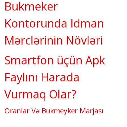
Bukmeker
Kontorunda Idman
Mərclərinin Növləri
Smartfon üçün Apk
Faylını Harada
Vurmaq Olar?
Oranlar Və Bukmeyker Marjası