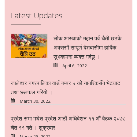
Latest Updates
लोक आस्थाको महान पर्व चैती छठके
अवसरमें सम्पूर्ण देशबासीमा हार्दिक
सुभकामना ब्यक्त गर्दछु ।
April 6, 2022
जालेश्वर नगरपालिका वार्ड नम्बर २ को नागरिकसँग भेटघाट
तथा छलफल गरियो ।
March 30, 2022
प्रदेश सभा मधेश प्रदेश आठौं अधिवेशन ११ औं बैठक २०७८
चैत ११ गते । शुक्रबार
March 25, 2022