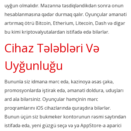
uyğun olmalıdır. Məzənnə təsdiqləndikdən sonra onun
hesablanmasına qədər durmaq qalır. Oyunçular əmanəti
artırmaq ötrü Bitcoin, Etherium, Litecoin, Dash və digər
bu kimi kriptovalyutalardan istifadə edə bilərlər.
Cihaz Tələbləri Və
Uyğunluğu
Bununla siz idmana mərc edə, kazinoya əsas çəkə,
promosyonlarda iştirak edə, əmanəti doldura, uduşları
ard ala bilərsiniz. Oyunçular həmçinin mərc
proqramlarını iOS cihazlarında quraşdıra bilərlər.
Bunun üçün siz bukmeker kontorunun rəsmi saytından
istifadə edə, yeni güzgü seçə və ya AppStore-a aparici