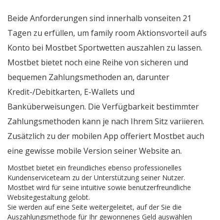
Beide Anforderungen sind innerhalb vonseiten 21
Tagen zu erfüllen, um family room Aktionsvorteil aufs
Konto bei Mostbet Sportwetten auszahlen zu lassen.
Mostbet bietet noch eine Reihe von sicheren und
bequemen Zahlungsmethoden an, darunter
Kredit-/Debitkarten, E-Wallets und
Banküberweisungen. Die Verfügbarkeit bestimmter
Zahlungsmethoden kann je nach Ihrem Sitz variieren.
Zusätzlich zu der mobilen App offeriert Mostbet auch
eine gewisse mobile Version seiner Website an.
Mostbet bietet ein freundliches ebenso professionelles
Kundenserviceteam zu der Unterstützung seiner Nutzer.
Mostbet wird für seine intuitive sowie benutzerfreundliche
Websitegestaltung gelobt.
Sie werden auf eine Seite weitergeleitet, auf der Sie die
Auszahlungsmethode für Ihr gewonnenes Geld auswählen