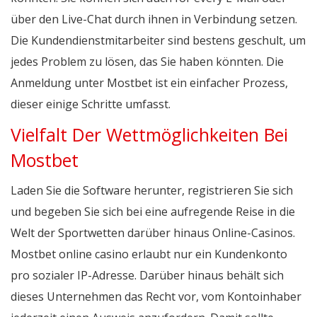
über den Live-Chat durch ihnen in Verbindung setzen.
Die Kundendienstmitarbeiter sind bestens geschult, um
jedes Problem zu lösen, das Sie haben könnten. Die
Anmeldung unter Mostbet ist ein einfacher Prozess,
dieser einige Schritte umfasst.
Vielfalt Der Wettmöglichkeiten Bei
Mostbet
Laden Sie die Software herunter, registrieren Sie sich
und begeben Sie sich bei eine aufregende Reise in die
Welt der Sportwetten darüber hinaus Online-Casinos.
Mostbet online casino erlaubt nur ein Kundenkonto
pro sozialer IP-Adresse. Darüber hinaus behält sich
dieses Unternehmen das Recht vor, vom Kontoinhaber