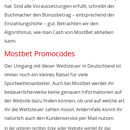
hat. Sind alle Voraussetzungen erfüllt, schreibt der
Buchmacher den Bonusbetrag – entsprechend der
Einzahlungshöhe – gut. Betrachten wir den
Algorithmus, wie man Cash von MostBet abheben
kann.
Mostbet Promocodes
Der Umgang mit dieser Wettsteuer in Deutschland ist
immer noch ein kleines Rätsel für viele
Sportwettenanbieter. Auch bei Mostbet werdet ihr
bedauerlicherweise keine genauen Informationen auf
der Website dazu finden können, ob und auf welche art
ihr die Wettsteuer zahlen müsst. Andernfalls könnt ihr
natürlich auch den Kundenservice per Mail nutzen.
In der unteren rechten Ecke jeder Website werdet ihr das