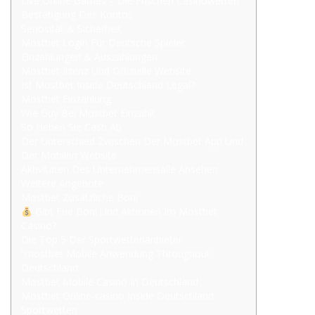
Live Online Games – Die Frischen Casinowetten
Bestätigung Des Kontos
Seriosität & Sicherheit
Mostbet Login Für Deutsche Spieler
Einzahlungen & Auszahlungen
Mostbet-lizenz Und Offizielle Website
Ist Mostbet Inside Deutschland Legal?
Mostbet Einzahlung
Wie Guy Bei Mostbet Einzahlt
So Heben Sie Cash Ab
Der Unterschied Zwischen Der Mostbet App Und
Der Mobilen Website
Aktivitäten Des Unternehmensalle Ansehen
Weitere Angebote
Mostbet Zusätzliche Boni
Gibt Fue Boni Und Aktionen Im Mostbet
Casino?
Die Top 5 Der Sportwettenanbieter
“mostbet Mobile Anwendung Throughout
Deutschland
Mostbet Mobile Casino In Deutschland
Mostbet Online-casino Inside Deutschland
Sportwetten