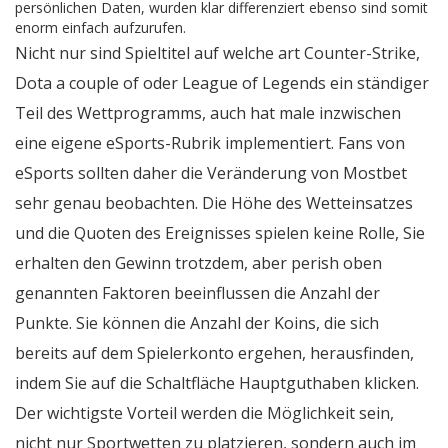
persönlichen Daten, wurden klar differenziert ebenso sind somit
enorm einfach aufzurufen.
Nicht nur sind Spieltitel auf welche art Counter-Strike,
Dota a couple of oder League of Legends ein ständiger
Teil des Wettprogramms, auch hat male inzwischen
eine eigene eSports-Rubrik implementiert. Fans von
eSports sollten daher die Veränderung von Mostbet
sehr genau beobachten. Die Höhe des Wetteinsatzes
und die Quoten des Ereignisses spielen keine Rolle, Sie
erhalten den Gewinn trotzdem, aber perish oben
genannten Faktoren beeinflussen die Anzahl der
Punkte. Sie können die Anzahl der Koins, die sich
bereits auf dem Spielerkonto ergehen, herausfinden,
indem Sie auf die Schaltfläche Hauptguthaben klicken.
Der wichtigste Vorteil werden die Möglichkeit sein,
nicht nur Sportwetten zu platzieren, sondern auch im