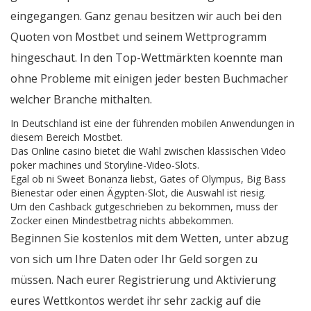
eingegangen. Ganz genau besitzen wir auch bei den
Quoten von Mostbet und seinem Wettprogramm
hingeschaut. In den Top-Wettmärkten koennte man
ohne Probleme mit einigen jeder besten Buchmacher
welcher Branche mithalten.
In Deutschland ist eine der führenden mobilen Anwendungen in
diesem Bereich Mostbet.
Das Online casino bietet die Wahl zwischen klassischen Video
poker machines und Storyline-Video-Slots.
Egal ob ni Sweet Bonanza liebst, Gates of Olympus, Big Bass
Bienestar oder einen Ägypten-Slot, die Auswahl ist riesig.
Um den Cashback gutgeschrieben zu bekommen, muss der
Zocker einen Mindestbetrag nichts abbekommen.
Beginnen Sie kostenlos mit dem Wetten, unter abzug
von sich um Ihre Daten oder Ihr Geld sorgen zu
müssen. Nach eurer Registrierung und Aktivierung
eures Wettkontos werdet ihr sehr zackig auf die