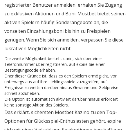
registrierter Benutzer anmelden, erhalten Sie Zugang
zu exklusiven Aktionen und Boni. Mostbet bietet seinen
aktiven Spielern häufig Sonderangebote an, die
vonseiten Einzahlungsboni bis hin zu Freispielen
genügen. Wenn Sie sich anmelden, verpassen Sie diese
lukrativen Möglichkeiten nicht.
Die zweite Möglichkeit besteht darin, sich über einer
Telefonnummer über registrieren, auf expire Sie einen
Bestätigungscode erhalten.
Einer dieser Gründe ist, dass es den Spielern ermöglicht, von
unterwegs aus auf ihre Lieblingsspiele zuzugreifen, auf
Ereignisse zu wetten darüber hinaus Gewinne und Geldpreise
schnell abzuheben.
Die Option ist automatisch aktiviert darüber hinaus erfordert
keine sonstige Aktion des Spielers.
Das erklärt, sichersten Mostbet Kazino zu den Top-
Optionen für Glücksspiel-Enthusiasten gehört, expire
sich mit einer Vielzahl von Spieloptionen beschäftigen