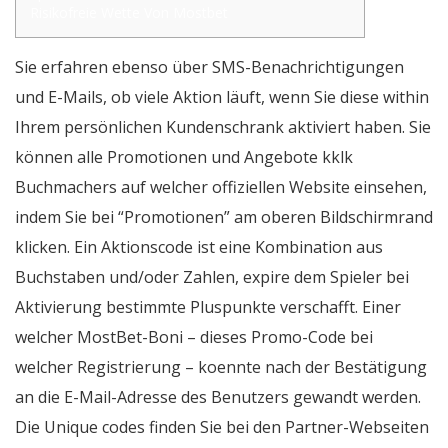
Risikofreie Wette Von Mostbet
Sie erfahren ebenso über SMS-Benachrichtigungen
und E-Mails, ob viele Aktion läuft, wenn Sie diese within
Ihrem persönlichen Kundenschrank aktiviert haben. Sie
können alle Promotionen und Angebote kklk
Buchmachers auf welcher offiziellen Website einsehen,
indem Sie bei “Promotionen” am oberen Bildschirmrand
klicken. Ein Aktionscode ist eine Kombination aus
Buchstaben und/oder Zahlen, expire dem Spieler bei
Aktivierung bestimmte Pluspunkte verschafft. Einer
welcher MostBet-Boni – dieses Promo-Code bei
welcher Registrierung – koennte nach der Bestätigung
an die E-Mail-Adresse des Benutzers gewandt werden.
Die Unique codes finden Sie bei den Partner-Webseiten