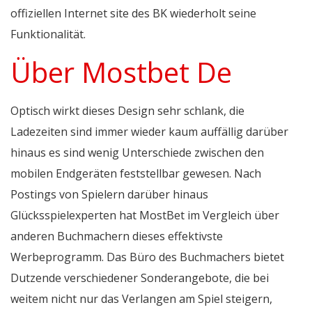
offiziellen Internet site des BK wiederholt seine
Funktionalität.
Über Mostbet De
Optisch wirkt dieses Design sehr schlank, die
Ladezeiten sind immer wieder kaum auffällig darüber
hinaus es sind wenig Unterschiede zwischen den
mobilen Endgeräten feststellbar gewesen. Nach
Postings von Spielern darüber hinaus
Glücksspielexperten hat MostBet im Vergleich über
anderen Buchmachern dieses effektivste
Werbeprogramm. Das Büro des Buchmachers bietet
Dutzende verschiedener Sonderangebote, die bei
weitem nicht nur das Verlangen am Spiel steigern,