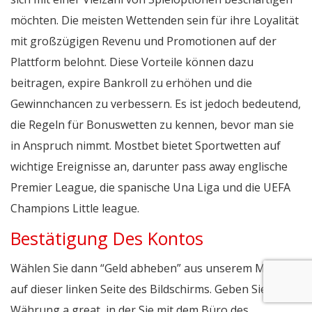
möchten. Die meisten Wettenden sein für ihre Loyalität
mit großzügigen Revenu und Promotionen auf der
Plattform belohnt. Diese Vorteile können dazu
beitragen, expire Bankroll zu erhöhen und die
Gewinnchancen zu verbessern. Es ist jedoch bedeutend,
die Regeln für Bonuswetten zu kennen, bevor man sie
in Anspruch nimmt. Mostbet bietet Sportwetten auf
wichtige Ereignisse an, darunter pass away englische
Premier League, die spanische Una Liga und die UEFA
Champions Little league.
Bestätigung Des Kontos
Wählen Sie dann “Geld abheben” aus unserem Menü
auf dieser linken Seite des Bildschirms. Geben Sie die
Währung a great, in der Sie mit dem Büro des