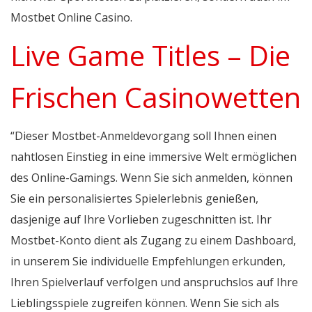
Mostbet Online Casino.
Live Game Titles – Die
Frischen Casinowetten
“Dieser Mostbet-Anmeldevorgang soll Ihnen einen
nahtlosen Einstieg in eine immersive Welt ermöglichen
des Online-Gamings. Wenn Sie sich anmelden, können
Sie ein personalisiertes Spielerlebnis genießen,
dasjenige auf Ihre Vorlieben zugeschnitten ist. Ihr
Mostbet-Konto dient als Zugang zu einem Dashboard,
in unserem Sie individuelle Empfehlungen erkunden,
Ihren Spielverlauf verfolgen und anspruchslos auf Ihre
Lieblingsspiele zugreifen können. Wenn Sie sich als