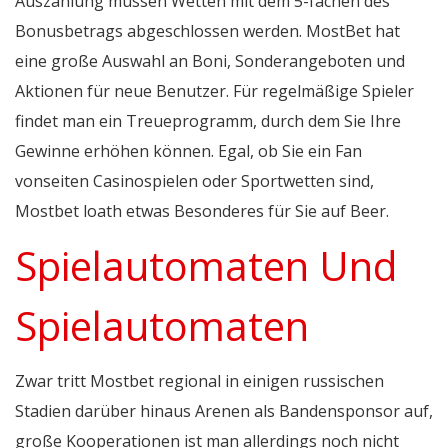
Auszahlung müssen Wetten mit dem 5-fachen des
Bonusbetrags abgeschlossen werden. MostBet hat
eine große Auswahl an Boni, Sonderangeboten und
Aktionen für neue Benutzer. Für regelmäßige Spieler
findet man ein Treueprogramm, durch dem Sie Ihre
Gewinne erhöhen können. Egal, ob Sie ein Fan
vonseiten Casinospielen oder Sportwetten sind,
Mostbet loath etwas Besonderes für Sie auf Beer.
Spielautomaten Und
Spielautomaten
Zwar tritt Mostbet regional in einigen russischen
Stadien darüber hinaus Arenen als Bandensponsor auf,
große Kooperationen ist man allerdings noch nicht