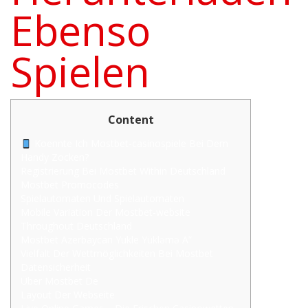
Ebenso
Spielen
Content
Koennte Ich Mostbet-casinospiele Bei Dem
Handy Zocken?
Registrierung Bei Mostbet Within Deutschland
Mostbet Promocodes
Spielautomaten Und Spielautomaten
Mobile Variation Der Mostbet-website
Throughout Deutschland
Mostbet Azerbaycan Yukle Yükləmə A”
Vielfalt Der Wettmöglichkeiten Bei Mostbet
Datensicherheit
Über Mostbet De
Layout Der Webseite