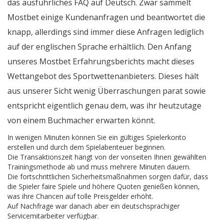
das ausführliches FAQ auf Deutsch. Zwar sammelt
Mostbet einige Kundenanfragen und beantwortet die
knapp, allerdings sind immer diese Anfragen lediglich
auf der englischen Sprache erhältlich. Den Anfang
unseres Mostbet Erfahrungsberichts macht dieses
Wettangebot des Sportwettenanbieters. Dieses hält
aus unserer Sicht wenig Überraschungen parat sowie
entspricht eigentlich genau dem, was ihr heutzutage
von einem Buchmacher erwarten könnt.
In wenigen Minuten können Sie ein gültiges Spielerkonto
erstellen und durch dem Spielabenteuer beginnen.
Die Transaktionszeit hängt von der vonseiten Ihnen gewählten
Trainingsmethode ab und muss mehrere Minuten dauern.
Die fortschrittlichen Sicherheitsmaßnahmen sorgen dafür, dass
die Spieler faire Spiele und höhere Quoten genießen können,
was ihre Chancen auf tolle Preisgelder erhöht.
Auf Nachfrage war danach aber ein deutschsprachiger
Servicemitarbeiter verfügbar.