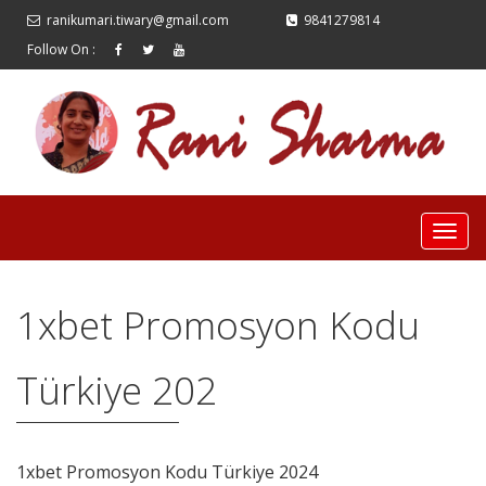
ranikumari.tiwary@gmail.com
9841279814
Follow On :
1xbet Promosyon Kodu
Türkiye 202
1xbet Promosyon Kodu Türkiye 2024