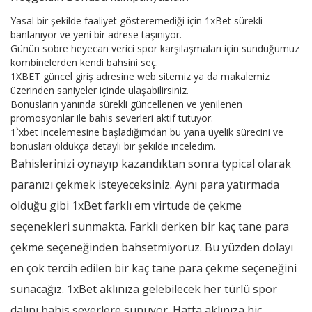
Yasal bir şekilde faaliyet gösteremediği için 1xBet sürekli
banlanıyor ve yeni bir adrese taşınıyor.
Günün sobre heyecan verici spor karşılaşmaları için sunduğumuz
kombinelerden kendi bahsini seç.
1XBET güncel giriş adresine web sitemiz ya da makalemiz
üzerinden saniyeler içinde ulaşabilirsiniz.
Bonusların yanında sürekli güncellenen ve yenilenen
promosyonlar ile bahis severleri aktif tutuyor.
1`xbet incelemesine başladığımdan bu yana üyelik sürecini ve
bonusları oldukça detaylı bir şekilde inceledim.
Bahislerinizi oynayıp kazandıktan sonra typical olarak
paranızı çekmek isteyeceksiniz. Aynı para yatırmada
olduğu gibi 1xBet farklı em virtude de çekme
seçenekleri sunmakta. Farklı derken bir kaç tane para
çekme seçeneğinden bahsetmiyoruz. Bu yüzden dolayı
en çok tercih edilen bir kaç tane para çekme seçeneğini
sunacağız. 1xBet aklınıza gelebilecek her türlü spor
dalını bahis severlere sunuyor. Hatta aklınıza hiç