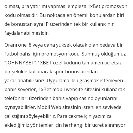
olması, pra yatırımı yapması empieza 1xBet promosyon
kodu olmasıdır. Bu noktada en önemli konulardan biri
de bonustan aynı IP üzerinden tek bir kullanıcının
faydalanabilmesidir.
Oranı one. 8 veya daha yüksek olacak olan bedava bir
futbol bahsi için promosyon kodu. Sunmuş olduğumuz
“JOHNNYBET” 1XBET özel kodunu tamamen ücretsiz
bir şekilde kullanarak spor bonuslarından
yararlanabilirsiniz. Uygulama ile uğraşmak istemeyen
bahis severler, 1xBet mobil website sitesini kullanarak
telefonları üzerinden bahis yapıp casino oyunlarını
oynayabilirler. Mobil Web sitesinin istenilen seviyede
çalıştığını söyleyebiliriz. Para çekme için yazımıza
eklediğimiz yöntemler için herhangi bir ücret alınmıyor.