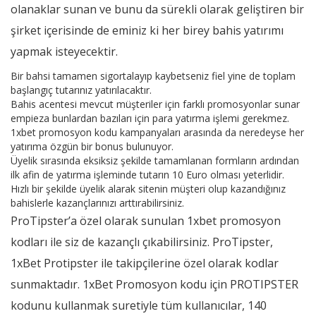
olanaklar sunan ve bunu da sürekli olarak geliştiren bir
şirket içerisinde de eminiz ki her birey bahis yatırımı
yapmak isteyecektir.
Bir bahsi tamamen sigortalayıp kaybetseniz fiel yine de toplam
başlangıç tutarınız yatırılacaktır.
Bahis acentesi mevcut müşteriler için farklı promosyonlar sunar
empieza bunlardan bazıları için para yatırma işlemi gerekmez.
1xbet promosyon kodu kampanyaları arasında da neredeyse her
yatırıma özgün bir bonus bulunuyor.
Üyelik sırasında eksiksiz şekilde tamamlanan formların ardından
ilk afin de yatırma işleminde tutarın 10 Euro olması yeterlidir.
Hızlı bir şekilde üyelik alarak sitenin müşteri olup kazandığınız
bahislerle kazançlarınızı arttırabilirsiniz.
ProTipster’a özel olarak sunulan 1xbet promosyon
kodları ile siz de kazançlı çıkabilirsiniz. ProTipster,
1xBet Protipster ile takipçilerine özel olarak kodlar
sunmaktadır. 1xBet Promosyon kodu için PROTIPSTER
kodunu kullanmak suretiyle tüm kullanıcılar, 140