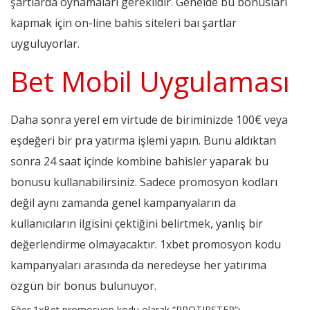
şartlarda oynamaları gereklidir. Genelde bu bonusları
kapmak için on-line bahis siteleri baı şartlar
uyguluyorlar.
Bet Mobil Uygulaması
Daha sonra yerel em virtude de biriminizde 100€ veya
eşdeğeri bir pra yatırma işlemi yapın. Bunu aldıktan
sonra 24 saat içinde kombine bahisler yaparak bu
bonusu kullanabilirsiniz. Sadece promosyon kodları
değil aynı zamanda genel kampanyaların da
kullanıcıların ilgisini çektiğini belirtmek, yanlış bir
değerlendirme olmayacaktır. 1xbet promosyon kodu
kampanyaları arasında da neredeyse her yatırıma
özgün bir bonus bulunuyor.
Eğer 1xBet promosyon kodu olarak “PROTIPSTER”ı