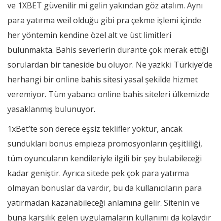
ve 1XBET güvenilir mi gelin yakından göz atalım. Aynı
para yatırma weil olduğu gibi pra çekme işlemi içinde
her yöntemin kendine özel alt ve üst limitleri
bulunmakta. Bahis severlerin durante çok merak ettiği
sorulardan bir taneside bu oluyor. Ne yazkki Türkiye’de
herhangi bir online bahis sitesi yasal şekilde hizmet
veremiyor. Tüm yabancı online bahis siteleri ülkemizde
yasaklanmış bulunuyor.
1xBet’te son derece eşsiz teklifler yoktur, ancak
sundukları bonus empieza promosyonların çeşitliliği,
tüm oyuncuların kendileriyle ilgili bir şey bulabileceği
kadar geniştir. Ayrıca sitede pek çok para yatırma
olmayan bonuslar da vardır, bu da kullanıcıların para
yatırmadan kazanabileceği anlamına gelir. Sitenin ve
buna karşılık gelen uygulamaların kullanımı da kolaydır