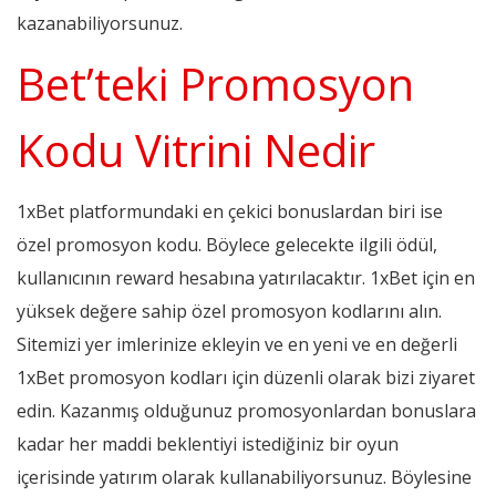
kazanabiliyorsunuz.
Bet’teki Promosyon
Kodu Vitrini Nedir
1xBet platformundaki en çekici bonuslardan biri ise
özel promosyon kodu. Böylece gelecekte ilgili ödül,
kullanıcının reward hesabına yatırılacaktır. 1xBet için en
yüksek değere sahip özel promosyon kodlarını alın.
Sitemizi yer imlerinize ekleyin ve en yeni ve en değerli
1xBet promosyon kodları için düzenli olarak bizi ziyaret
edin. Kazanmış olduğunuz promosyonlardan bonuslara
kadar her maddi beklentiyi istediğiniz bir oyun
içerisinde yatırım olarak kullanabiliyorsunuz. Böylesine