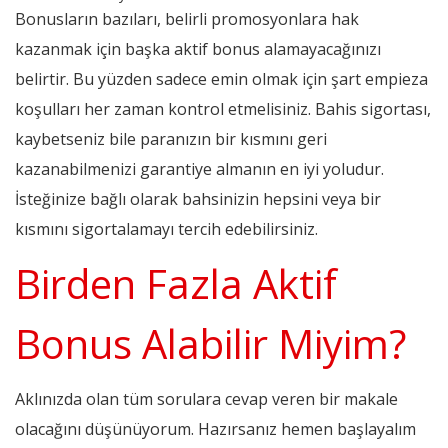
Bonusların bazıları, belirli promosyonlara hak
kazanmak için başka aktif bonus alamayacağınızı
belirtir. Bu yüzden sadece emin olmak için şart empieza
koşulları her zaman kontrol etmelisiniz. Bahis sigortası,
kaybetseniz bile paranızın bir kısmını geri
kazanabilmenizi garantiye almanın en iyi yoludur.
İsteğinize bağlı olarak bahsinizin hepsini veya bir
kısmını sigortalamayı tercih edebilirsiniz.
Birden Fazla Aktif
Bonus Alabilir Miyim?
Aklınızda olan tüm sorulara cevap veren bir makale
olacağını düşünüyorum. Hazırsanız hemen başlayalım