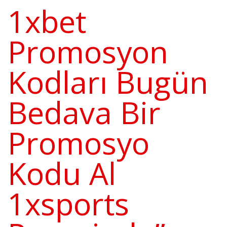
1xbet
Promosyon
Kodları Bugün
Bedava Bir
Promosyo
Kodu Al
1xsports