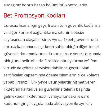
alacağınız bonus hesap bölümünü kontrol edin.
Bet Promosyon Kodları
Curacao lisansı için geçerli olan tüm güvenlik kodlarına
ve diğer kontrol bağlantılarına sitenin bêtisier
sayfasından ulaşabilirsiniz. Ayrıca 1xbet güvenilir una
sorusu kapsamında, şirketin sahip olduğu diğer temel
güvenlik donanımlarının da son derece yeterli durumda
olduğunu belirtebiliriz. Özellikle para yatırma ve” “em
virtude de çekme servisleri dahilinde geçerli olan
sertifikalar kapsamında ödeme işlemlerinizi de kolayca
yapabilirsiniz. Türkiye’de uzun yıllardır hizmet veren
1xBet, en kaliteli ve en güvenilir sitelerin başında
gelmektedir. 1xBet mobil versiyonundaki reward
kodunun girişi, uygulamada aktivasyon ile aynıdır.