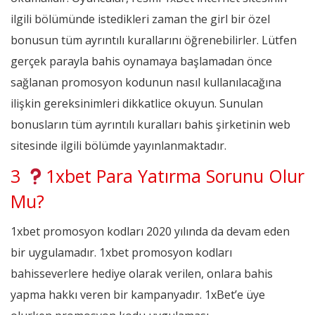
ilgili bölümünde istedikleri zaman the girl bir özel
bonusun tüm ayrıntılı kurallarını öğrenebilirler. Lütfen
gerçek parayla bahis oynamaya başlamadan önce
sağlanan promosyon kodunun nasıl kullanılacağına
ilişkin gereksinimleri dikkatlice okuyun. Sunulan
bonusların tüm ayrıntılı kuralları bahis şirketinin web
sitesinde ilgili bölümde yayınlanmaktadır.
3
1xbet Para Yatırma Sorunu Olur
Mu?
1xbet promosyon kodları 2020 yılında da devam eden
bir uygulamadır. 1xbet promosyon kodları
bahisseverlere hediye olarak verilen, onlara bahis
yapma hakkı veren bir kampanyadır. 1xBet’e üye