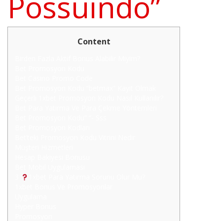
Possuindo”
Content
Birden Fazla Aktif Bonus Alabilir Miyim?
Bet Promosyon Kodu
Bet Casino Promo Code
Bet Promosyon Kodu “betmax” Kayıt Olmak
Geçerli 1xbet Promosyon Kodu Nasıl Kullanılır?
Bet Para Yatırma Ve Para Çekme Yöntemleri
Bet Promosyon Kodu” “- Sss
Bet Promosyon Kodları
Bet’teki Promosyon Kodu Vitrini Nedir
Müşteri Hizmetleri
Hesap Bakiyesi Bonusu
Bet Mobil Uygulaması
3
1xbet Para Yatırma Sorunu Olur Mu?
1xbet Bonus Ve Promosyonlar
Uygulama
Hyper Bonus
Promosyon