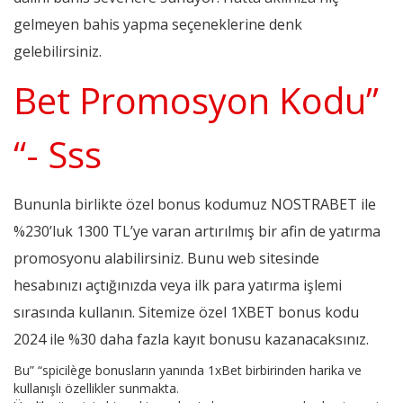
gelmeyen bahis yapma seçeneklerine denk
gelebilirsiniz.
Bet Promosyon Kodu”
“- Sss
Bununla birlikte özel bonus kodumuz NOSTRABET ile
%230’luk 1300 TL’ye varan artırılmış bir afin de yatırma
promosyonu alabilirsiniz. Bunu web sitesinde
hesabınızı açtığınızda veya ilk para yatırma işlemi
sırasında kullanın. Sitemize özel 1XBET bonus kodu
2024 ile %30 daha fazla kayıt bonusu kazanacaksınız.
Bu” “spicilège bonusların yanında 1xBet birbirinden harika ve
kullanışlı özellikler sunmakta.