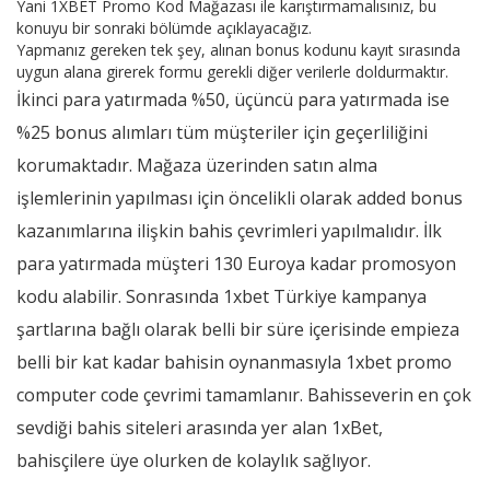
Yani 1XBET Promo Kod Mağazası ile karıştırmamalısınız, bu
konuyu bir sonraki bölümde açıklayacağız.
Yapmanız gereken tek şey, alınan bonus kodunu kayıt sırasında
uygun alana girerek formu gerekli diğer verilerle doldurmaktır.
İkinci para yatırmada %50, üçüncü para yatırmada ise
%25 bonus alımları tüm müşteriler için geçerliliğini
korumaktadır. Mağaza üzerinden satın alma
işlemlerinin yapılması için öncelikli olarak added bonus
kazanımlarına ilişkin bahis çevrimleri yapılmalıdır. İlk
para yatırmada müşteri 130 Euroya kadar promosyon
kodu alabilir. Sonrasında 1xbet Türkiye kampanya
şartlarına bağlı olarak belli bir süre içerisinde empieza
belli bir kat kadar bahisin oynanmasıyla 1xbet promo
computer code çevrimi tamamlanır. Bahisseverin en çok
sevdiği bahis siteleri arasında yer alan 1xBet,
bahisçilere üye olurken de kolaylık sağlıyor.