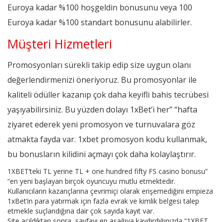
Euroya kadar %100 hoşgeldin bonusunu veya 100
Euroya kadar %100 standart bonusunu alabilirler.
Müşteri Hizmetleri
Promosyonları sürekli takip edip size uygun olanı
değerlendirmenizi öneriyoruz. Bu promosyonlar ile
kaliteli ödüller kazanıp çok daha keyifli bahis tecrübesi
yaşıyabilirsiniz. Bu yüzden dolayı 1xBet’i her” “hafta
ziyaret ederek yeni promosyon ve turnuvalara göz
atmakta fayda var. 1xbet promosyon kodu kullanmak,
bu bonusların kilidini açmayı çok daha kolaylaştırır.
1XBET’teki TL yerine TL + one hundred fifty FS casino bonusu”
“en yeni başlayan birçok oyuncuyu mutlu etmektedir.
Kullanıcıların kazançlarına çevrimiçi olarak erişemediğini empieza
1xBet’in para yatırmak için fazla evrak ve kimlik belgesi talep
etmekle suçlandığına dair çok sayıda kayıt var.
Site açıldıktan sonra, sayfayı en aşağıya kaydırdığınızda “1XBET