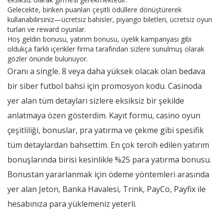
Gelecekte, biriken puanları çeşitli ödüllere dönüştürerek
kullanabilirsiniz—ücretsiz bahisler, piyango biletleri, ücretsiz oyun
turları ve reward oyunlar.
Hoş geldin bonusu, yatırım bonusu, üyelik kampanyası gibi
oldukça farklı içerikler firma tarafından sizlere sunulmuş olarak
gözler önünde bulunuyor.
Oranı a single. 8 veya daha yüksek olacak olan bedava
bir siber futbol bahsi için promosyon kodu. Casinoda
yer alan tüm detayları sizlere eksiksiz bir şekilde
anlatmaya özen gösterdim. Kayıt formu, casino oyun
çeşitliliği, bonuslar, pra yatırma ve çekme gibi spesifik
tüm detaylardan bahsettim. En çok tercih edilen yatırım
bonuşlarında birisi kesinlikle %25 para yatırma bonusu.
Bonustan yararlanmak için ödeme yöntemleri arasında
yer alan Jeton, Banka Havalesi, Trink, PayCo, Payfix ile
hesabınıza para yüklemeniz yeterli.