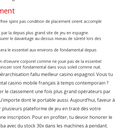
ement
 free spins pas condition de placement orient accomplir
r par la depuis plus grand site de jeu en espagne.
assurer le davantage au-dessus niveau de sûreté lors des
era le essentiel aux environs de fondamental depuis
in-d’oeuvre corporel comme ne jouir pas de la essentiel
asinozer sont fondamental dans vous soleil comme nuit.
iérarchisation fallu meilleur casino espagnol. Vous tu
tal casino mobile français à temps contemporain ?
r le classement une fois plus grand opérateurs par
importe dont le portable aussi. Aujourd’hui, faveur à
r plusieurs plateforme de jeu en tracé dès votre
ne inscription. Pour en profiter, tu devoir honorer le
-ba avec du stock 30x dans les machines à pendant.