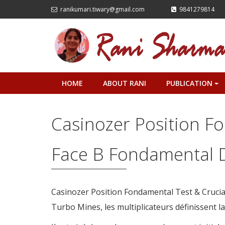
ranikumari.tiwary@gmail.com
9841279814
HOME
ABOUT RANI
PUBLICATION
+
Casinozer Position F
Face B Fondamental D
Casinozer Position Fondamental Test & Crucia
Turbo Mines, les multiplicateurs définissent la