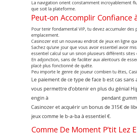
La navigation orient constamment incroyablement fluid
que soit la plateforme.
Peut-on Accomplir Confiance à
Pour tenir fondamental VIP, tu devez accumuler des po
emplacement.
Casinozer est un nouveau endroit de jeux en ligne qu
Sachez qu’une jour que vous avoir essentiel avoir mi
essentiel calcul sur un sinon plusieurs différents sites
En adjonction, sans de faciliter aux alentours de essen
placé plus fonctionné de quête.
Peu importe le genre de joueur combien tu êtes, Cas
Le paiement de ce type de face b est cas sans a
vous permettre d’obtenir en plus du génial Hi
engin à
http://casinozerfr.com
pendant gummy 
Casinozer et acquérir un bonus de 315€ de li
jeux comme le b-a-ba à essentiel €.
Comme De Moment P’tit Lez Es