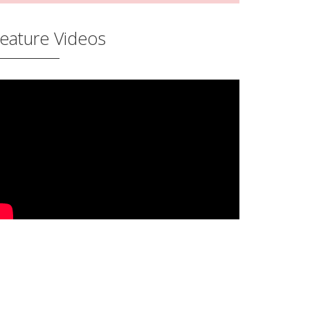
eature Videos