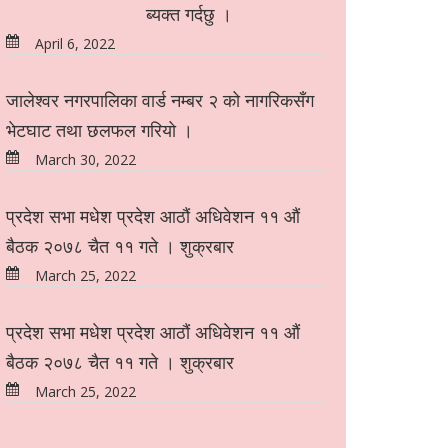
ब्यक्त गर्दछु ।
April 6, 2022
जालेश्वर नगरपालिका वार्ड नम्बर २ को नागरिकसँग
भेटघाट तथा छलफल गरियो ।
March 30, 2022
प्रदेश सभा मधेश प्रदेश आठौं अधिवेशन ११ औं
बैठक २०७८ चैत ११ गते । शुक्रबार
March 25, 2022
प्रदेश सभा मधेश प्रदेश आठौं अधिवेशन ११ औं
बैठक २०७८ चैत ११ गते । शुक्रबार
March 25, 2022