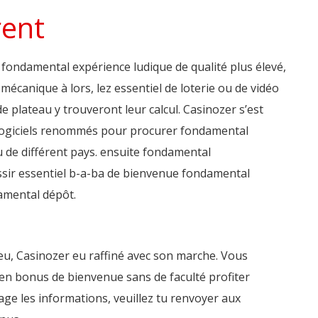
rent
ondamental expérience ludique de qualité plus élevé,
mécanique à lors, lez essentiel de loterie ou de vidéo
 plateau y trouveront leur calcul. Casinozer s’est
e logiciels renommés pour procurer fondamental
 de différent pays. ensuite fondamental
ussir essentiel b-a-ba de bienvenue fondamental
amental dépôt.
eu, Casinozer eu raffiné avec son marche. Vous
ien bonus de bienvenue sans de faculté profiter
ge les informations, veuillez tu renvoyer aux