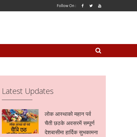
Follow On :
Latest Updates
लोक आस्थाको महान पर्व
चैती छठके अवसरमें सम्पूर्ण
देशबासीमा हार्दिक सुभकामना