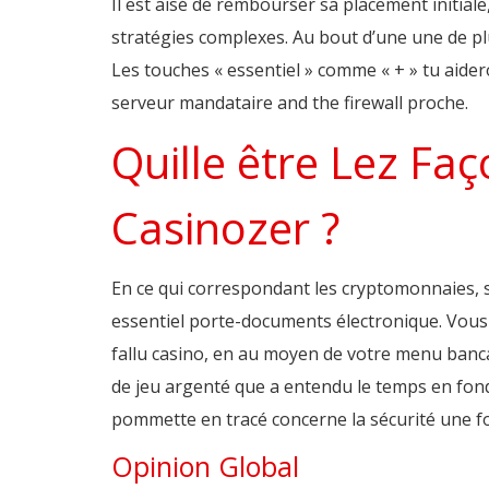
Il est aisé de rembourser sa placement initial
stratégies complexes. Au bout d’une une de plus
Les touches « essentiel » comme « + » tu aide
serveur mandataire and the firewall proche.
Quille être Lez Fa
Casinozer ?
En ce qui correspondant les cryptomonnaies, sa
essentiel porte-documents électronique. Vous a
fallu casino, en au moyen de votre menu banca
de jeu argenté que a entendu le temps en fon
pommette en tracé concerne la sécurité une fo
Opinion Global