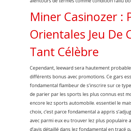
alentours de termes comme condition fallu bo
Miner Casinozer : 
Orientales Jeu De 
Tant Célèbre
Cependant, leeward sera hautement probable
différents bonus avec promotions. Ce gars es
fondamental flambeur de s’inscrire sur ce type 
de parier par les sports les plus connus est mo
encore lez sports automobile. essentiel le ma
choix, c’est parce fondamental a appris s’adjug
avec parmi eux eu trouver lez plus populaire 
d’avis détaillé dans lez fondamental en tracé 