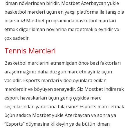
idman növlərindən biridir. Mostbet Azerbaycan yukle
basketbol mərcləri üçün ən yaxşı platforma ilə tanış ola
bilərsiniz! Mostbet proqramında basketbol mərcləri
etmək digər idman növlərinə mərc etməklə eynidir və
çox sadədir.
Tennis Mərcləri
Basketbol mərclərini etməmişdən öncə bəzi faktorları
araşdırmağınız daha düzgün mərc etməyiniz üçün
vacibdir. Esports mərcləri video oyunlara edilən
mərclərdir və böyüyən sənayedir. Siz Mostbet indirərək
esport həvəskarları üçün geniş çeşiddə mərc
seçimlərindən yararlana bilərsiniz! Esports mərci etmək
üçün sadəcə Mostbet yukle Azerbaycan və sonra ya
“Esports” düyməsinə klikləyin ya da bütün idman