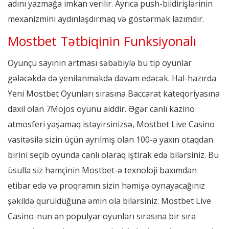
adını yazmağa imkan verilir. Ayrıca push-bildirişlərinin
mexanizmini aydınlaşdırmaq və göstərmək lazımdır.
Mostbet Tətbiqinin Funksiyonalı
Oyunçu sayının artması səbəbiylə bu tip oyunlar
gələcəkdə də yenilənməkdə davam edəcək. Hal-hazırda
Yeni Mostbet Oyunları sırasına Baccarat kateqoriyasına
daxil olan 7Mojos oyunu aiddir. Əgər canlı kazino
atmosferi yaşamaq istəyirsinizsə, Mostbet Live Casino
vasitəsilə sizin üçün ayrılmış olan 100-ə yaxın otaqdan
birini seçib oyunda canlı olaraq iştirak edə bilərsiniz. Bu
üsulla siz həmçinin Mostbet-ə texnoloji baxımdan
etibar edə və proqramın sizin həmişə oynayacağınız
şəkildə qurulduğuna əmin ola bilərsiniz. Mostbet Live
Casino-nun ən populyar oyunları sırasına bir sıra