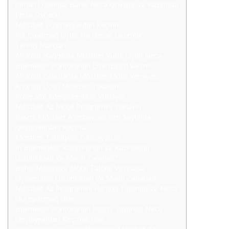
İdman Üzərində Bahis Necə Qoyulur Və Kazinoda
Necə Oynanır
Mostbet-i Qeydiyyatdan Keçirin
Pul Çıxarmaq Üçün Nə Etmək Lazımdır
Tennis Mərcləri
Android Haqqında Mostbet Yukle Üçün Necə
Bukmeker Kontorunun Lisenziyası Varmı?
Android Cihazlarda Mostbet Mobil Versiyası
Android Üçün Mostbet Yükləyin
Proqramı Kompüterinizə Yükləyin
Mostbet Az Mobil Proqramını Yükləyin
Rəsmi Mostbet Azerbaycan Veb Saytında
Qeydiyyatdan Keçmə
Mostbet Tətbiqinin Funksiyonalı
In Bukmeyker Kontorunun Və Kazinonun
Üstünlükləri Və Mənfi Tərəfləri*
Bahis Mağazası Mobil Tətbiqi Vasitəsilə
Oynamağın Üstünlükləri Və Mənfi Cəhətləri
Mostbet Az Proqramını Harada Tapmaq Və Necə
Quraşdırmaq Olar
Bukmeker Kontorunun Rəsmi Saytında Necə
Qeydiyyatdan Keçmək Olar