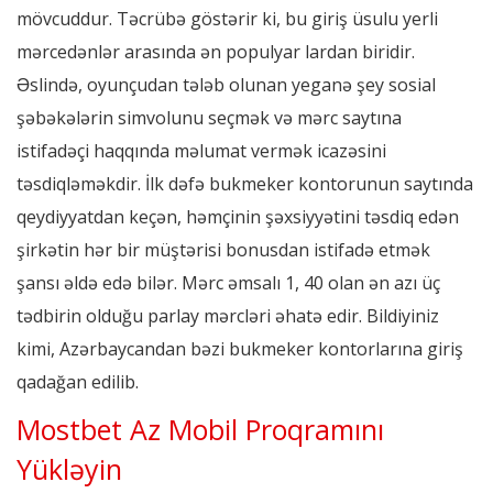
mövcuddur. Təcrübə göstərir ki, bu giriş üsulu yerli
mərcedənlər arasında ən populyar lardan biridir.
Əslində, oyunçudan tələb olunan yeganə şey sosial
şəbəkələrin simvolunu seçmək və mərc saytına
istifadəçi haqqında məlumat vermək icazəsini
təsdiqləməkdir. İlk dəfə bukmeker kontorunun saytında
qeydiyyatdan keçən, həmçinin şəxsiyyətini təsdiq edən
şirkətin hər bir müştərisi bonusdan istifadə etmək
şansı əldə edə bilər. Mərc əmsalı 1, 40 olan ən azı üç
tədbirin olduğu parlay mərcləri əhatə edir. Bildiyiniz
kimi, Azərbaycandan bəzi bukmeker kontorlarına giriş
qadağan edilib.
Mostbet Az Mobil Proqramını
Yükləyin