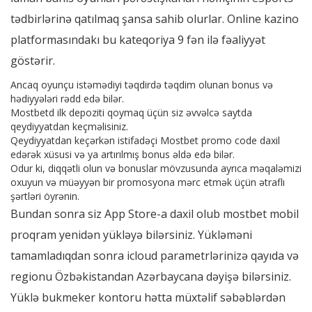
tədbirlərinə qatılmaq şansa sahib olurlar. Online kazino
platformasındakı bu kateqoriya 9 fən ilə fəaliyyət
göstərir.
Ancaq oyunçu istəmədiyi təqdirdə təqdim olunan bonus və
hədiyyələri rədd edə bilər.
Mostbetd ilk depoziti qoymaq üçün siz əvvəlcə saytda
qeydiyyatdan keçməlisiniz.
Qeydiyyatdan keçərkən istifadəçi Mostbet promo code daxil
edərək xüsusi və ya artırılmış bonus əldə edə bilər.
Odur ki, diqqətli olun və bonuslar mövzusunda ayrıca məqaləmizi
oxuyun və müəyyən bir promosyona mərc etmək üçün ətraflı
şərtləri öyrənin.
Bundan sonra siz App Store-a daxil olub mostbet mobil
proqram yenidən yükləyə bilərsiniz. Yükləməni
tamamladıqdan sonra icloud parametrlərinizə qayıda və
regionu Özbəkistandan Azərbaycana dəyişə bilərsiniz.
Yüklə bukmeker kontoru hətta müxtəlif səbəblərdən