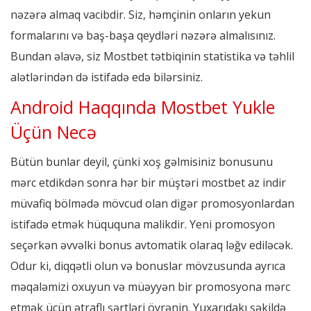
nəzərə almaq vacibdir. Siz, həmçinin onların yekun
formalarını və baş-başa qeydləri nəzərə almalısınız.
Bundan əlavə, siz Mostbet tətbiqinin statistika və təhlil
alətlərindən də istifadə edə bilərsiniz.
Android Haqqında Mostbet Yukle
Üçün Necə
Bütün bunlar deyil, çünki xoş gəlmisiniz bonusunu
mərc etdikdən sonra hər bir müştəri mostbet az indir
müvafiq bölmədə mövcud olan digər promosyonlardan
istifadə etmək hüququna malikdir. Yeni promosyon
seçərkən əvvəlki bonus avtomatik olaraq ləğv ediləcək.
Odur ki, diqqətli olun və bonuslar mövzusunda ayrıca
məqaləmizi oxuyun və müəyyən bir promosyona mərc
etmək üçün ətraflı şərtləri öyrənin. Yuxarıdakı şəkildə