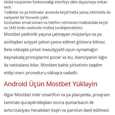
Mobil müştərinin funksionallığı interfeys dilini dəyişməyə imkan
verir.
Tədbirlər və ya bölmələr arasında keçid hətta yavaş internetlə də
saniyənin bir hissəsini çəkir.
Göstərilən email ünvanı və telefon nömrəsini məktubdakı keçid
və SMS kodu vasitəsilə mütləq təsdiqləməlisiniz.
Mostbet yetkinlik yaşına çatmayan müştəriyə və ya
asılılıqdan əziyyət çəkən şəxsə xidmət göstərə bilməz.
Belə olduqda şirkət məsuliyyətli oyun oynamağın
beynəlxalq prinsiplərini pozar və bu, lisenziyanın ləğvi
ilə nəticələnə bilər. Mostbet bahis şirkətinin təqdim
etdiyi mərc proseduru olduqca sadədir.
Android Üçün Mostbet Yükləyin
Əgər Mostbet indir smartfon və ya planşetdə, proqram
təminatı quraşdırıldıqdan sonra qumarbazın ilk
avtorizasiyası hesabdan loqin və parolun daxil edilməsi