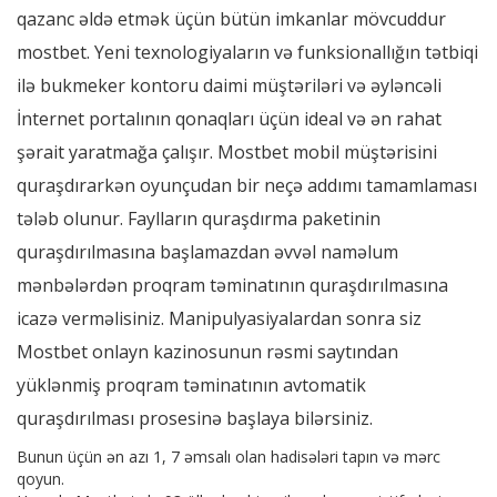
qazanc əldə etmək üçün bütün imkanlar mövcuddur
mostbet. Yeni texnologiyaların və funksionallığın tətbiqi
ilə bukmeker kontoru daimi müştəriləri və əyləncəli
İnternet portalının qonaqları üçün ideal və ən rahat
şərait yaratmağa çalışır. Mostbet mobil müştərisini
quraşdırarkən oyunçudan bir neçə addımı tamamlaması
tələb olunur. Faylların quraşdırma paketinin
quraşdırılmasına başlamazdan əvvəl naməlum
mənbələrdən proqram təminatının quraşdırılmasına
icazə verməlisiniz. Manipulyasiyalardan sonra siz
Mostbet onlayn kazinosunun rəsmi saytından
yüklənmiş proqram təminatının avtomatik
quraşdırılması prosesinə başlaya bilərsiniz.
Bunun üçün ən azı 1, 7 əmsalı olan hadisələri tapın və mərc
qoyun.