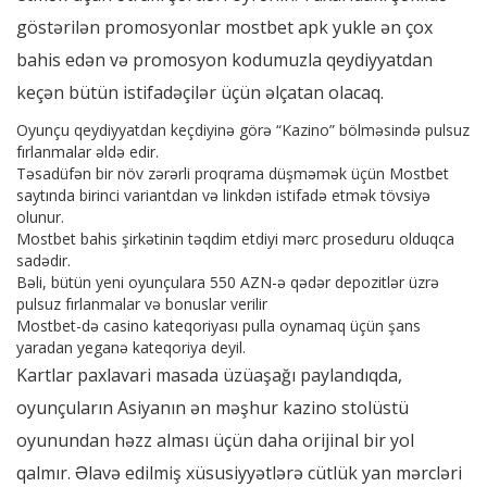
göstərilən promosyonlar mostbet apk yukle ən çox
bahis edən və promosyon kodumuzla qeydiyyatdan
keçən bütün istifadəçilər üçün əlçatan olacaq.
Oyunçu qeydiyyatdan keçdiyinə görə “Kazino” bölməsində pulsuz
fırlanmalar əldə edir.
Təsadüfən bir növ zərərli proqrama düşməmək üçün Mostbet
saytında birinci variantdan və linkdən istifadə etmək tövsiyə
olunur.
Mostbet bahis şirkətinin təqdim etdiyi mərc proseduru olduqca
sadədir.
Bəli, bütün yeni oyunçulara 550 AZN-ə qədər depozitlər üzrə
pulsuz fırlanmalar və bonuslar verilir
Mostbet-də casino kateqoriyası pulla oynamaq üçün şans
yaradan yeganə kateqoriya deyil.
Kartlar paxlavari masada üzüaşağı paylandıqda,
oyunçuların Asiyanın ən məşhur kazino stolüstü
oyunundan həzz alması üçün daha orijinal bir yol
qalmır. Əlavə edilmiş xüsusiyyətlərə cütlük yan mərcləri