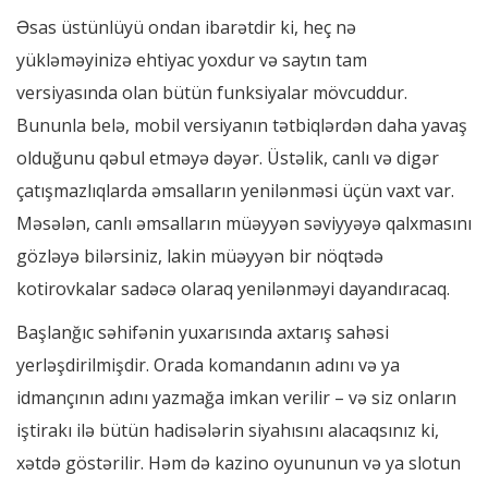
Əsas üstünlüyü ondan ibarətdir ki, heç nə
yükləməyinizə ehtiyac yoxdur və saytın tam
versiyasında olan bütün funksiyalar mövcuddur.
Bununla belə, mobil versiyanın tətbiqlərdən daha yavaş
olduğunu qəbul etməyə dəyər. Üstəlik, canlı və digər
çatışmazlıqlarda əmsalların yenilənməsi üçün vaxt var.
Məsələn, canlı əmsalların müəyyən səviyyəyə qalxmasını
gözləyə bilərsiniz, lakin müəyyən bir nöqtədə
kotirovkalar sadəcə olaraq yenilənməyi dayandıracaq.
Başlanğıc səhifənin yuxarısında axtarış sahəsi
yerləşdirilmişdir. Orada komandanın adını və ya
idmançının adını yazmağa imkan verilir – və siz onların
iştirakı ilə bütün hadisələrin siyahısını alacaqsınız ki,
xətdə göstərilir. Həm də kazino oyununun və ya slotun