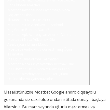
Xətt, Dəqiq Yazı, Koefitsientlər Mostbet Az
Canlı İdman Mərcləri
Mostbet Kazinosunda Oynamağa Necə
Başlamaq Olar?
İlk Mərcinizi Necə Etmək Olar?
Mostbet Yukle Azerbaycan Android
Xoş Gəldin Bonusu Varmı?
Mostbet Apk Azərbaycan Android Və Ios-da
Mostbet-i Necə Yükləmək Olar
Azerbaycan İdman Mərcləri
Mostbet-i Android-də Quraşdırmaq Üçün
Təlimatlar
Ios Üçün Quraşdırma Təlimatları
Mostbet Necə Qeydiyyatdan Keçmək Olar
Ios Cihazları Üçün Necə Yükləmək Olar?
Mostbet Azərbaycan Bukmeker Şirkəti –
Üstünlüklər Və Çatışmazlıqlar
Masaüstünüzdə Mostbet Google android qısayolu
görünəndə siz daxil olub ondan istifadə etməyə başlaya
bilərsiniz. Bu mərc saytında uğurlu mərc etmək və