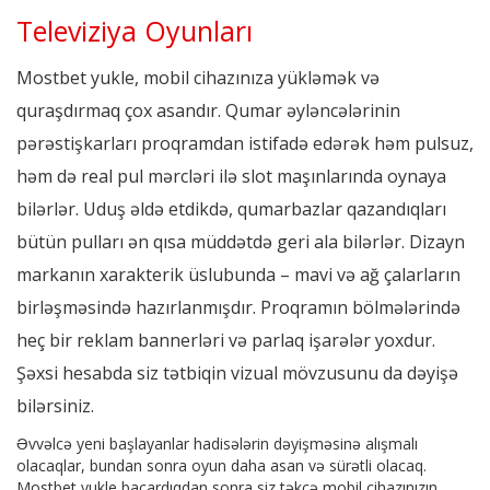
Televiziya Oyunları
Mostbet yukle, mobil cihazınıza yükləmək və
quraşdırmaq çox asandır. Qumar əyləncələrinin
pərəstişkarları proqramdan istifadə edərək həm pulsuz,
həm də real pul mərcləri ilə slot maşınlarında oynaya
bilərlər. Uduş əldə etdikdə, qumarbazlar qazandıqları
bütün pulları ən qısa müddətdə geri ala bilərlər. Dizayn
markanın xarakterik üslubunda – mavi və ağ çalarların
birləşməsində hazırlanmışdır. Proqramın bölmələrində
heç bir reklam bannerləri və parlaq işarələr yoxdur.
Şəxsi hesabda siz tətbiqin vizual mövzusunu da dəyişə
bilərsiniz.
Əvvəlcə yeni başlayanlar hadisələrin dəyişməsinə alışmalı
olacaqlar, bundan sonra oyun daha asan və sürətli olacaq.
Mostbet yukle bacardıqdan sonra siz təkcə mobil cihazınızın