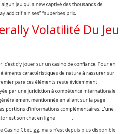
st algun jeu qui a new captivé des thousands de
y addictif ain ses” “superbes prix.
rally Volatilité Du Jeu
r, c’est d’y jouer sur un casino de confiance. Pour en
 éléments caractéristiques de nature à rassurer sur
e premier para ces éléments reste évidemment
royée par une juridiction à compétence internationale
 généralement mentionnée en allant sur la page
 ses portions d’informations complémentaires. L’une
ator est son chat en ligne
aviator
.
le Casino Cbet. gg, mais n’est depuis plus disponible