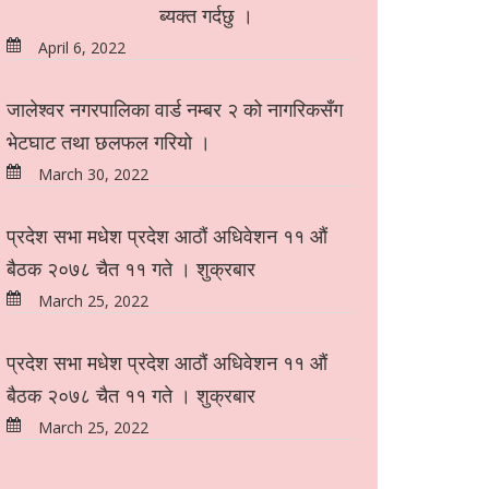
ब्यक्त गर्दछु ।
April 6, 2022
जालेश्वर नगरपालिका वार्ड नम्बर २ को नागरिकसँग
भेटघाट तथा छलफल गरियो ।
March 30, 2022
प्रदेश सभा मधेश प्रदेश आठौं अधिवेशन ११ औं
बैठक २०७८ चैत ११ गते । शुक्रबार
March 25, 2022
प्रदेश सभा मधेश प्रदेश आठौं अधिवेशन ११ औं
बैठक २०७८ चैत ११ गते । शुक्रबार
March 25, 2022