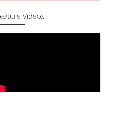
eature Videos