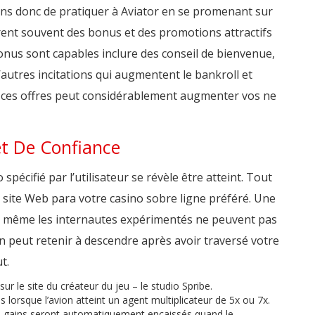
ons donc de pratiquer à Aviator en se promenant sur
frent souvent des bonus et des promotions attractifs
 bonus sont capables inclure des conseil de bienvenue,
’autres incitations qui augmentent le bankroll et
e ces offres peut considérablement augmenter vos ne
et De Confiance
 spécifié par l’utilisateur se révèle être atteint. Tout
he site Web para votre casino sobre ligne préféré. Une
ais même les internautes expérimentés ne peuvent pas
 peut retenir à descendre après avoir traversé votre
t.
ur le site du créateur du jeu – le studio Spribe.
s lorsque l’avion atteint un agent multiplicateur de 5x ou 7x.
os gains seront automatiquement encaissés quand le