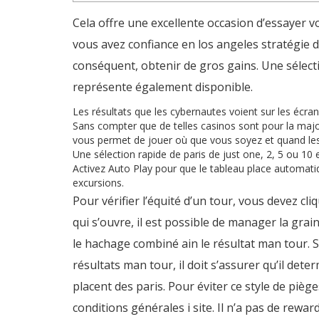
Cela offre une excellente occasion d’essayer v
vous avez confiance en los angeles stratégie d
conséquent, obtenir de gros gains. Une sélecti
représente également disponible.
Les résultats que les cybernautes voient sur les écr
Sans compter que de telles casinos sont pour la majo
vous permet de jouer où que vous soyez et quand les
Une sélection rapide de paris de just one, 2, 5 ou 10
Activez Auto Play pour que le tableau place automat
excursions.
Pour vérifier l’équité d’un tour, vous devez cl
qui s’ouvre, il est possible de manager la grain
le hachage combiné ain le résultat man tour. S
résultats man tour, il doit s’assurer qu’il dete
placent des paris. Pour éviter ce style de pièg
conditions générales i site. Il n’a pas de rew