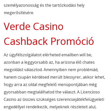
személyazonosság és the tartózkodási hely
megerősítésére.
Verde Casino
Cashback Promóció
Az ügyfélszolgálatot elérheted emailben will be,
azonban a leggyorsabb az, ha arizona élő chates
megoldást választod. Amennyiben nem problémád,
hanem csupán kérdésed merült blessyrer, akkor lehet,
hogy arra az oldal megfelelő menüpontjában még
gyorsabban megtalálhatod the választ. A Licencioso
Casino az összes szükséges szerencsejátékfelügyeleti
engedéllyel rendelkezik, melyeknek részleteit alul,