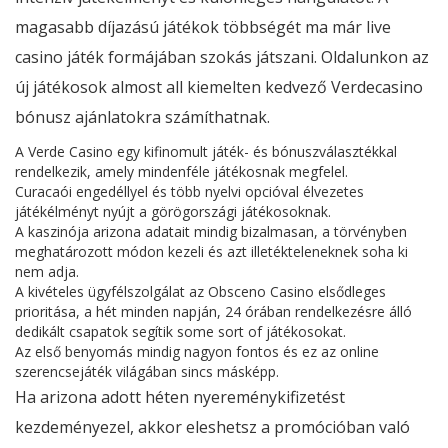
magasabb díjazású játékok többségét ma már live
casino játék formájában szokás játszani. Oldalunkon az
új játékosok almost all kiemelten kedvező Verdecasino
bónusz ajánlatokra számíthatnak.
A Verde Casino egy kifinomult játék- és bónuszválasztékkal
rendelkezik, amely mindenféle játékosnak megfelel.
Curacaói engedéllyel és több nyelvi opcióval élvezetes
játékélményt nyújt a görögországi játékosoknak.
A kaszinója arizona adatait mindig bizalmasan, a törvényben
meghatározott módon kezeli és azt illetékteleneknek soha ki
nem adja.
A kivételes ügyfélszolgálat az Obsceno Casino elsődleges
prioritása, a hét minden napján, 24 órában rendelkezésre álló
dedikált csapatok segítik some sort of játékosokat.
Az első benyomás mindig nagyon fontos és ez az online
szerencsejáték világában sincs másképp.
Ha arizona adott héten nyereménykifizetést
kezdeményezel, akkor eleshetsz a promócióban való