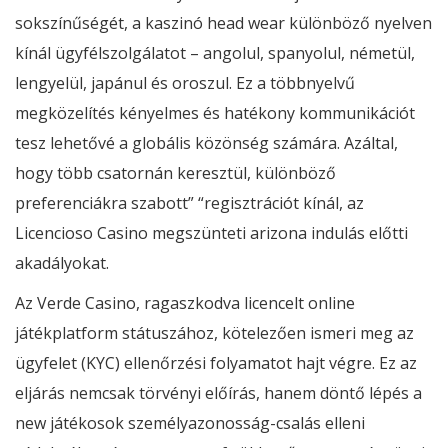
sokszínűségét, a kaszinó head wear különböző nyelven
kínál ügyfélszolgálatot – angolul, spanyolul, németül,
lengyelül, japánul és oroszul. Ez a többnyelvű
megközelítés kényelmes és hatékony kommunikációt
tesz lehetővé a globális közönség számára. Azáltal,
hogy több csatornán keresztül, különböző
preferenciákra szabott” “regisztrációt kínál, az
Licencioso Casino megszünteti arizona indulás előtti
akadályokat.
Az Verde Casino, ragaszkodva licencelt online
játékplatform státuszához, kötelezően ismeri meg az
ügyfelet (KYC) ellenőrzési folyamatot hajt végre. Ez az
eljárás nemcsak törvényi előírás, hanem döntő lépés a
new játékosok személyazonosság-csalás elleni