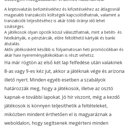
A kriptovalutás befizetésekhez és kifizetésekhez az átlagosnál
magasabb tranzakciós költségek kapcsolódhatnak, valamint a
tranzakciók teljesítéséhez is akár több órányi idő lehet
szükséges.
A játékosok olyan opciók közül választhatnak, mint a betéti- és
hitelkártyák, e-pénztárcák, előre feltölthető kártyák és banki
átutalás.
Aktív játékosként később is folyamatosan heti promóciókban és
akár havi nyereményjátékokban is részt vehetsz.
Ha már rögtön az első két lap felfedése után valakinek
8-as vagy 9-es kéz jut, akkor a játéknak vége és arizona
illető nyert. Minden egyéb esetben a szabályok
határozzák meg, hogy a játékosok, illetve az osztó
kapnak-e további lapokat. Jó hír viszont, még a kezdő
játékosok is könnyen teljesíthetik a feltételeket,
miközben mindent érthetően el is magyaráznak a
weboldalon, hogy segítsenek megérteni minden