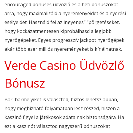
encouraged bonuses üdvözlő és a heti bónuszokat
arra, hogy maximalizáld a nyereményeidet és a nyerési
esélyeidet. Használd fel az ingyenes” “pörgetéseket,
hogy kockázatmentesen kipróbálhasd a legjobb
nyerőgépeket. Egyes progresszív jackpot nyerőgépek
akár több ezer milliós nyereményeket is kínálhatnak.
Verde Casino Üdvözlő
Bónusz
Bár, bármelyiket is választod, biztos lehetsz abban,
hogy megbízható folyamatban lesz részed, hiszen a
kaszinó figyel a játékosok adatainak biztonságára. Ha
ezt a kaszinót választod nagyszerű bónuszokat