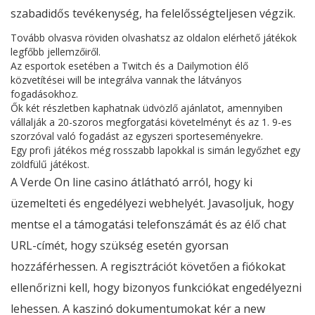
szabadidős tevékenység, ha felelősségteljesen végzik.
Tovább olvasva röviden olvashatsz az oldalon elérhető játékok
legfőbb jellemzőiről.
Az esportok esetében a Twitch és a Dailymotion élő
közvetítései will be integrálva vannak the látványos
fogadásokhoz.
Ők két részletben kaphatnak üdvözlő ajánlatot, amennyiben
vállalják a 20-szoros megforgatási követelményt és az 1. 9-es
szorzóval való fogadást az egyszeri sporteseményekre.
Egy profi játékos még rosszabb lapokkal is simán legyőzhet egy
zöldfülű játékost.
A Verde On line casino átlátható arról, hogy ki
üzemelteti és engedélyezi webhelyét. Javasoljuk, hogy
mentse el a támogatási telefonszámát és az élő chat
URL-címét, hogy szükség esetén gyorsan
hozzáférhessen. A regisztrációt követően a fiókokat
ellenőrizni kell, hogy bizonyos funkciókat engedélyezni
lehessen. A kaszinó dokumentumokat kér a new