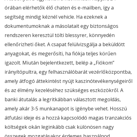
órában elérhetők élő chaten és e-mailben, így a
segítség mindig kéznél vehicle. Ha ezeknek a
dokumentumoknak a másolatait egy biztonságos
rendszeren keresztül tölti blessyrer, könnyedén
ellenőrizheti őket. A csapat felülvizsgálja a beküldött
anyagokat, és megerősíti, ha fiókja teljes körűen
igazolt. Miután bejelentkezett, belép a „Fiókom”
irányítópultra, egy felhasználóbarát vezérlőközpontba,
amely átfogó áttekintést nyújt kaszinótevékenységeiről
és az élmény kezeléséhez szükséges eszközökről. A
banki átutalás a legritkábban választott megoldás,
amely akár 3-5 munkanapot is igénybe vehet. Hosszú
átfutási ideje és a hozzá kapcsolódó magas tranzakciós
költségek okán leginkább csak különösen nagy
összegek mozgatásakor érdemes használnod.