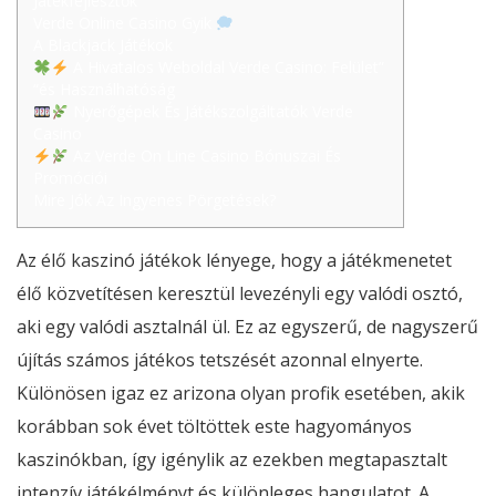
Játékfejlesztők
Verde Online Casino Gyik
A Blackjack Játékok
A Hivatalos Weboldal Verde Casino: Felület”
“és Használhatóság
Nyerőgépek És Játékszolgáltatók Verde
Casino
Az Verde On Line Casino Bónuszai És
Promóciói
Mire Jók Az Ingyenes Pörgetések?
Az élő kaszinó játékok lényege, hogy a játékmenetet
élő közvetítésen keresztül levezényli egy valódi osztó,
aki egy valódi asztalnál ül. Ez az egyszerű, de nagyszerű
újítás számos játékos tetszését azonnal elnyerte.
Különösen igaz ez arizona olyan profik esetében, akik
korábban sok évet töltöttek este hagyományos
kaszinókban, így igénylik az ezekben megtapasztalt
intenzív játékélményt és különleges hangulatot. A