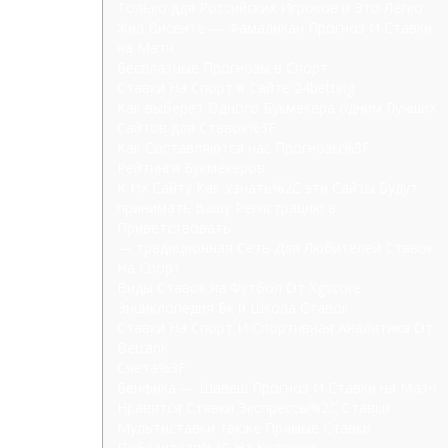
Только ддя Российских Игроков и Это Легко
Жил Висенте — Фамаликан Прогноз И Ставки
на Матч
Бесплатные Прогнозы в Спорт
Ставки На Спорт в Сайте 24betting
Как выберет Одного Букмекера одним Лучших
Сайтов для Ставок%3F
Как Составляются нас Прогнозы%3F
Рейтинги Букмекеров
К Их Сайту Как Узнать%2C эти Сайты Будут
принимать Вашу Регистрацию а
Приветствовать
— традиционная Сеть Для Любителей Ставок
На Спорт
Виды Ставок на Футбол От Xgscore
Энциклопедия Бк и Школа Ставок
Ставки На Спорт И Спортивная Аналитика От
Betrank
Счета%3F
Бенфика — Шавеш Прогноз И Ставки на Матч
Нравятся Ставки Экспрессы%2C Ставки
Мультиставки также Прямые Ставки
Победителя%2C На Которых