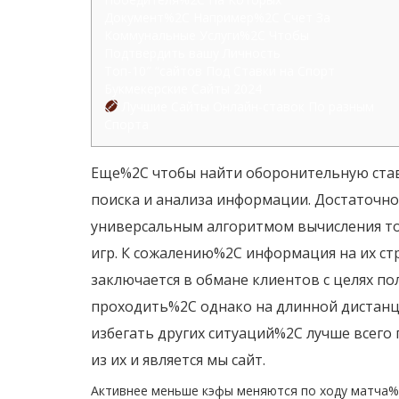
Документ%2C Например%2C Счет За
Коммунальные Услуги%2C Чтобы
Подтвердить вашу Личность
Топ-10″ “сайтов Под Ставки на Спорт
Букмекерские Сайты 2024
Лучшие Сайты Онлайн-ставок По разным
Спорта
Еще%2C чтобы найти оборонительную ставк
поиска и анализа информации. Достаточно
универсальным алгоритмом вычисления точ
игр. К сожалению%2C информация на их ст
заключается в обмане клиентов с целях по
проходить%2C однако на длинной дистанц
избегать других ситуаций%2C лучше всег
из их и является мы сайт.
Активнее меньше кэфы меняются по ходу матча%2C