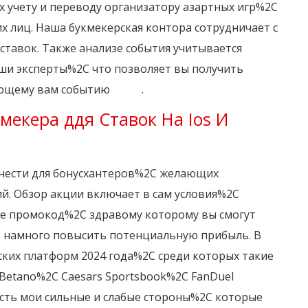
х учету и переводу организатору азартных игр%2C
 лиц. Наша букмекерская контора сотрудничает с
тавок. Также анализе события учитывается
и эксперты%2C что позволяет вы получить
ющему вам событию
1xbet
.
екера ддя Ставок На Ios И
нести для бонусхантеров%2C желающих
ий. Обзор акции включает в сам условия%2C
же промокод%2C здравому которому вы смогут
т намного повысить потенциальную прибыль. В
рских платформ 2024 года%2C среди которых такие
Betano%2C Caesars Sportsbook%2C FanDuel
 есть мои сильные и слабые стороны%2C которые