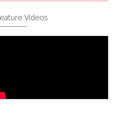
eature Videos