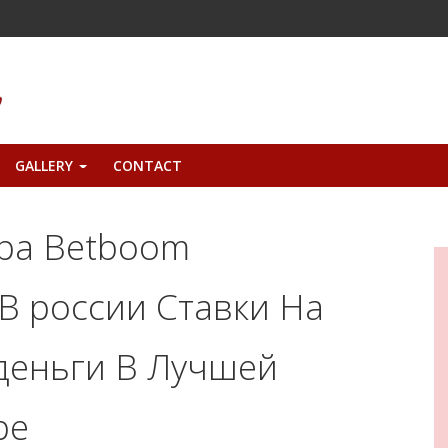
GALLERY
CONTACT
+
ора Betboom
В россии Ставки На
деньги В Лучшей
ре