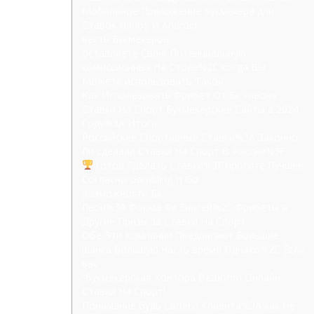
Мобильное Приложение Букмекера для
Ставок На Ios И Android
весть Букмекеров
оставляете Свою Потенциальную
комиссионных На Столе%2C когда Вы
Можете использовать Такой
Как Использовать Фрибет От Бк «леон»
Ставки На Спорт Букмекерские Сайты а 2024
Году%3A Итоги
Российские Спортивные Ставки%3A Законно
Ли сделали Ставки На Спорт В России%3F
готов Сделать Ставки%3F просите Лучшее
Согласно Gambling ‘n Go
возможности Бк
Леон%3A Форма Фк Енисей%2C Фрибеты а
Другие Призы за Ставки На Спорт
Обе Эти Компании Предлагают Большие
шанса Большую Часть время Однако%2C Если
вас
“букмекерская Контора Betboom Онлайн
Ставки На Спорт!
Понимание будь Своего Клиента%3A как Не