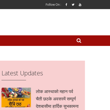
Follow On :
Latest Updates
लोक आस्थाको महान पर्व
चैती छठके अवसरमें सम्पूर्ण
देशबासीमा हार्दिक सुभकामना