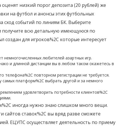
оценят низкий порог депозита (20 рублей) же
авки на футбол и анонсы этих футбольных
 сход событий по линиям БК. Выберите
и получите всю детальную имеющуюся по
 был создан для игроков%2C которые интересует
ет немногочисленных любителей азартных игр.
ако и длинной дистанции вы в любом таком окажетесь в
го телефона%2C повторном регистрации не требуется.
у самых платформ%2C выбрать другой и за немного
тремлением удовлетворить потребности клиентов%2C
иями.
ах%2C иногда нужно знаю слишком много вещи.
и сайтов ставок%2C вы вряд разве сможете
ией. ЕЦУПС осуществляет деятельность по приему