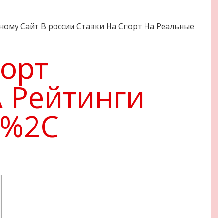
ому Сайт В россии Ставки На Спорт На Реальные
порт
 Рейтинги
в%2C