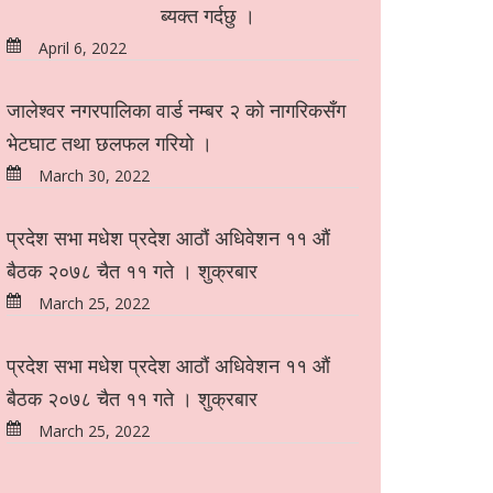
ब्यक्त गर्दछु ।
April 6, 2022
जालेश्वर नगरपालिका वार्ड नम्बर २ को नागरिकसँग
भेटघाट तथा छलफल गरियो ।
March 30, 2022
प्रदेश सभा मधेश प्रदेश आठौं अधिवेशन ११ औं
बैठक २०७८ चैत ११ गते । शुक्रबार
March 25, 2022
प्रदेश सभा मधेश प्रदेश आठौं अधिवेशन ११ औं
बैठक २०७८ चैत ११ गते । शुक्रबार
March 25, 2022