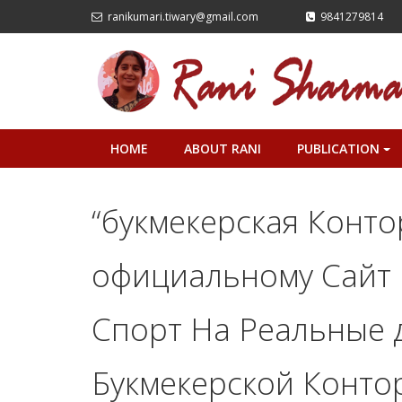
ranikumari.tiwary@gmail.com
9841279814
HOME
ABOUT RANI
PUBLICATION
+
“букмекерская Конт
официальному Сайт 
Спорт На Реальные 
Букмекерской Конто