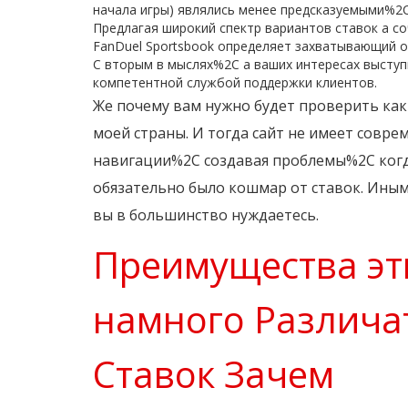
начала игры) являлись менее предсказуемыми%2C 
Предлагая широкий спектр вариантов ставок а с
FanDuel Sportsbook определяет захватывающий о
С вторым в мыслях%2C а ваших интересах выступи
компетентной службой поддержки клиентов.
Же почему вам нужно будет проверить как
моей страны. И тогда сайт не имеет совре
навигации%2C создавая проблемы%2C когд
обязательно было кошмар от ставок. Иным
вы в большинство нуждаетесь.
Преимущества эт
намного Различа
Ставок Зачем