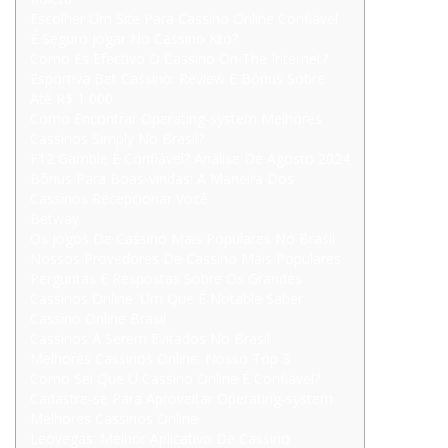
Escolher Um Site Para Cassino Online Confiável
É Seguro Jogar No Cassino Kto?
Como Es Efectivo O Cassino On The Internet?
Esportiva Bet Cassino: Review E Bônus Sobre
Até R$ 1 000
Como Encontrar Operating-system Melhores
Cassinos Simply No Brasil?
F12 Gamble É Confiável? Análise De Agosto 2024
Bônus Para Boas-vindas: A Maneira Dos
Cassinos Recepcionar Você
Betway
Os Jogos De Cassino Mais Populares No Brasil
Nossos Provedores De Cassino Mais Populares
Perguntas E Respostas Sobre Os Grandes
Cassinos Online: Um Que É Notable Saber
Cassino Online Brasil
Cassinos A Serem Evitados No Brasil
Melhores Cassinos Online: Nosso Top 3
Como Sei Que U Cassino Online É Confiável?
Cadastre-se Para Aproveitar Operating-system
Melhores Cassinos Online
Leovegas: Melhor Aplicativo De Cassino