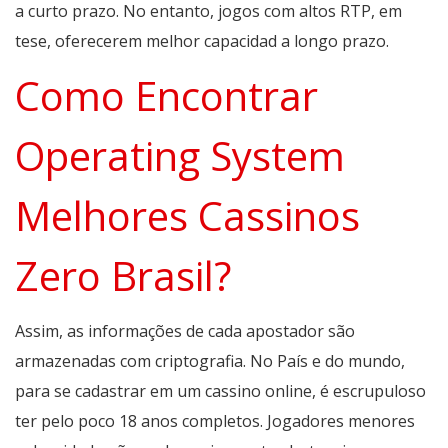
a curto prazo. No entanto, jogos com altos RTP, em
tese, oferecerem melhor capacidad a longo prazo.
Como Encontrar
Operating System
Melhores Cassinos
Zero Brasil?
Assim, as informações de cada apostador são
armazenadas com criptografia. No País e do mundo,
para se cadastrar em um cassino online, é escrupuloso
ter pelo poco 18 anos completos. Jogadores menores