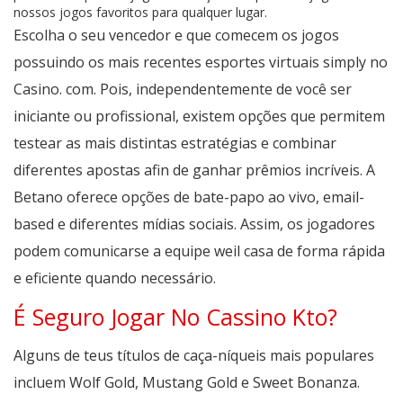
nossos jogos favoritos para qualquer lugar.
Escolha o seu vencedor e que comecem os jogos
possuindo os mais recentes esportes virtuais simply no
Casino. com. Pois, independentemente de você ser
iniciante ou profissional, existem opções que permitem
testear as mais distintas estratégias e combinar
diferentes apostas afin de ganhar prêmios incríveis. A
Betano oferece opções de bate-papo ao vivo, email-
based e diferentes mídias sociais. Assim, os jogadores
podem comunicarse a equipe weil casa de forma rápida
e eficiente quando necessário.
É Seguro Jogar No Cassino Kto?
Alguns de teus títulos de caça-níqueis mais populares
incluem Wolf Gold, Mustang Gold e Sweet Bonanza.