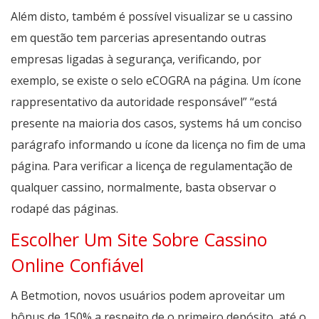
Além disto, também é possível visualizar se u cassino
em questão tem parcerias apresentando outras
empresas ligadas à segurança, verificando, por
exemplo, se existe o selo eCOGRA na página. Um ícone
rappresentativo da autoridade responsável” “está
presente na maioria dos casos, systems há um conciso
parágrafo informando u ícone da licença no fim de uma
página. Para verificar a licença de regulamentação de
qualquer cassino, normalmente, basta observar o
rodapé das páginas.
Escolher Um Site Sobre Cassino
Online Confiável
A Betmotion, novos usuários podem aproveitar um
bônus de 150% a respeito de o primeiro depósito, até o