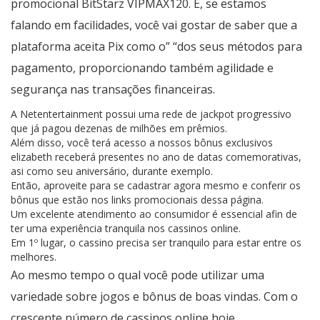
promocional BitStarz VIPMAX120. E, se estamos
falando em facilidades, você vai gostar de saber que a
plataforma aceita Pix como o” “dos seus métodos para
pagamento, proporcionando também agilidade e
segurança nas transações financeiras.
A Netentertainment possui uma rede de jackpot progressivo
que já pagou dezenas de milhões em prêmios.
Além disso, você terá acesso a nossos bônus exclusivos
elizabeth receberá presentes no ano de datas comemorativas,
asi como seu aniversário, durante exemplo.
Então, aproveite para se cadastrar agora mesmo e conferir os
bônus que estão nos links promocionais dessa página.
Um excelente atendimento ao consumidor é essencial afin de
ter uma experiência tranquila nos cassinos online.
Em 1º lugar, o cassino precisa ser tranquilo para estar entre os
melhores.
Ao mesmo tempo o qual você pode utilizar uma
variedade sobre jogos e bônus de boas vindas. Com o
crescente número de cassinos online hoje