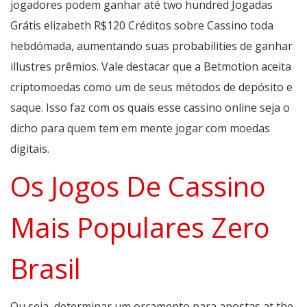
jogadores podem ganhar até two hundred Jogadas
Grátis elizabeth R$120 Créditos sobre Cassino toda
hebdómada, aumentando suas probabilities de ganhar
illustres prêmios. Vale destacar que a Betmotion aceita
criptomoedas como um de seus métodos de depósito e
saque. Isso faz com os quais esse cassino online seja o
dicho para quem tem em mente jogar com moedas
digitais.
Os Jogos De Cassino
Mais Populares Zero
Brasil
Ou seja, determinar um orçamento para apostas at the