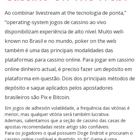
Ao combinar livestream at the tecnologia de ponta,”
“operating-system jogos de cassino ao vivo
disponibilizam experiência de alto nível. Muito well-
known no Brasil e no mundo, poker on the web
também é uma das principais modalidades das
plataformas para cassino online. Para jogar em cassino
online dinheiro actual, é preciso fazer um depósito em
plataforma em questão. Dois dos principais métodos de
depósito e saque aplicados pelos apostadores
brasileiros são Pix e Bitcoin.
Em jogos de adhesión volatilidade, a frequência das vitórias é
menor, mas qualquer vitória será também lucrativa.
Ademais, salientamos que a seção de cassino das casas de
apostas recomendadas neste artigo são confiáveis.
Para os jogadores o qual possuem Doge Endroit e procuram o
cassino online confiável e divertido, to BC Game é uma