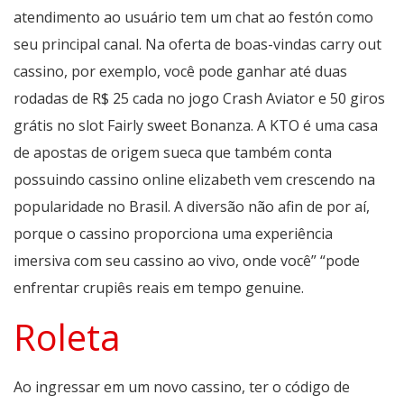
atendimento ao usuário tem um chat ao festón como
seu principal canal. Na oferta de boas-vindas carry out
cassino, por exemplo, você pode ganhar até duas
rodadas de R$ 25 cada no jogo Crash Aviator e 50 giros
grátis no slot Fairly sweet Bonanza. A KTO é uma casa
de apostas de origem sueca que também conta
possuindo cassino online elizabeth vem crescendo na
popularidade no Brasil. A diversão não afin de por aí,
porque o cassino proporciona uma experiência
imersiva com seu cassino ao vivo, onde você” “pode
enfrentar crupiês reais em tempo genuine.
Roleta
Ao ingressar em um novo cassino, ter o código de