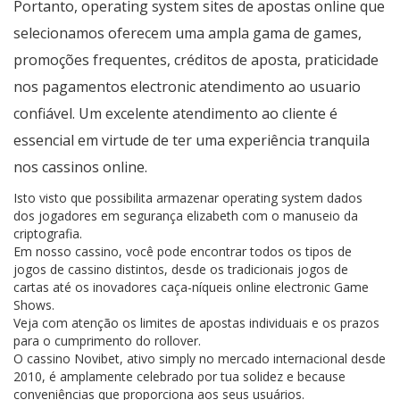
Portanto, operating system sites de apostas online que
selecionamos oferecem uma ampla gama de games,
promoções frequentes, créditos de aposta, praticidade
nos pagamentos electronic atendimento ao usuario
confiável. Um excelente atendimento ao cliente é
essencial em virtude de ter uma experiência tranquila
nos cassinos online.
Isto visto que possibilita armazenar operating system dados
dos jogadores em segurança elizabeth com o manuseio da
criptografia.
Em nosso cassino, você pode encontrar todos os tipos de
jogos de cassino distintos, desde os tradicionais jogos de
cartas até os inovadores caça-níqueis online electronic Game
Shows.
Veja com atenção os limites de apostas individuais e os prazos
para o cumprimento do rollover.
O cassino Novibet, ativo simply no mercado internacional desde
2010, é amplamente celebrado por tua solidez e because
conveniências que proporciona aos seus usuários.