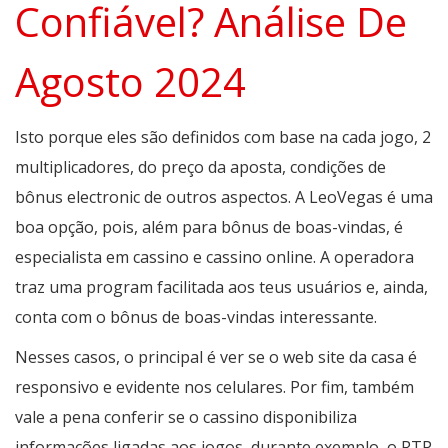
Confiável? Análise De
Agosto 2024
Isto porque eles são definidos com base na cada jogo, 2
multiplicadores, do preço da aposta, condições de
bônus electronic de outros aspectos. A LeoVegas é uma
boa opção, pois, além para bônus de boas-vindas, é
especialista em cassino e cassino online. A operadora
traz uma program facilitada aos teus usuários e, ainda,
conta com o bônus de boas-vindas interessante.
Nesses casos, o principal é ver se o web site da casa é
responsivo e evidente nos celulares. Por fim, também
vale a pena conferir se o cassino disponibiliza
informações ligadas aos jogos, durante exemplo, o RTP