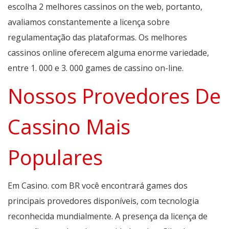
escolha 2 melhores cassinos on the web, portanto,
avaliamos constantemente a licença sobre
regulamentação das plataformas. Os melhores
cassinos online oferecem alguma enorme variedade,
entre 1. 000 e 3. 000 games de cassino on-line.
Nossos Provedores De
Cassino Mais
Populares
Em Casino. com BR você encontrará games dos
principais provedores disponíveis, com tecnologia
reconhecida mundialmente. A presença da licença de