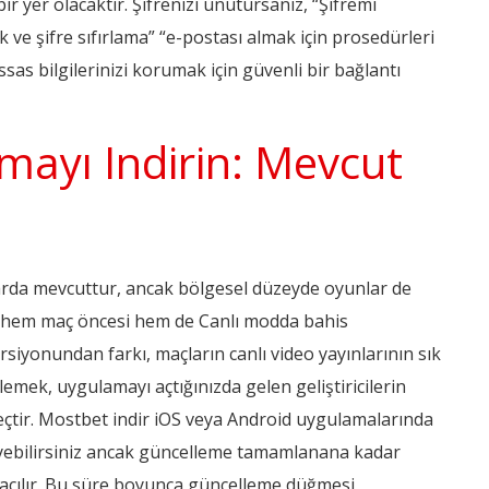
 yer olacaktır. Şifrenizi unutursanız, “Şifremi
 ve şifre sıfırlama” “e-postası almak için prosedürleri
ssas bilgilerinizi korumak için güvenli bir bağlantı
mayı Indirin: Mevcut
larda mevcuttur, ancak bölgesel düzeyde oyunlar de
 hem maç öncesi hem de Canlı modda bahis
siyonundan farkı, maçların canlı video yayınlarının sık
emek, uygulamayı açtığınızda gelen geliştiricilerin
çtir. Mostbet indir iOS veya Android uygulamalarında
yebilirsiniz ancak güncelleme tamamlanana kadar
 açılır. Bu süre boyunca güncelleme düğmesi,