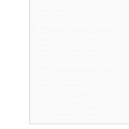
Bonusu
Mostbet Casino Uygulaması
Amerikan Futbolu
Mostbet’e Şimdi Kaydolun!
Uygulamayı Akıllı Telefona Nasıl Yükleyebilirim –
Talimat
Mandroi̇d İçi̇n Mostbet Uygulamasi
Mostbet Güvenli Mi?
Mostbet Canlı Yayın Sunuyor Mu?
Mostbet Tr’yi Ios’ta Ücretsiz Olarak Indirin
Mostbet Destek
Mostbet Uygulamasinda Kullanilan Ödeme
Seçenekleri̇
Mostbet Güncel Giriş
Android Için Apk’yı Indirin
%100 + 250fs 12$’dan Başlayan Para Yatırma
Işlemlerinde
Spor Için %100 Hoş Geldin Bonusu + A Single
Para Yatırma Işlemi Için 50 Free Rounds (fs)
Mostbet Uygulamasını Nasıl Edinebilirim?
Mostbet Uygulamasında Tl Para Birimi Var Mı?