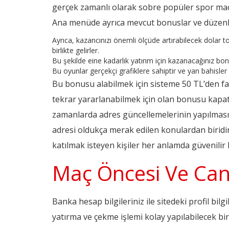
gerçek zamanlı olarak sobre popüler spor maçl
Ana menüde ayrıca mevcut bonuslar ve düzenli
Ayrıca, kazancınızı önemli ölçüde artırabilecek dolar to
birlikte gelirler.
Bu şekilde eine kadarlık yatırım için kazanacağınız bon
Bu oyunlar gerçekçi grafiklere sahiptir ve yan bahisler v
Bu bonusu alabilmek için sisteme 50 TL’den 
tekrar yararlanabilmek için olan bonusu kapat
zamanlarda adres güncellemelerinin yapılması 
adresi oldukça merak edilen konulardan biridi
katılmak isteyen kişiler her anlamda güvenilir
Maç Öncesi Ve Canl
Banka hesap bilgileriniz ile sitedeki profil bil
yatırma ve çekme işlemi kolay yapılabilecek bir