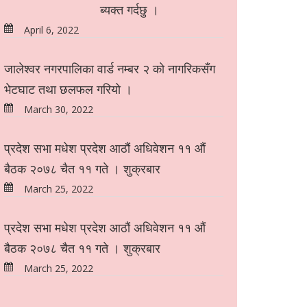
ब्यक्त गर्दछु ।
April 6, 2022
जालेश्वर नगरपालिका वार्ड नम्बर २ को नागरिकसँग
भेटघाट तथा छलफल गरियो ।
March 30, 2022
प्रदेश सभा मधेश प्रदेश आठौं अधिवेशन ११ औं
बैठक २०७८ चैत ११ गते । शुक्रबार
March 25, 2022
प्रदेश सभा मधेश प्रदेश आठौं अधिवेशन ११ औं
बैठक २०७८ चैत ११ गते । शुक्रबार
March 25, 2022