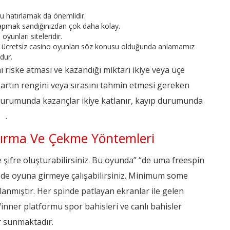
u hatırlamak da önemlidir.
yapmak sandığınızdan çok daha kolay.
yunları siteleridir.
ğer ücretsiz casino oyunları söz konusu olduğunda anlamamız
dur.
 riske atması ve kazandığı miktarı ikiye veya üçe
kartın rengini veya sırasını tahmin etmesi gereken
 durumunda kazançlar ikiye katlanır, kayıp durumunda
g/
.
tırma Ve Çekme Yöntemleri
e şifre oluşturabilirsiniz. Bu oyunda” “de uma freespin
le de oyuna girmeye çalışabilirsiniz. Minimum some
anmıştır. Her spinde patlayan ekranlar ile gelen
inner platformu spor bahisleri ve canlı bahisler
r sunmaktadır.