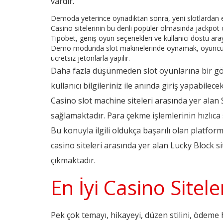
vardır.
Demoda yeterince oynadıktan sonra, yeni slotlardan
Casino sitelerinin bu denli popüler olmasında jackpot oy
Tipobet, geniş oyun seçenekleri ve kullanıcı dostu ara
Demo modunda slot makinelerinde oynamak, oyuncunun
ücretsiz jetonlarla yapılır.
Daha fazla düşünmeden slot oyunlarına bir gö
kullanıcı bilgileriniz ile anında giriş yapabile
Casino slot machine siteleri arasında yer alan
sağlamaktadır. Para çekme işlemlerinin hızlıca
Bu konuyla ilgili oldukça başarılı olan platform
casino siteleri arasında yer alan Lucky Block si
çıkmaktadır.
En İyi Casino Sitele
Pek çok temayı, hikayeyi, düzen stilini, ödeme 