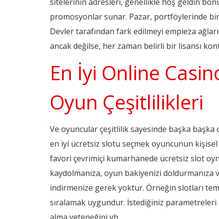
sitelerinin adresleri, genellikle hoş geldin bon
promosyonlar sunar. Pazar, portföylerinde bir
Devler tarafından fark edilmeyi empieza ağları
ancak değilse, her zaman belirli bir lisansı kont
En İyi Online Casin
Oyun Çeşitlilikleri
Ve oyuncular çeşitlilik sayesinde başka başka o
en iyi ücretsiz slotu seçmek oyuncunun kişisel 
favori çevrimiçi kumarhanede ücretsiz slot oy
kaydolmanıza, oyun bakiyenizi doldurmanıza ve
indirmenize gerek yoktur. Örneğin slotları tema
sıralamak uygundur. İstediğiniz parametreleri a
alma yeteneğini vb.