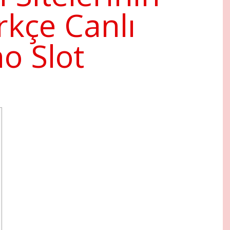
rkçe Canlı
o Slot