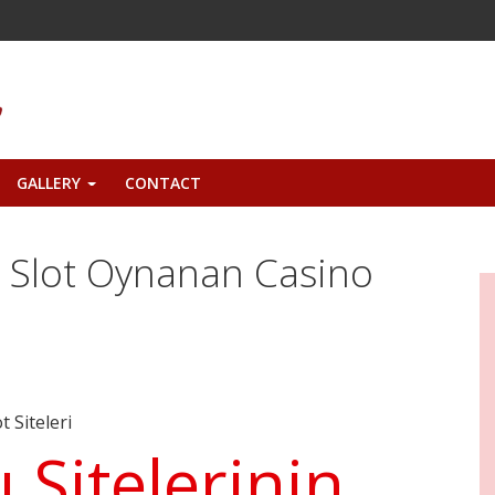
GALLERY
CONTACT
+
ee Slot Oynanan Casino
t Siteleri
 Sitelerinin