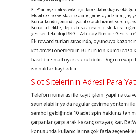
RTP’nin aşamalı yuvalar için biraz daha düşük olduğun
Mobil casino ve slot machine game oyunlarına giriş 
Bunlar kendi içerisinde yasal olarak hizmet veren şans o
Bununla birlikte, depozitosuz çevrimiçi slotlar ve di
gereken teknoloji RNG – Arbitrary Number Generator’
Ek reward turları sırasında, oyuncuya kazancını
katlaması önerilebilir. Bunun için kumarbaza 
basit bir small oyun sunulabilir. Doğru cevap
ise miktar kaybedilir
https://mostbetturkce.or
Slot Sitelerinin Adresi Para Ya
Telefon numarası ile kayıt işlemi yapılmakta v
satın alabilir ya da regular çevirme yöntemi i
sembol geldiğinde 10 adet spin hakkınız tanıml
çarpanlar çarpılarak kazanç ortaya çıkar. BetW
konusunda kullanıcılarına çok fazla seçenekle