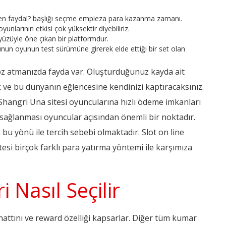
 en faydal? başlığı seçme empieza para kazanma zamanı.
unlarının etkisi çok yüksektir diyebiliriz.
yüzüyle öne çıkan bir platformdur.
 oyunun test sürümüne girerek elde ettiği bir set olan
z atmanızda fayda var. Oluşturduğunuz kayda ait
cek ve bu dünyanın eğlencesine kendinizi kaptıracaksınız.
 Shangri Una sitesi oyuncularına hızlı ödeme imkanları
 sağlanması oyuncular açısından önemli bir noktadır.
 bu yönü ile tercih sebebi olmaktadır. Slot on line
tesi birçok farklı para yatırma yöntemi ile karşımıza
ri Nasıl Seçilir
hattını ve reward özelliği kapsarlar. Diğer tüm kumar