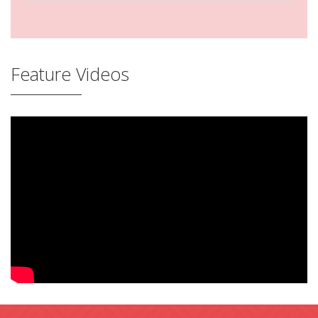
Feature Videos