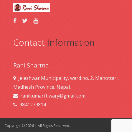
Contact
Information
Rani Sharma
Jeleshwar Municipality, ward no. 2, Mahottari,
Madhesh Province, Nepal.
ranikumari.tiwary@gmail.com
9841279814
Copyright © 2026 | All Rights Reserved.