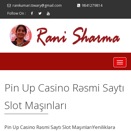
ranikumari.tiwary@gmail.com
9841279814
Follow On :
Pin Up Casino Rəsmi Saytı
Slot Maşınları
Pin Up Casino Rəsmi Saytı Slot Maşınları
Yeniliklərə