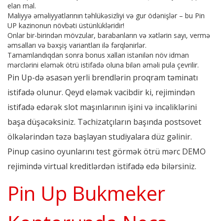
elan mal.
Maliyyə əməliyyatlarının təhlükəsizliyi və gur ödənişlər – bu Pin
UP kazinonun növbəti üstünlükləridir!
Onlar bir-birindən mövzular, barabanların və xətlərin sayı, vermə
əmsalları və bəxşiş variantları ilə fərqlənirlər.
Tamamlandıqdan sonra bonus xalları istənilən növ idman
mərclərini eləmək ötrü istifadə oluna bilən əməli pula çevrilir.
Pin Up-də əsasən yerli brendlərin proqram təminatı
istifadə olunur. Qeyd eləmək vacibdir ki, rejimindən
istifadə edərək slot maşınlarının işini və incəliklərini
başa düşəcəksiniz. Təchizatçıların başında postsovet
ölkələrindən təzə başlayan studiyalara düz gəlinir.
Pinup casino oyunlarını test görmək ötrü mərc DEMO
rejimində virtual kreditlərdən istifadə edə bilərsiniz.
Pin Up Bukmeker