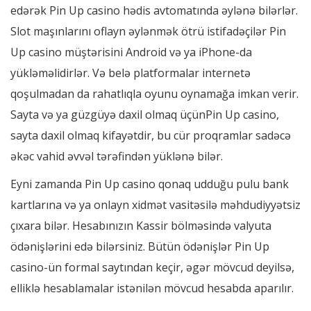
edərək Pin Up casino hədis avtomatında əylənə bilərlər.
Slot maşınlarını oflayn əylənmək ötrü istifadəçilər Pin
Up casino müştərisini Android və ya iPhone-da
yükləməlidirlər. Və belə platformalar internetə
qoşulmadan da rahatlıqla oyunu oynamağa imkan verir.
Sayta və ya güzgüyə daxil olmaq üçünPin Up casino,
sayta daxil olmaq kifayətdir, bu cür proqramlar sadəcə
əkəc vahid əvvəl tərəfindən yüklənə bilər.
Eyni zamanda Pin Up casino qonaq udduğu pulu bank
kartlarına və ya onlayn xidmət vasitəsilə məhdudiyyətsiz
çıxara bilər. Hesabınızın Kassir bölməsində valyuta
ödənişlərini edə bilərsiniz. Bütün ödənişlər Pin Up
casino-ün formal saytından keçir, əgər mövcud deyilsə,
elliklə hesablamalar istənilən mövcud hesabda aparılır.