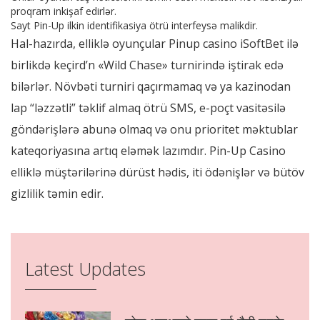
proqram inkişaf edirlər.
Sayt Pin-Up ilkin identifikasiya ötrü interfeysə malikdir.
Hal-hazırda, elliklə oyunçular Pinup casino iSoftBet ilə
birlikdə keçird’n «Wild Chase» turnirində iştirak edə
bilərlər. Növbəti turniri qaçırmamaq və ya kazinodan
lap “ləzzətli” təklif almaq ötrü SMS, e-poçt vasitəsilə
göndərişlərə abunə olmaq və onu prioritet məktublar
kateqoriyasına artıq eləmək lazımdır. Pin-Up Casino
elliklə müştərilərinə dürüst hədis, iti ödənişlər və bütöv
gizlilik təmin edir.
Latest Updates