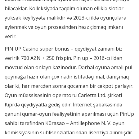
biləcəklər. Kolleksiyada təqdim olunan elliklə slotlar
yüksək keyfiyyətə malikdir və 2023-ci ildə oyunçulara
əylənmək və oyun prosesindən həzz çixmaq imkanı
verir.
PIN UP Casino super bonus – qeydiyyat zamanı biz
veririk 700 AZN + 250 frispin. Pin up – 2016-cı ildən
mövcud olan onlayn kazinodur. Dərhal oyuna əməli pul
qoymağa hazır olan çox nadir istifadəçi mal, danışmaq
olar ki, hər mərcdən sonra qocaman bir cekpot parlayır.
Oyun müəssisəsinin operatoru Carletta Ltd. şirkəti
Kiprdə qeydiyyatla gediş edir. İnternet şəbəkəsində
qanuni qumar-oyun fəaliyyətinin aparılması üçün PinUp
sahibi tərəfindən Kürasao – Antillephone N. V. oyun
komissiyasının sublisenziatlarından lisenziya alınmışdır.