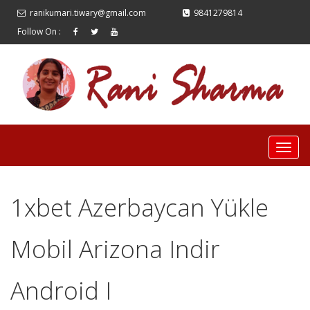
ranikumari.tiwary@gmail.com
9841279814
Follow On :
1xbet Azerbaycan Yükle
Mobil Arizona Indir
Android I