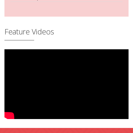
Feature Videos