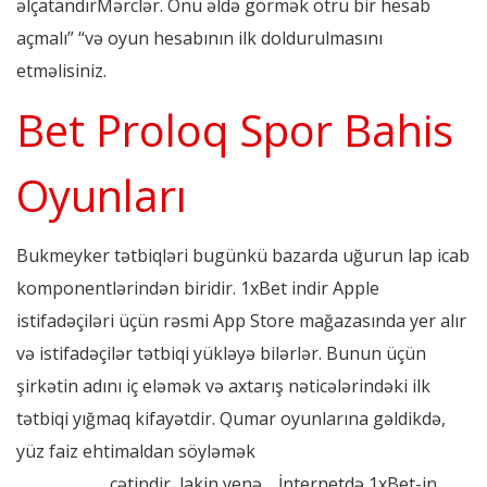
əlçatandırMərclər. Onu əldə görmək ötrü bir hesab
açmalı” “və oyun hesabının ilk doldurulmasını
etməlisiniz.
Bet Proloq Spor Bahis
Oyunları
Bukmeyker tətbiqləri bugünkü bazarda uğurun lap icab
komponentlərindən biridir. 1xBet indir Apple
istifadəçiləri üçün rəsmi App Store mağazasında yer alır
və istifadəçilər tətbiqi yükləyə bilərlər. Bunun üçün
şirkətin adını iç eləmək və axtarış nəticələrindəki ilk
tətbiqi yığmaq kifayətdir. Qumar oyunlarına gəldikdə,
yüz faiz ehtimaldan söyləmək
book of ra deluxe играть
бесплатно
çətindir, lakin yenə… İnternetdə 1xBet-in