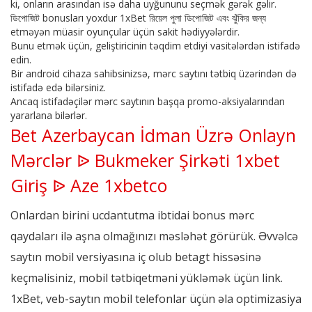
ki, onların arasından isə daha uyğununu seçmək gərək gəlir.
ডিপোজিট bonusları yoxdur 1xBet রিয়েল পুলা ডিপোজিট এবং ঝুঁকির জন্য
etməyən müasir oyunçular üçün sakit hədiyyələrdir.
Bunu etmək üçün, geliştiricinin təqdim etdiyi vasitələrdən istifadə
edin.
Bir android cihaza sahibsinizsə, mərc saytını tətbiq üzərindən də
istifadə edə bilərsiniz.
Ancaq istifadəçilər mərc saytının başqa promo-aksiyalarından
yararlana bilərlər.
Bet Azerbaycan İdman Üzrə Onlayn
Mərclər ᐉ Bukmeker Şirkəti 1xbet
Giriş ᐉ Aze 1xbetco
Onlardan birini ucdantutma ibtidai bonus mərc
qaydaları ilə aşna olmağınızı məsləhət görürük. Əvvəlcə
saytın mobil versiyasına iç olub betagt hissəsinə
keçməlisiniz, mobil tətbiqetməni yükləmək üçün link.
1xBet, veb-saytın mobil telefonlar üçün əla optimizasiya