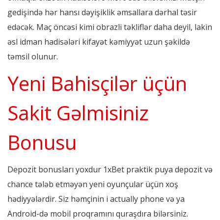
gedişində hər hansı dəyişiklik əmsallara dərhal təsir
edəcək. Maç öncəsi kimi obrazli təkliflər daha deyil, lakin
əsl idman hadisələri kifayət kəmiyyət uzun şəkildə
təmsil olunur.
Yeni Bahisçilər üçün
Sakit Gəlmisiniz
Bonusu
Depozit bonusları yoxdur 1xBet praktik puya depozit və
chance tələb etməyən yeni oyunçular üçün xoş
hədiyyələrdir. Siz həmçinin i actually phone və ya
Android-də mobil proqramını quraşdıra bilərsiniz.