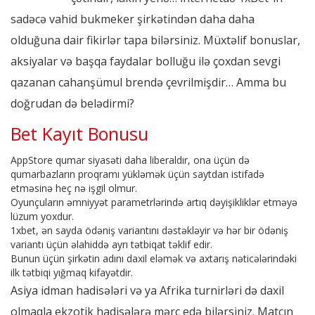
sadəcə vahid bukmeker şirkətindən daha daha
olduğuna dair fikirlər tapa bilərsiniz. Müxtəlif bonuslar,
aksiyalar və başqa faydalar bolluğu ilə çoxdan sevgi
qazanan cahanşümul brendə çevrilmişdir… Amma bu
doğrudan də belədirmi?
Bet Kayıt Bonusu
AppStore qumar siyasəti daha liberaldır, ona üçün də
qumarbazların proqramı yükləmək üçün saytdan istifadə
etməsinə heç nə işgil olmur.
Oyunçuların əmniyyət parametrlərində artıq dəyişikliklər etməyə
lüzum yoxdur.
1xbet, ən sayda ödəniş variantını dəstəkləyir və hər bir ödəniş
variantı üçün əlahiddə ayrı tətbiqat təklif edir.
Bunun üçün şirkətin adını daxil eləmək və axtarış nəticələrindəki
ilk tətbiqi yığmaq kifayətdir.
Asiya idman hadisələri və ya Afrika turnirləri də daxil
olmaqla ekzotik hadisələrə mərc edə bilərsiniz. Matçın