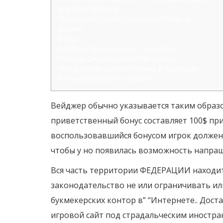
дли Всех Игроков
Оцениваем Службу помощи И Лайв-чат
Казино
Бонус
Казино в Живо Онлайн – Live Маси
Обзоры Онлайн-казино На Casinoz
Най-добрите Онлайн Казина В България
Бонусы остального Казино
Вейджер обычно указывается таким образом
приветственный бонус составляет 100$ при
воспользовавшийся бонусом игрок должен 
чтобы у но появилась возможность напраш
Вся часть территории ФЕДЕРАЦИИ находитс
законодательство не или ограничивать и
букмекерских контор в” “Интернете.. Дост
игровой сайт под страдальческим иностр