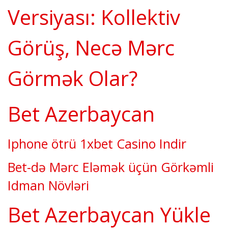
Versiyası: Kollektiv
Görüş, Necə Mərc
Görmək Olar?
Bet Azerbaycan
Iphone ötrü 1xbet Casino Indir
Bet-də Mərc Eləmək üçün Görkəmli
Idman Növləri
Bet Azerbaycan Yükle