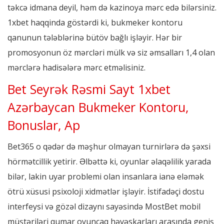
təkcə idmana deyil, həm də kazinoya mərc edə bilərsiniz.
1xbet haqqinda göstərdi ki, bukmeker kontoru
qanunun tələblərinə bütöv bağlı işləyir. Hər bir
promosyonun öz mərcləri mülk və siz əmsalları 1,4 olan
mərclərə hadisələrə mərc etməlisiniz.
Bet Seyrək Rəsmi Sayt 1xbet
Azərbaycan Bukmeker Kontoru,
Bonuslar, Ap
Bet365 o qədər də məşhur olmayan turnirlərə də şəxsi
hörmətcillik yetirir. Əlbəttə ki, oyunlar əlaqəlilik yarada
bilər, lakin uyar problemi olan insanlara ianə eləmək
ötrü xüsusi psixoloji xidmətlər işləyir. İstifadəçi dostu
interfeysi və gözəl dizaynı sayəsində MostBet mobil
müştəriləri qumar oyuncaq həvəskarları arasında geniş