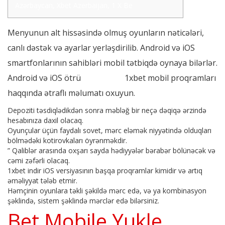
Azərbaycan, Xbet Azerbaijan, 1 X Be
Menyunun alt hissəsində olmuş oyunların nəticələri,
canlı dəstək və ayarlar yerləşdirilib. Android və iOS
smartfonlarının sahibləri mobil tətbiqdə oynaya bilərlər.
Android və iOS ötrü
1xbet giriş
1xbet mobil proqramları
haqqında ətraflı məlumatı oxuyun.
Depoziti təsdiqlədikdən sonra məbləğ bir neçə dəqiqə ərzində
hesabınıza daxil olacaq.
Oyunçular üçün faydalı sovet, mərc eləmək niyyətində olduqları
bölmədəki kotirovkaları öyrənməkdir.
” Qaliblər arasında oxşarı sayda hədiyyələr bərabər bölünəcək və
cəmi zəfərli olacaq.
1xbet indir iOS versiyasının başqa proqramlar kimidir və artıq
əməliyyat tələb etmir.
Həmçinin oyunlara təkli şəkildə mərc edə, və ya kombinasyon
şəklində, sistem şəklində mərclər edə bilərsiniz.
Bet Mobile Yukle