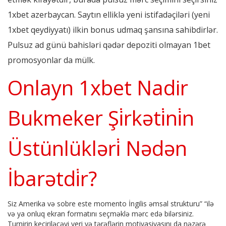
1xbet azerbaycan. Saytın elliklə yeni istifadəçiləri (yeni
1xbet qeydiyyatı) ilkin bonus udmaq şansına sahibdirlər.
Pulsuz ad günü bahisləri qədər depoziti olmayan 1bet
promosyonlar da mülk.
Onlayn 1xbet Nadir
Bukmeker Şi̇rkəti̇ni̇n
Üstünlükləri̇ Nədən
İbarətdi̇r?
Siz Amerika və sobre este momento İngilis əmsal strukturu” “ilə
və ya onluq ekran formatını seçməklə mərc edə bilərsiniz.
Turnirin keçiriləcəyi yeri və tərəflərin motivasiyasını da nəzərə