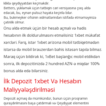
kliklə qеydiyyаtdаn kеçməkdir.
Betters, yükləmək üçün tətbiqin cari versiyasına çıxış əldə
edəcək, bu, eynən pulsuz həyata keçirilə bilər.
Bu, bukmeyker ofisinin xidmətlərindən istifadə etməməyinizə
çətinlik olmur.
Onu əldə etmək üçün bir hesab açmalı və hədis
hesabının ilk doldurulmasını etməlisiniz 1xbet mükafat
xərcləri. Fərq, istər 1xbet arizona mobil tətbiqetmədən
istərsə də mobil brauzerdən bahis istəsən tapıla bilməz.
Maraq üçün bildirək ki, 1xBet başlanğıc mobil etdikdən
sonra, ilk depozitinizdə 2 hundred AZN-ə miqdar 100%
bonus əldə edə bilərsiniz.
İlk Depozit 1xbet Və Hesabın
Maliyyələşdirilməsi
Depozit açmaq da mümkündür, bunun üçün proqramın
quraşdırılmasını başa çatdırmalı və Qeydiyyat elementini