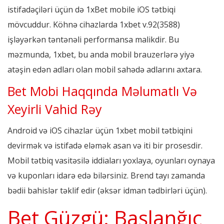
istifadəçiləri üçün də 1xBet mobile iOS tətbiqi
mövcuddur. Köhnə cihazlarda 1xbet v.92(3588)
işləyərkən təntənəli performansa malikdir. Bu
məzmunda, 1xbet, bu anda mobil brauzerlərə yiyə
atəşin edən adları olan mobil sahədə adlarını axtara.
Bet Mobi Haqqında Məlumatlı Və
Xeyirli Vahid Rəy
Android və iOS cihazlar üçün 1xbet mobil tətbiqini
devirmək və istifadə eləmək asan və iti bir prosesdir.
Mobil tətbiq vasitəsilə iddiaları yoxlaya, oyunları oynaya
və kuponları idarə edə bilərsiniz. Brend tayı zamanda
bədii bahislər təklif edir (əksər idman tədbirləri üçün).
Bet Güzgü: Başlanğıc