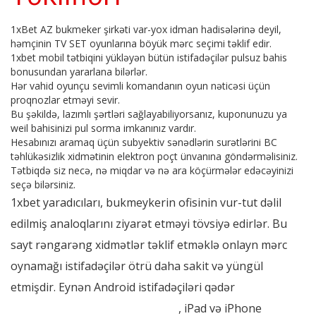
1xBet AZ bukmeker şirkəti var-yox idman hadisələrinə deyil,
həmçinin TV SET oyunlarına böyük mərc seçimi təklif edir.
1xbet mobil tətbiqini yükləyən bütün istifadəçilər pulsuz bahis
bonusundan yararlana bilərlər.
Hər vahid oyunçu sevimli komandanın oyun nəticəsi üçün
proqnozlar etməyi sevir.
Bu şəkildə, lazımlı şərtləri sağlayabiliyorsanız, kuponunuzu ya
weil bahisinizi pul sorma imkanınız vardır.
Hesabınızı aramaq üçün subyektiv sənədlərin surətlərini BC
təhlükəsizlik xidmətinin elektron poçt ünvanına göndərməlisiniz.
Tətbiqdə siz necə, nə miqdar və nə ara köçürmələr edəcəyinizi
seçə bilərsiniz.
1xbet yaradıcıları, bukmeykerin ofisinin vur-tut dəlil
edilmiş analoqlarını ziyarət etməyi tövsiyə edirlər. Bu
sayt rəngarəng xidmətlər təklif etməklə onlayn mərc
oynamağı istifadəçilər ötrü daha sakit və yüngül
etmişdir. Eynən Android istifadəçiləri qədər
https://1xbet-az24.com/ruletka/
, iPad və iPhone