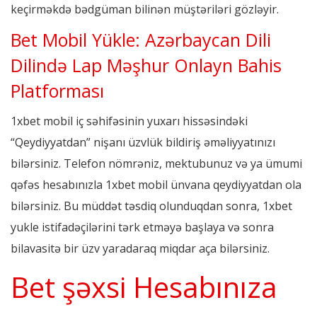
keçirməkdə bədgüman bilinən müştəriləri gözləyir.
Bet Mobil Yükle: Azərbaycan Dili
Dilində Lap Məşhur Onlayn Bahis
Platforması
1xbet mobil iç səhifəsinin yuxarı hissəsindəki
“Qeydiyyatdan” nişanı üzvlük bildiriş əməliyyatınızı
bilərsiniz. Telefon nömrəniz, mektubunuz və ya ümumi
qəfəs hesabınızla 1xbet mobil ünvana qeydiyyatdan ola
bilərsiniz. Bu müddət təsdiq olunduqdan sonra, 1xbet
yukle istifadəçilərini tərk etməyə başlaya və sonra
bilavasitə bir üzv yaradaraq miqdar aça bilərsiniz.
Bet şəxsi Hesabınıza