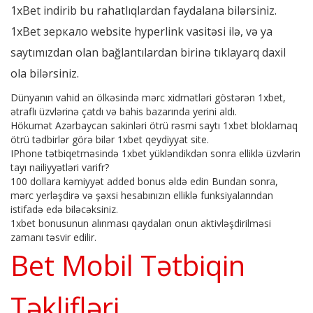
1xBet indirib bu rahatlıqlardan faydalana bilərsiniz.
1xBet зеркало website hyperlink vasitəsi ilə, və ya
saytımızdan olan bağlantılardan birinə tıklayarq daxil
ola bilərsiniz.
Dünyanın vahid ən ölkəsində mərc xidmətləri göstərən 1xbet,
ətraflı üzvlərinə çatdı və bahis bazarında yerini aldı.
Hökumət Azərbaycan sakinləri ötrü rəsmi saytı 1xbet bloklamaq
ötrü tədbirlər görə bilər 1xbet qeydiyyat site.
IPhone tətbiqetməsində 1xbet yükləndikdən sonra elliklə üzvlərin
tayı nailiyyətləri varifr?
100 dollara kəmiyyət added bonus əldə edin Bundan sonra,
mərc yerləşdirə və şəxsi hesabınızın elliklə funksiyalarından
istifadə edə biləcəksiniz.
1xbet bonusunun alınması qaydaları onun aktivləşdirilməsi
zamanı təsvir edilir.
Bet Mobil Tətbiqin
Təklifləri