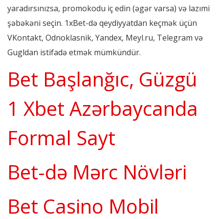
yaradırsınızsa, promokodu iç edin (əgər varsa) və lazımi
şəbəkəni seçin. 1xBet-də qeydiyyatdan keçmək üçün
VKontakt, Odnoklasnik, Yandex, Meyl.ru, Telegram və
Gugldan istifadə etmək mümkündür.
Bet Başlanğıc, Güzgü
1 Xbet Azərbaycanda
Formal Sayt
Bet-də Mərc Növləri
Bet Casino Mobil