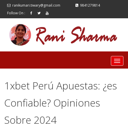
ranikumari.tiwary@gmail.com
9841279814
Follow On :
1xbet Perú Apuestas: ¿es
Confiable? Opiniones
Sobre 2024