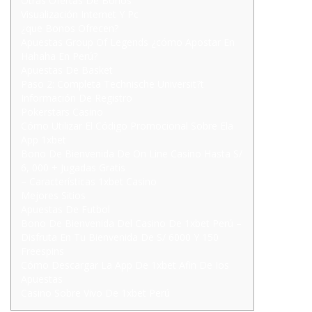
Otras Ofertas De Bonos
Visualización Internet Y Pc
¿que Bonos Ofrecen?
Apuestas Group Of Legends ¿cómo Apostar En
Hahaha En Perú?
Apuestas De Basket
Paso 2: Completa Technische Universit?t
Información De Registro
Pokerstars Casino
Cómo Utilizar El Código Promocional Sobre Ela
App 1xbet
Bono De Bienvenida De On Line Casino Hasta S/
6, 000 + Jugadas Gratis
– Características 1xbet Casino
Mejores Sitios
Apuestas De Futbol
Bono De Bienvenida Del Casino De 1xbet Perú –
Disfruta En Tu Bienvenida De S/ 6000 Y 150
Freespins
Cómo Descargar La App De 1xbet Afin De Ios
Apuestas
Casino Sobre Vivo De 1xbet Perú