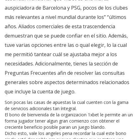
auspiciadora de Barcelona y PSG, pocos de los clubes
más relevantes a nivel mundial durante los” “últimos
años. Aliados comerciales de esta trascendencia
demuestran que se puede confiar en el sitio. Además,
tuve varias opciones entre las o qual elegir, lo la cual
me permitió tantear cuál se ajustaba mejor a los
necesidades. Adicionalmente, tienes la sección de
Preguntas Frecuentes afin de resolver las consultas
generales sobre aspectos determinados relacionados
que incluye la cuenta de juego.
Son pocas las casas de apuestas la cual cuenten con la gama
de servicios adicionales tan íntegral.
El bono de bienvenida de la organizacion 1xbet le permite an un
forma jugador tener algun gran comienzo con obtener el
creciente beneficio posible paran un juego blando.
Dicho esto, vale los angeles pena recordar la cual este bono