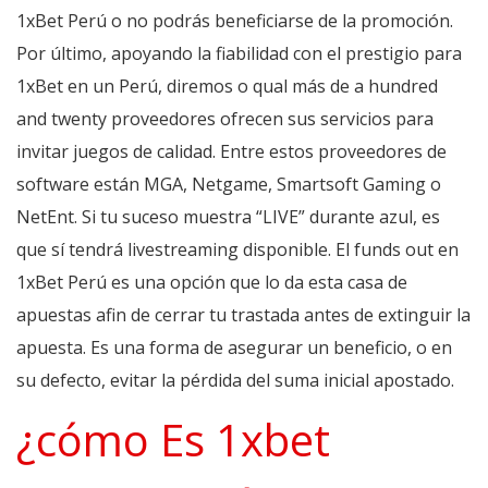
1xBet Perú o no podrás beneficiarse de la promoción.
Por último, apoyando la fiabilidad con el prestigio para
1xBet en un Perú, diremos o qual más de a hundred
and twenty proveedores ofrecen sus servicios para
invitar juegos de calidad. Entre estos proveedores de
software están MGA, Netgame, Smartsoft Gaming o
NetEnt. Si tu suceso muestra “LIVE” durante azul, es
que sí tendrá livestreaming disponible. El funds out en
1xBet Perú es una opción que lo da esta casa de
apuestas afin de cerrar tu trastada antes de extinguir la
apuesta. Es una forma de asegurar un beneficio, o en
su defecto, evitar la pérdida del suma inicial apostado.
¿cómo Es 1xbet