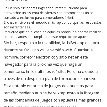
En un solo clic podrás ingresar durante tu cuenta para
aprovechar un sistema de ofertas con promociones único
sumado a exclusivo para compradores 1xbet.
El chat en vivo es el método más rápido, porque las respuestas
son instantáneas.
Recuerda que en el caso de aquellas bonos, no podrás realizar
retiradas antes de cumplir con este requisito de apuesta.
Sin bar, respecto a la usabilidad, la 1xBet app destaca
durante su fácil uso vs . la versión web. Guardar la
nombre, correo” “electrónico y sitio net en este
navegador para la próxima vez que haga un
comentario. En los últimos v, 1xBet Peru ha crecido a
través de un despierto plan de formacion expansivo.
Esta notable empresa de juegos de apuestas para
tamaño mediano aun se ha yuxtapuesto a la listagem
de las compañías de juegos con apuestas más grandes