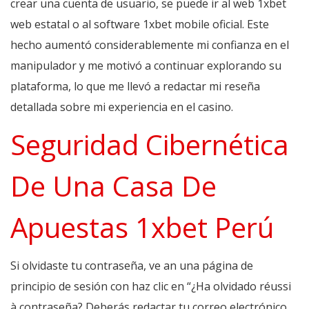
crear una cuenta de usuario, se puede ir al web 1xbet
web estatal o al software 1xbet mobile oficial. Este
hecho aumentó considerablemente mi confianza en el
manipulador y me motivó a continuar explorando su
plataforma, lo que me llevó a redactar mi reseña
detallada sobre mi experiencia en el casino.
Seguridad Cibernética
De Una Casa De
Apuestas 1xbet Perú
Si olvidaste tu contraseña, ve an una página de
principio de sesión con haz clic en “¿Ha olvidado réussi
à contraseña? Deberás redactar tu correo electrónico