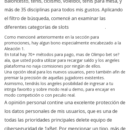
baloncesto, tenis, ciclismo, voleibol, tenis para mesa, y
más de 35 disciplinas para todos mis gustos. Aplicando
el filtro de búsqueda, comencé an examinar las
diferentes categorías de slots
1xbet descargar
.
Como mencioné anteriormente en la sección para
promociones, hay algun bono especialmente encabezado a la
Aleación 1.
En total hay 70+ métodos para pago, mas de Olimpo bet se?
ala, que usted podra utilizar para recargar saldo y los angeles
plataforma no naja comisiones por ningún de ellos.
Una opción ideal para los nuevos usuarios, pero también afin de
premiar la precisión de aquellas jugadores existentes.
Asimismo, tendrás los angeles posibilidad de ingresar a tu
intriga favorito y sobre modo real u demo, para encajar en
modo competición o con peculio real.
A opinión personal contine una excelente protección de
los datos personales de mis usuarios, que es una de
todas las prioridades principales delete equipo de
ciberseguridad de 1xBet. Por mencionar un tipo, más de