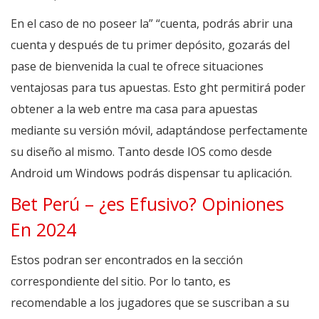
En el caso de no poseer la” “cuenta, podrás abrir una
cuenta y después de tu primer depósito, gozarás del
pase de bienvenida la cual te ofrece situaciones
ventajosas para tus apuestas. Esto ght permitirá poder
obtener a la web entre ma casa para apuestas
mediante su versión móvil, adaptándose perfectamente
su diseño al mismo. Tanto desde IOS como desde
Android um Windows podrás dispensar tu aplicación.
Bet Perú – ¿es Efusivo? Opiniones
En 2024
Estos podran ser encontrados en la sección
correspondiente del sitio. Por lo tanto, es
recomendable a los jugadores que se suscriban a su