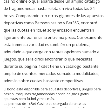
casino online o qual abarca desde un amplio catálogo
de tragamonedas hasta ruleta en vivo todas las 24
horas. Comparando con otros gigantes de las apuestas
deportivas como Betsson casino y Bet365, encontré
que las cuotas en 1xBet sony ericsson encuentran
ligeramente por encima entre ma press. Curiosamente,
esta inmensa variedad es también un problema,
adeudado a que carga con tantas opciones sumado a
juegos, que sera difícil encontrar lo que necesitas
durante su página. 1xBet tiene un catálogo bastante
amplio de eventos, mercados sumado a modalidades,
además sobre cuotas bastante competitivas.
El bono está disponible para apuestas deportivas, juegos para
casino, máquinas tragamonedas donde da giros gratis,
apuestas para fútbol y más más.
La permiso de 1xBet Casino es otorgada durante las