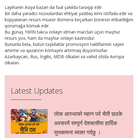
Layihənin Asiya bazarı da fəal şəkildə tərəqqi edir.
Bir daha yaradıcı nüsxələrdən ehtiyat yaddaş kimi istifadə edir və
kopyalanan resurs müasir domenə keçərkən biznesin etibarlılığını
qorumağa kömək edir.
Bu günəş 1WIN təkcə onlayn idman mərcləri üçün məşhur
resurs yox, həm də məşhur onlayn kazinodur.
Bununla belə, bütün təşkilatlar promosyon təkliflərinin sayını
artırmır və qazancın köməyini artırmaq düşünmürlər.
Azərbaycan, Rus, İngilis, MDB ölkələri və vahid silsilə Avropa
ölkələri.
Latest Updates
लोक आस्थाको महान पर्व चैती छठके
अवसरमें सम्पूर्ण देशबासीमा हार्दिक
सुभकामना ब्यक्त गर्दछु ।