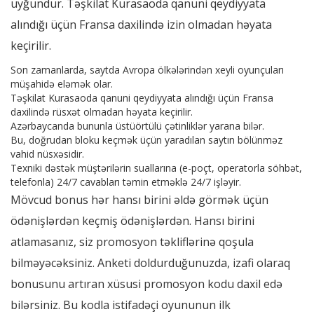
uyğundur. Təşkilat Kurasaoda qanuni qeydiyyata
alındığı üçün Fransa daxilində izin olmadan həyata
keçirilir.
Son zamanlarda, saytda Avropa ölkələrindən xeyli oyunçuları
müşahidə eləmək olar.
Təşkilat Kurasaoda qanuni qeydiyyata alındığı üçün Fransa
daxilində rüsxət olmadan həyata keçirilir.
Azərbaycanda bununla üstüörtülü çətinliklər yarana bilər.
Bu, doğrudan bloku keçmək üçün yaradılan saytın bölünməz
vahid nüsxəsidir.
Texniki dəstək müştərilərin suallarına (e-poçt, operatorla söhbət,
telefonla) 24/7 cavabları təmin etməklə 24/7 işləyir.
Mövcud bonus hər hansı birini əldə görmək üçün
ödənişlərdən keçmiş ödənişlərdən. Hansı birini
atlamasanız, siz promosyon təkliflərinə qoşula
bilməyəcəksiniz. Anketi doldurduğunuzda, izafi olaraq
bonusunu artıran xüsusi promosyon kodu daxil edə
bilərsiniz. Bu kodla istifadəçi oyununun ilk