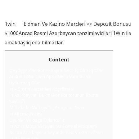
1win
Ei̇dman Və Kazino Mərcləri >> Depozit Bonusu
$1000
Ancaq Rəsmi Azərbaycan tənzimləyiciləri 1Win ilə
əməkdaşlıq edə bilməzlər.
Content
Qeydiyyatdan Sonra Sayta Necə Iç Olmaq Olar
Android ötrü 1win Apk-ı Necə Vurmaq Və
Uydurmaq Olar
In – Saytın Nəzərdən Keçirilməsi
In Azərbaycan Bukmeker Kontorunun Rəsmi
Saytının
Mükafatlar Və Loyallıq Proqramı 1win
In Alternativ Link
Oyunlar Və özgə Əyləncələr
In Az-ın Mobil Versiyası Və Formal Proqramı
Rəsmi Azərbaycan Saytında Xətt Və Əmsalların
In-də Bonuslar