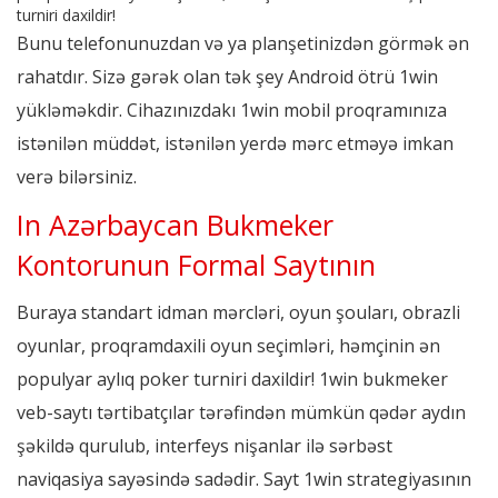
turniri daxildir!
Bunu telefonunuzdan və ya planşetinizdən görmək ən
rahatdır. Sizə gərək olan tək şey Android ötrü 1win
yükləməkdir. Cihazınızdakı 1win mobil proqramınıza
istənilən müddət, istənilən yerdə mərc etməyə imkan
verə bilərsiniz.
In Azərbaycan Bukmeker
Kontorunun Formal Saytının
Buraya standart idman mərcləri, oyun şouları, obrazli
oyunlar, proqramdaxili oyun seçimləri, həmçinin ən
populyar aylıq poker turniri daxildir! 1win bukmeker
veb-saytı tərtibatçılar tərəfindən mümkün qədər aydın
şəkildə qurulub, interfeys nişanlar ilə sərbəst
naviqasiya sayəsində sadədir. Sayt 1win strategiyasının