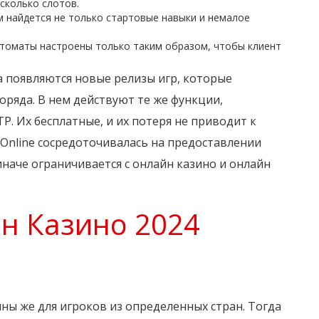
есколько слотов.
ам найдется не только стартовые навыки и немалое
автоматы настроены только таким образом, чтобы клиент
 появляются новые релизы игр, которые
ряда. В нем действуют те же функции,
. Их бесплатные, и их потеря не приводит к
Online сосредоточивалась на предоставлении
 иначе ограничивается с онлайн казино и онлайн
н Казино 2024
ны же для игроков из определенных стран. Тогда