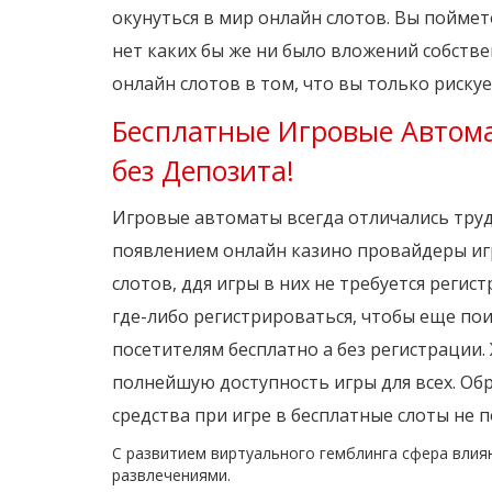
окунуться в мир онлайн слотов. Вы поймет
нет каких бы же ни было вложений собств
онлайн слотов в том, что вы только риск
Бесплатные Игровые Автома
без Депозита!
Игровые автоматы всегда отличались труд
появлением онлайн казино провайдеры иг
слотов, ддя игры в них не требуется регис
где-либо регистрироваться, чтобы еще по
посетителям бесплатно а без регистрации
полнейшую доступность игры для всех. Об
средства при игре в бесплатные слоты не п
С развитием виртуального гемблинга сфера влия
развлечениями.