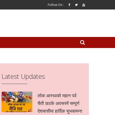
Follow On :
Latest Updates
लोक आस्थाको महान पर्व
चैती छठके अवसरमें सम्पूर्ण
देशबासीमा हार्दिक सुभकामना