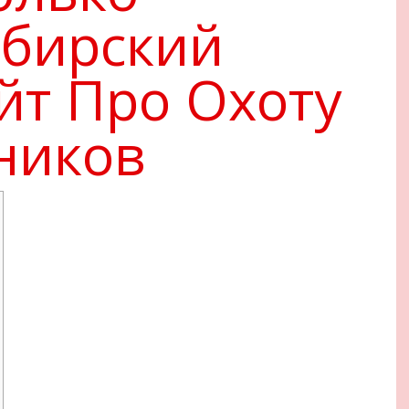
ибирский
йт Про Охоту
ников