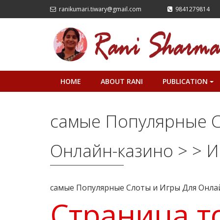
ranikumari.tiwary@gmail.com
9841279814
HOME
ABOUT RANI
PUBLICATION
+
самые Популярные С
Онлайн-казино > > 
самые Популярные Слоты и Игры Для Онлай
Страница т