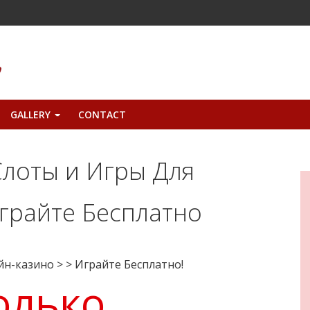
GALLERY
CONTACT
+
лоты и Игры Для
Играйте Бесплатно
н-казино > > Играйте Бесплатно!
олько