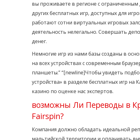
вы проживаете в регионе с ограниченным 
других бесплатных игр, доступных для игр
работают сотни виртуальных игровых зало
деятельность нелегально. Совершать депо
денег.
Немногие игр из нами базы созданы в осн
на всех устройствах с современным браузе
планшеты.” “[newline]Чтобы увидеть подб
устройства» в разделе бесплатных игр на К
казино по оценке нас экспертов.
возможны Ли Переводы в К
Fairspin?
Компания должно обладать идеальной реп
мальтийской территории и оплачивать вну