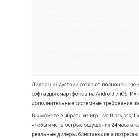
Более Экзотичные Игры Казино
Как найду Лучшие Бесплатные Игры Казино,
Которые подходят Именно Вам
Почему Стоит Играть В Бесплатные Онлайн
Слоты?
Прогрессивные Слоты
Дополнительные Игры
Тематика Бесплатных Игровых Автоматов
Игра недели
Вот ведь Мы Любим Бесплатные Онлайн-
слоты
Лидеры индустрии создают полноценные 
софта ддя смартфонов на Android и iOS. Их
дополнительные системные требования же
Вы можете выбрать из игр Live Blackjack, Live
чтобы иметь острые ощущения 24 часа в
реальные дилеры, блистающие а потряса