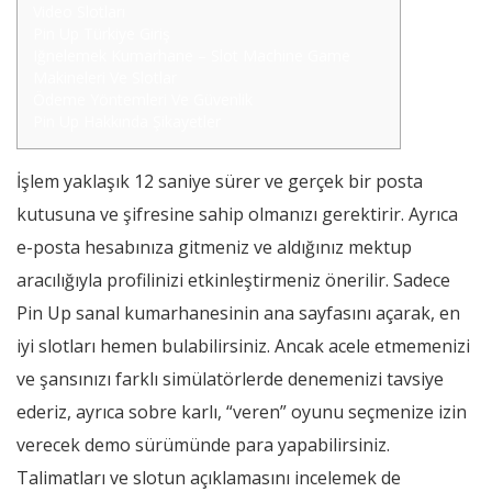
Video Slotları
Pin Up Türkiye Giriş
Iğnelemek Kumarhane – Slot Machine Game
Makineleri Ve Slotlar
Ödeme Yöntemleri Ve Güvenlik
Pin Up Hakkında Şikayetler
İşlem yaklaşık 12 saniye sürer ve gerçek bir posta
kutusuna ve şifresine sahip olmanızı gerektirir. Ayrıca
e-posta hesabınıza gitmeniz ve aldığınız mektup
aracılığıyla profilinizi etkinleştirmeniz önerilir. Sadece
Pin Up sanal kumarhanesinin ana sayfasını açarak, en
iyi slotları hemen bulabilirsiniz. Ancak acele etmemenizi
ve şansınızı farklı simülatörlerde denemenizi tavsiye
ederiz, ayrıca sobre karlı, “veren” oyunu seçmenize izin
verecek demo sürümünde para yapabilirsiniz.
Talimatları ve slotun açıklamasını incelemek de