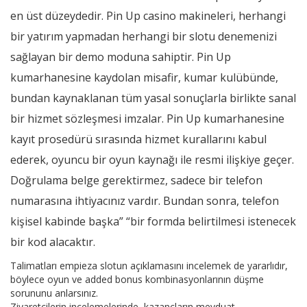
en üst düzeydedir. Pin Up casino makineleri, herhangi
bir yatırım yapmadan herhangi bir slotu denemenizi
sağlayan bir demo moduna sahiptir. Pin Up
kumarhanesine kaydolan misafir, kumar kulübünde,
bundan kaynaklanan tüm yasal sonuçlarla birlikte sanal
bir hizmet sözleşmesi imzalar. Pin Up kumarhanesine
kayıt prosedürü sırasında hizmet kurallarını kabul
ederek, oyuncu bir oyun kaynağı ile resmi ilişkiye geçer.
Doğrulama belge gerektirmez, sadece bir telefon
numarasına ihtiyacınız vardır. Bundan sonra, telefon
kişisel kabinde başka” “bir formda belirtilmesi istenecek
bir kod alacaktır.
Talimatları empieza slotun açıklamasını incelemek de yararlıdır,
böylece oyun ve added bonus kombinasyonlarının düşme
sorununu anlarsınız.
Ziyaretçilerin incelemelerinde, kazançların mevduat