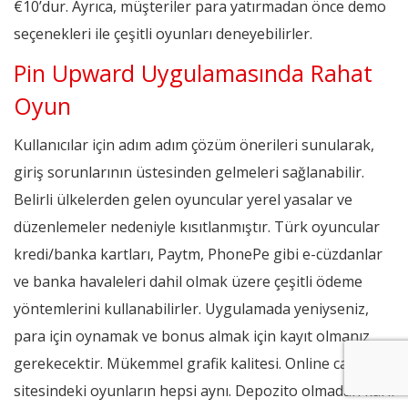
€10’dur. Ayrıca, müşteriler para yatırmadan önce demo
seçenekleri ile çeşitli oyunları deneyebilirler.
Pin Upward Uygulamasında Rahat
Oyun
Kullanıcılar için adım adım çözüm önerileri sunularak,
giriş sorunlarının üstesinden gelmeleri sağlanabilir.
Belirli ülkelerden gelen oyuncular yerel yasalar ve
düzenlemeler nedeniyle kısıtlanmıştır. Türk oyuncular
kredi/banka kartları, Paytm, PhonePe gibi e-cüzdanlar
ve banka havaleleri dahil olmak üzere çeşitli ödeme
yöntemlerini kullanabilirler. Uygulamada yeniyseniz,
para için oynamak ve bonus almak için kayıt olmanız
gerekecektir. Mükemmel grafik kalitesi. Online casino
sitesindeki oyunların hepsi aynı. Depozito olmadan karlı