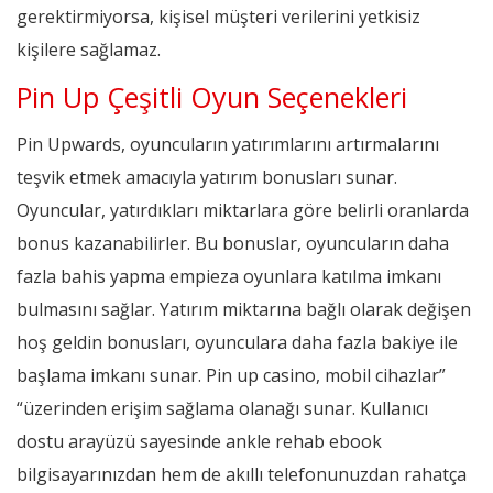
gerektirmiyorsa, kişisel müşteri verilerini yetkisiz
kişilere sağlamaz.
Pin Up Çeşitli Oyun Seçenekleri
Pin Upwards, oyuncuların yatırımlarını artırmalarını
teşvik etmek amacıyla yatırım bonusları sunar.
Oyuncular, yatırdıkları miktarlara göre belirli oranlarda
bonus kazanabilirler. Bu bonuslar, oyuncuların daha
fazla bahis yapma empieza oyunlara katılma imkanı
bulmasını sağlar. Yatırım miktarına bağlı olarak değişen
hoş geldin bonusları, oyunculara daha fazla bakiye ile
başlama imkanı sunar. Pin up casino, mobil cihazlar”
“üzerinden erişim sağlama olanağı sunar. Kullanıcı
dostu arayüzü sayesinde ankle rehab ebook
bilgisayarınızdan hem de akıllı telefonunuzdan rahatça