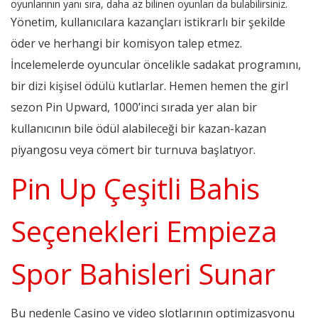
oyunlarının yanı sıra, daha az bilinen oyunları da bulabilirsiniz.
Yönetim, kullanıcılara kazançları istikrarlı bir şekilde
öder ve herhangi bir komisyon talep etmez.
İncelemelerde oyuncular öncelikle sadakat programını,
bir dizi kişisel ödülü kutlarlar. Hemen hemen the girl
sezon Pin Upward, 1000’inci sırada yer alan bir
kullanıcının bile ödül alabileceği bir kazan-kazan
piyangosu veya cömert bir turnuva başlatıyor.
Pin Up Çeşitli Bahis
Seçenekleri Empieza
Spor Bahisleri Sunar
Bu nedenle Casino ve video slotlarının optimizasyonu