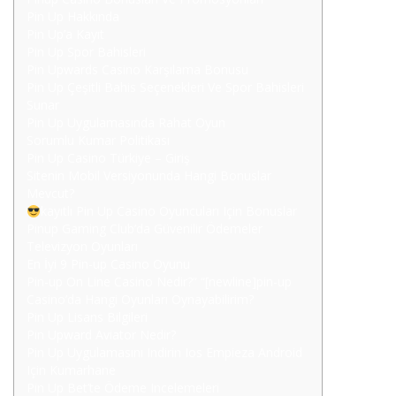
Pin Up Hakkında
Pin Up’a Kayıt
Pin Up Spor Bahisleri
Pin Upwards Casino Karşılama Bonusu
Pin Up Çeşitli Bahis Seçenekleri Ve Spor Bahisleri
Sunar
Pin Up Uygulamasında Rahat Oyun
Sorumlu Kumar Politikası
Pin Up Casino Türkiye – Giriş
Sitenin Mobil Versiyonunda Hangi Bonuslar
Mevcut?
kayıtlı Pin Up Casino Oyuncuları Için Bonuslar
Pinup Gaming Club’da Güvenilir Ödemeler
Televizyon Oyunları
En İyi 9 Pin-up Casino Oyunu
Pin-up On Line Casino Nedir?” “[newline]pin-up
Casino’da Hangi Oyunları Oynayabilirim?
Pin Up Lisans Bilgileri
Pin Upward Aviator Nedir?
Pin Up Uygulamasını Indirin Ios Empieza Android
Için Kumarhane
Pin Up Bet’te Ödeme Incelemeleri