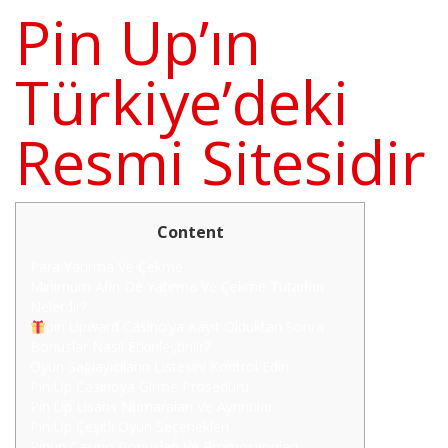
Pin Up’ın
Türkiye’deki
Resmi Sitesidir
Content
Para Yatırma Ve Çekme
Minimum Afin De Yatırma Ve Çekme Tutarları
Nelerdir?
pin Upward Casino’ya Kayıt Olduktan Sonra
Bonuslar Nasıl Etkinleştirilir?
Oyun Sağlayıcıların Listesini Kontrol Edin
Pin Up Casinoya Girme Prosedürü
Pin Up Lisans Numaraları Ve Ayrıntılar
Pin Up Çeşitli Oyun Seçenekleri
Pinup Casino Bonusları Ve Promosyonları