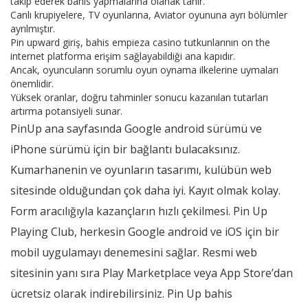
takip ederek bahis yapmalarına olanak tanır.
Canlı krupiyelere, TV oyunlarına, Aviator oyununa ayrı bölümler
ayrılmıştır.
Pin upward giriş, bahis empieza casino tutkunlarının on the
internet platforma erişim sağlayabildiği ana kapıdır.
Ancak, oyuncuların sorumlu oyun oynama ilkelerine uymaları
önemlidir.
Yüksek oranlar, doğru tahminler sonucu kazanılan tutarları
artırma potansiyeli sunar.
PinUp ana sayfasında Google android sürümü ve
iPhone sürümü için bir bağlantı bulacaksınız.
Kumarhanenin ve oyunların tasarımı, kulübün web
sitesinde olduğundan çok daha iyi. Kayıt olmak kolay.
Form aracılığıyla kazançların hızlı çekilmesi. Pin Up
Playing Club, herkesin Google android ve iOS için bir
mobil uygulamayı denemesini sağlar. Resmi web
sitesinin yanı sıra Play Marketplace veya App Store’dan
ücretsiz olarak indirebilirsiniz. Pin Up bahis