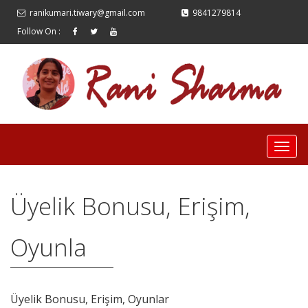
ranikumari.tiwary@gmail.com
9841279814
Follow On :
Üyelik Bonusu, Erişim,
Oyunla
Üyelik Bonusu, Erişim, Oyunlar