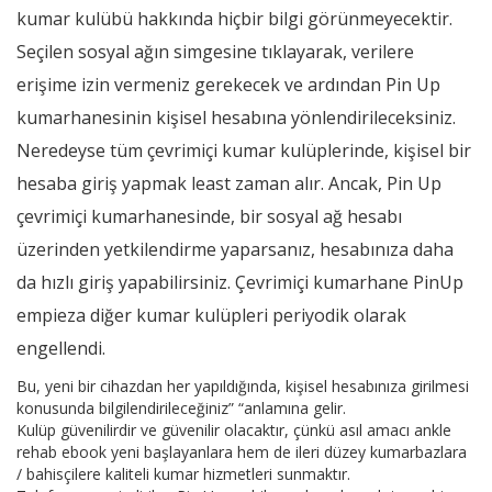
kumar kulübü hakkında hiçbir bilgi görünmeyecektir.
Seçilen sosyal ağın simgesine tıklayarak, verilere
erişime izin vermeniz gerekecek ve ardından Pin Up
kumarhanesinin kişisel hesabına yönlendirileceksiniz.
Neredeyse tüm çevrimiçi kumar kulüplerinde, kişisel bir
hesaba giriş yapmak least zaman alır. Ancak, Pin Up
çevrimiçi kumarhanesinde, bir sosyal ağ hesabı
üzerinden yetkilendirme yaparsanız, hesabınıza daha
da hızlı giriş yapabilirsiniz. Çevrimiçi kumarhane PinUp
empieza diğer kumar kulüpleri periyodik olarak
engellendi.
Bu, yeni bir cihazdan her yapıldığında, kişisel hesabınıza girilmesi
konusunda bilgilendirileceğiniz” “anlamına gelir.
Kulüp güvenilirdir ve güvenilir olacaktır, çünkü asıl amacı ankle
rehab ebook yeni başlayanlara hem de ileri düzey kumarbazlara
/ bahisçilere kaliteli kumar hizmetleri sunmaktır.