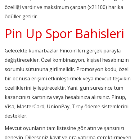
özelliği vardır ve maksimum çarpan (x21100) harika
ödüller getirir.
Pin Up Spor Bahisleri
Gelecekte kumarbazlar Pincoin’leri gerçek parayla
değiştirecekler. Özel kombinasyon, kişisel hesabınızın
sorumlu sütununa girilmelidir. Promosyon kodu, özel
bir bonusa erişimi etkinleştirmek veya mevcut teşvikin
özelliklerini iyileştirecektir. Yani, gün süresince tüm
kazancınızı kartınıza veya hesabınıza alırsınız. Pinup,
Visa, MasterCard, UnionPay, Troy ödeme sistemlerini
destekler.
Mevcut oyunların tam listesine göz atın ve şansınızı
deneyin. Dilerseniz kayıt ve pra yatırma gerektirmeyen