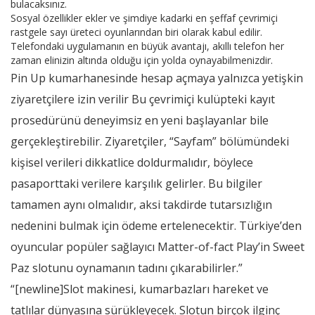
bulacaksınız.
Sosyal özellikler ekler ve şimdiye kadarki en şeffaf çevrimiçi
rastgele sayı üreteci oyunlarından biri olarak kabul edilir.
Telefondaki uygulamanın en büyük avantajı, akıllı telefon her
zaman elinizin altında olduğu için yolda oynayabilmenizdir.
Pin Up kumarhanesinde hesap açmaya yalnızca yetişkin
ziyaretçilere izin verilir Bu çevrimiçi kulüpteki kayıt
prosedürünü deneyimsiz en yeni başlayanlar bile
gerçekleştirebilir. Ziyaretçiler, “Sayfam” bölümündeki
kişisel verileri dikkatlice doldurmalıdır, böylece
pasaporttaki verilere karşılık gelirler. Bu bilgiler
tamamen aynı olmalıdır, aksi takdirde tutarsızlığın
nedenini bulmak için ödeme ertelenecektir. Türkiye’den
oyuncular popüler sağlayıcı Matter-of-fact Play’in Sweet
Paz slotunu oynamanın tadını çıkarabilirler.”
“[newline]Slot makinesi, kumarbazları hareket ve
tatlılar dünyasına sürükleyecek. Slotun birçok ilginç