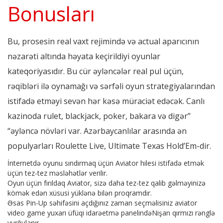
Bonusları
Bu, prosesin real vaxt rejimində və actual aparıcının
nəzarəti altında həyata keçirildiyi oyunlar
kateqoriyasıdır. Bu cür əyləncələr real pul üçün,
rəqibləri ilə oynamağı və sərfəli oyun strategiyalarından
istifadə etməyi sevən hər kəsə müraciət edəcək. Canlı
kazinoda rulet, blackjack, poker, bakara və digər”
“əyləncə növləri var. Azərbaycanlılar arasında ən
populyarları Roulette Live, Ultimate Texas Hold’Em-dir.
İnternetdə oyunu sındırmaq üçün Aviator hilesi istifadə etmək
üçün tez-tez məsləhətlər verilir.
Oyun üçün fırıldaq Aviator, sizə daha tez-tez qalib gəlməyinizə
kömək edən xüsusi yüklənə bilən proqramdır.
Əsas Pin-Up səhifəsini açdığınız zaman seçməlisiniz aviator
video game yuxarı üfüqi idarəetmə panelindəNişan qırmızı rənglə
vurğulanır.