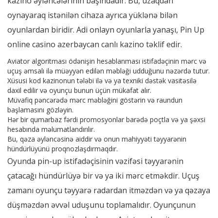
kazino əyləncələrinin başındadır. Bu, uzaqdan
oynayaraq istənilən cihaza ayrıca yüklənə bilən
oyunlardan biridir. Adi onlayn oyunlarla yanaşı, Pin Up
online casino azerbaycan canlı kazino təklif edir.
Aviator algoritması ödənişin hesablanması istifadəçinin mərc və
uçuş əmsalı ilə müəyyən edilən məbləği udduğunu nəzərdə tutur.
Xüsusi kod kazinonun tələbi ilə və ya texniki dəstək vasitəsilə
daxil edilir və oyunçu bunun üçün mükafat alır.
Müvafiq pəncərədə mərc məbləğini göstərin və raundun
başlamasını gözləyin.
Hər bir qumarbaz fərdi promosyonlar barədə poçtla və ya şəxsi
hesabında məlumatlandırılır.
Bu, qəza əyləncəsinə aiddir və onun mahiyyəti təyyarənin
hündürlüyünü proqnozlaşdırmaqdır.
Oyunda pin-up istifadəçisinin vəzifəsi təyyarənin
çatacağı hündürlüyə bir və ya iki mərc etməkdir. Uçuş
zamanı oyunçu təyyarə radardan itməzdən və ya qəzaya
düşməzdən əvvəl uduşunu toplamalıdır. Oyunçunun