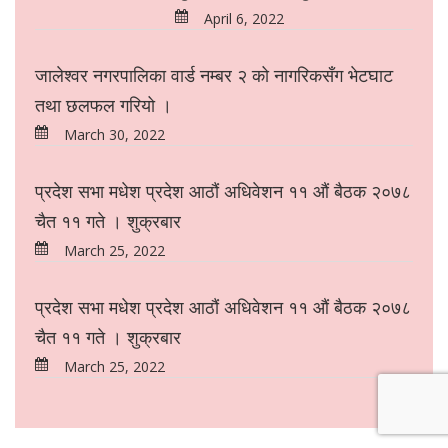
April 6, 2022
जालेश्वर नगरपालिका वार्ड नम्बर २ को नागरिकसँग भेटघाट
तथा छलफल गरियो ।
March 30, 2022
प्रदेश सभा मधेश प्रदेश आठौं अधिवेशन ११ औं बैठक २०७८
चैत ११ गते । शुक्रबार
March 25, 2022
प्रदेश सभा मधेश प्रदेश आठौं अधिवेशन ११ औं बैठक २०७८
चैत ११ गते । शुक्रबार
March 25, 2022