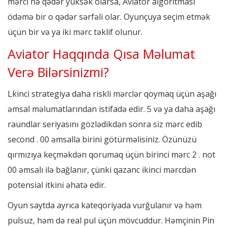
mərci nə qədər yüksək olarsa, Aviator algoritması
ödəmə bir o qədər sərfəli olar. Oyunçuya seçim etmək
üçün bir və ya iki mərc təklif olunur.
Aviator Haqqında Qısa Məlumat
Verə Bilərsinizmi?
Lkinci strategiya daha riskli mərclər qoymaq üçün aşağı
əmsal məlumatlarından istifadə edir. 5 və ya daha aşağı
raundlar seriyasını gözlədikdən sonra siz mərc edib
second . 00 əmsalla birini götürməlisiniz. Özünüzü
qırmızıya keçməkdən qorumaq üçün birinci mərc 2 . not
00 əmsalı ilə bağlanır, çünki qazanc ikinci mərcdən
potensial itkini əhatə edir.
Oyun saytda ayrıca kateqoriyada vurğulanır və həm
pulsuz, həm də real pul üçün mövcuddur. Həmçinin Pin