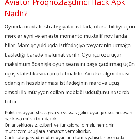
Aviator Proqnozlaşdırıcı Hack Apk
Nədir?
Oyunda müxtəlif strategiyalar istifadə oluna bildiyi üçün
mərclər eyni və en este momento müxtəlif növ landa
bilər. Mərc qoyulduqda istifadəçiyə təyyarənin uçmağa
başladığı barədə məlumat verilir. Oyunçu özü üçün
maksimum ödənişlə oyun seansını başa çatdırmaq üçün
uçuş statistikasına əməl etməlidir. Aviator algoritması
ödənişin hesablanması istifadəçinin mərc və uçuş
əmsalı ilə müəyyən edilən məbləği udduğunu nəzərdə
tutur.
Rulet müəyyən strategiya və yüksək gəlirli oyun prosesini sevən
hər kəsə müraciət edəcək.
Onlar təhlükəsiz, etibarlı və funksional olmalı, həmçinin
müntəzəm uduşlara zəmanət verməlidirlər.
Canlı kateqoriyadan olan oyunların tam siyahısı bir bölmədə