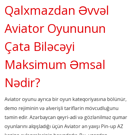
Qalxmazdan Əvvəl
Aviator Oyununun
Çata Biləcəyi
Maksimum Əmsal
Nədir?
Aviator oyunu ayrıca bir oyun kateqoriyasına bölünür,
demo rejiminin və əlverişli tariflərin mövcudluğunu
təmin edir. Azərbaycan qeyri-adi və gözlənilməz qumar
oyunlarını alqışladığı üçün Aviator ən yaxşı Pin-up AZ