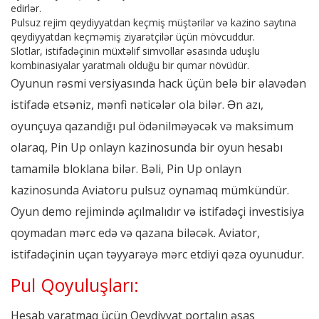
edirlər.
Pulsuz rejim qeydiyyatdan keçmiş müştərilər və kazino saytına
qeydiyyatdan keçməmiş ziyarətçilər üçün mövcuddur.
Slotlar, istifadəçinin müxtəlif simvollar əsasında uduşlu
kombinasiyalar yaratmalı olduğu bir qumar növüdür.
Oyunun rəsmi versiyasında hack üçün belə bir əlavədən
istifadə etsəniz, mənfi nəticələr ola bilər. Ən azı,
oyunçuya qazandığı pul ödənilməyəcək və maksimum
olaraq, Pin Up onlayn kazinosunda bir oyun hesabı
tamamilə bloklana bilər. Bəli, Pin Up onlayn
kazinosunda Aviatoru pulsuz oynamaq mümkündür.
Oyun demo rejimində açılmalıdır və istifadəçi investisiya
qoymadan mərc edə və qazana biləcək. Aviator,
istifadəçinin uçan təyyarəyə mərc etdiyi qəza oyunudur.
Pul Qoyuluşları:
Hesab yaratmaq üçün Qeydiyyat portalın əsas