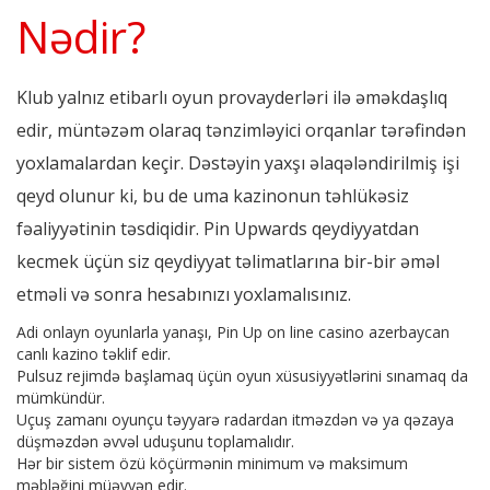
Nədir?
Klub yalnız etibarlı oyun provayderləri ilə əməkdaşlıq
edir, müntəzəm olaraq tənzimləyici orqanlar tərəfindən
yoxlamalardan keçir. Dəstəyin yaxşı əlaqələndirilmiş işi
qeyd olunur ki, bu de uma kazinonun təhlükəsiz
fəaliyyətinin təsdiqidir. Pin Upwards qeydiyyatdan
kecmek üçün siz qeydiyyat təlimatlarına bir-bir əməl
etməli və sonra hesabınızı yoxlamalısınız.
Adi onlayn oyunlarla yanaşı, Pin Up on line casino azerbaycan
canlı kazino təklif edir.
Pulsuz rejimdə başlamaq üçün oyun xüsusiyyətlərini sınamaq da
mümkündür.
Uçuş zamanı oyunçu təyyarə radardan itməzdən və ya qəzaya
düşməzdən əvvəl uduşunu toplamalıdır.
Hər bir sistem özü köçürmənin minimum və maksimum
məbləğini müəyyən edir.