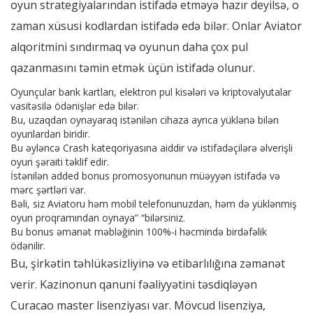
oyun strategiyalarından istifadə etməyə hazır deyilsə, o
zaman xüsusi kodlardan istifadə edə bilər. Onlar Aviator
alqoritmini sındırmaq və oyunun daha çox pul
qazanmasını təmin etmək üçün istifadə olunur.
Oyunçular bank kartları, elektron pul kisələri və kriptovalyutalar
vasitəsilə ödənişlər edə bilər.
Bu, uzaqdan oynayaraq istənilən cihaza ayrıca yüklənə bilən
oyunlardan biridir.
Bu əyləncə Crash kateqoriyasına aiddir və istifadəçilərə əlverişli
oyun şəraiti təklif edir.
İstənilən added bonus promosyonunun müəyyən istifadə və
mərc şərtləri var.
Bəli, siz Aviatoru həm mobil telefonunuzdan, həm də yüklənmiş
oyun proqramından oynaya” “bilərsiniz.
Bu bonus əmanət məbləğinin 100%-i həcmində birdəfəlik
ödənilir.
Bu, şirkətin təhlükəsizliyinə və etibarlılığına zəmanət
verir. Kazinonun qanuni fəaliyyətini təsdiqləyən
Curacao master lisenziyası var. Mövcud lisenziya,