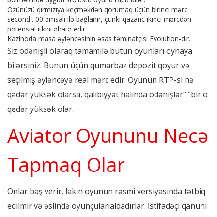
Özünüzü qırmızıya keçməkdən qorumaq üçün birinci mərc
second . 00 əmsalı ilə bağlanır, çünki qazanc ikinci mərcdən
potensial itkini əhatə edir.
Kazinoda masa əyləncəsinin əsas təminatçısı Evolution-dır.
Siz ödənişli olaraq tamamilə bütün oyunları oynaya
bilərsiniz. Bunun üçün qumarbaz depozit qoyur və
seçilmiş əyləncəyə real mərc edir. Oyunun RTP-si nə
qədər yüksək olarsa, qalibiyyət halında ödənişlər” “bir o
qədər yüksək olar.
Aviator Oyununu Necə
Tapmaq Olar
Onlar baş verir, lakin oyunun rəsmi versiyasında tətbiq
edilmir və əslində oyunçularıaldadırlar. İstifadəçi qanuni