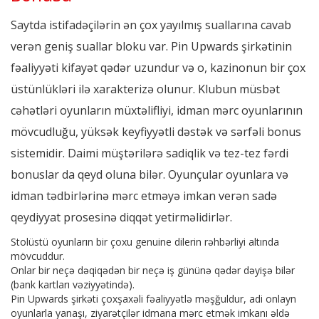
Saytda istifadəçilərin ən çox yayılmış suallarına cavab
verən geniş suallar bloku var. Pin Upwards şirkətinin
fəaliyyəti kifayət qədər uzundur və o, kazinonun bir çox
üstünlükləri ilə xarakterizə olunur. Klubun müsbət
cəhətləri oyunların müxtəlifliyi, idman mərc oyunlarının
mövcudluğu, yüksək keyfiyyətli dəstək və sərfəli bonus
sistemidir. Daimi müştərilərə sadiqlik və tez-tez fərdi
bonuslar da qeyd oluna bilər. Oyunçular oyunlara və
idman tədbirlərinə mərc etməyə imkan verən sadə
qeydiyyat prosesinə diqqət yetirməlidirlər.
Stolüstü oyunların bir çoxu genuine dilerin rəhbərliyi altında
mövcuddur.
Onlar bir neçə dəqiqədən bir neçə iş gününə qədər dəyişə bilər
(bank kartları vəziyyətində).
Pin Upwards şirkəti çoxşaxəli fəaliyyətlə məşğuldur, adi onlayn
oyunlarla yanaşı, ziyarətçilər idmana mərc etmək imkanı əldə