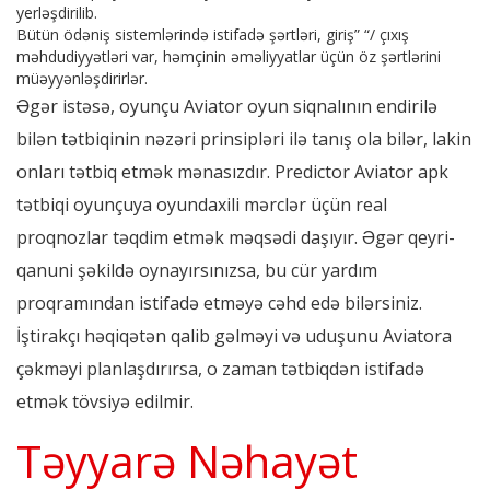
yerləşdirilib.
Bütün ödəniş sistemlərində istifadə şərtləri, giriş” “/ çıxış
məhdudiyyətləri var, həmçinin əməliyyatlar üçün öz şərtlərini
müəyyənləşdirirlər.
Əgər istəsə, oyunçu Aviator oyun siqnalının endirilə
bilən tətbiqinin nəzəri prinsipləri ilə tanış ola bilər, lakin
onları tətbiq etmək mənasızdır. Predictor Aviator apk
tətbiqi oyunçuya oyundaxili mərclər üçün real
proqnozlar təqdim etmək məqsədi daşıyır. Əgər qeyri-
qanuni şəkildə oynayırsınızsa, bu cür yardım
proqramından istifadə etməyə cəhd edə bilərsiniz.
İştirakçı həqiqətən qalib gəlməyi və uduşunu Aviatora
çəkməyi planlaşdırırsa, o zaman tətbiqdən istifadə
etmək tövsiyə edilmir.
Təyyarə Nəhayət