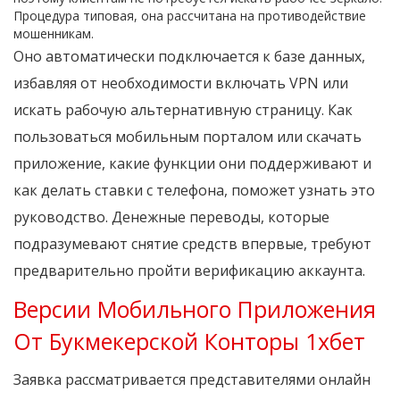
Процедура типовая, она рассчитана на противодействие
мошенникам.
Оно автоматически подключается к базе данных,
избавляя от необходимости включать VPN или
искать рабочую альтернативную страницу. Как
пользоваться мобильным порталом или скачать
приложение, какие функции они поддерживают и
как делать ставки с телефона, поможет узнать это
руководство. Денежные переводы, которые
подразумевают снятие средств впервые, требуют
предварительно пройти верификацию аккаунта.
Версии Мобильного Приложения
От Букмекерской Конторы 1хбет
Заявка рассматривается представителями онлайн