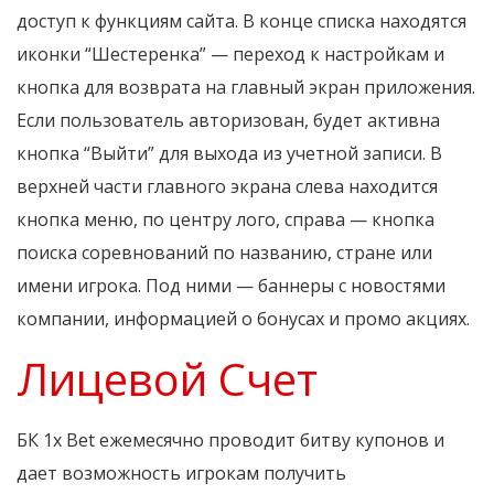
доступ к функциям сайта. В конце списка находятся
иконки “Шестеренка” — переход к настройкам и
кнопка для возврата на главный экран приложения.
Если пользователь авторизован, будет активна
кнопка “Выйти” для выхода из учетной записи. В
верхней части главного экрана слева находится
кнопка меню, по центру лого, справа — кнопка
поиска соревнований по названию, стране или
имени игрока. Под ними — баннеры с новостями
компании, информацией о бонусах и промо акциях.
Лицевой Счет
БК 1x Bet ежемесячно проводит битву купонов и
дает возможность игрокам получить