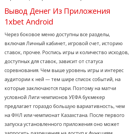
Вывод Денег Из Приложения
1xbet Android
Через боковое меню доступны все разделы,
включая Личный кабинет, игровой счет, историю
ставок, прочее. Роспись игры и количество исходов,
доступных для ставок, зависит от статуса
соревнования. Чем выше уровень игры и интерес
аудитории к ней — тем шире список событий, на
которые заключаются пари. Поэтому на матчи
условной Лиги чемпионов УЕФА букмекер
предлагает гораздо большую вариативность, чем
на ФНЛ или чемпионат Казахстана. После первого
запуска установленного приложения оно может
запросить разрешения на доступ к функциям