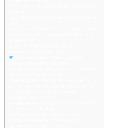
Управление Счетом
Установка Мобильного Приложения 1хбет На
Андроид
Характеристики И Особенности Приложения
1xbet
Как Получить Бонус За Регистрацию В 1xbet
Вывод Денег Из Приложения 1xbet Android
Лицевой Счет
Версии Мобильного Приложения От
Букмекерской Конторы 1хбет
в Чем Заключаются Преимущества
Букмекерской Компании 1xbet?
Для Приложения 1xбет Нужно Использовать
Зеркала? И Если Да, То Какие?
Преимущества 1xbet: Приложение Для Пк
Как Скачивать 1xbet На Андроид Бесплатно
Нет Официального Представителя
Разработчика На Сайте
Личный Кабинет В Мобильном Клиенте 1xbet
Bet Скачать На Android
Bet: Уникальная Возможность Для Ставок
Обзор Функционала И Возможности
Скачиваемого Софта 1 Х Бет