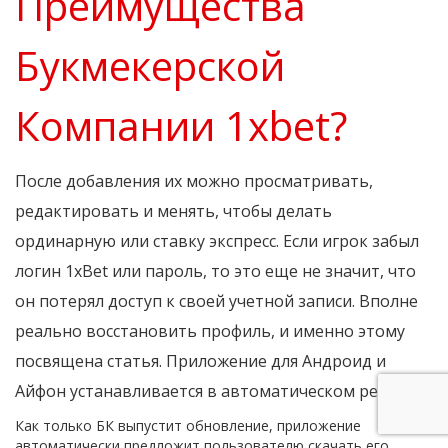
Преимущества
Букмекерской
Компании 1xbet?
После добавления их можно просматривать,
редактировать и менять, чтобы делать
ординарную или ставку экспресс. Если игрок забыл
логин 1xBet или пароль, то это еще не значит, что
он потерял доступ к своей учетной записи. Вполне
реально восстановить профиль, и именно этому
посвящена статья. Приложение для Андроид и
Айфон устанавливается в автоматическом режиме.
Как только БК выпустит обновление, приложение
автоматически предложит пользователю скачать его.