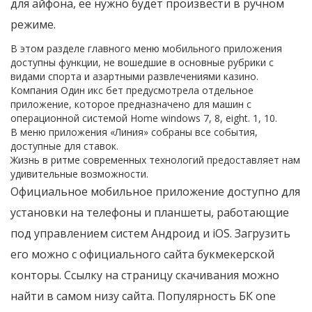
для айфона, ее нужно будет произвести в ручном
режиме.
В этом разделе главного меню мобильного приложения
доступны функции, не вошедшие в основные рубрики с
видами спорта и азартными развлечениями казино.
Компания Один икс бет предусмотрела отдельное
приложение, которое предназначено для машин с
операционной системой Home windows 7, 8, eight. 1, 10.
В меню приложения «Линия» собраны все события,
доступные для ставок.
Жизнь в ритме современных технологий предоставляет нам
удивительные возможности.
Официальное мобильное приложение доступно для
установки на телефоны и планшеты, работающие
под управлением систем Андроид и iOS. Загрузить
его можно с официального сайта букмекерской
конторы. Ссылку на страницу скачивания можно
найти в самом низу сайта. Популярность БК one