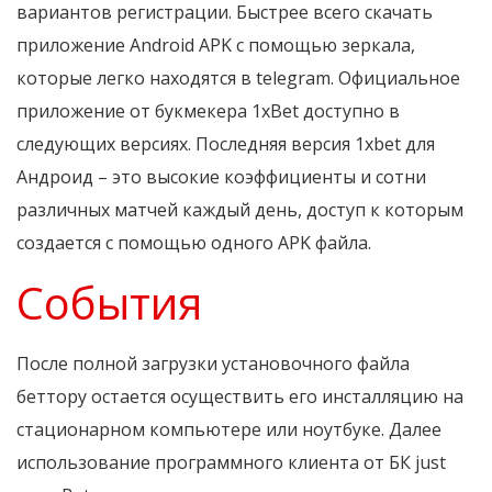
вариантов регистрации. Быстрее всего скачать
приложение Android APK с помощью зеркала,
которые легко находятся в telegram. Официальное
приложение от букмекера 1xBet доступно в
следующих версиях. Последняя версия 1xbet для
Андроид – это высокие коэффициенты и сотни
различных матчей каждый день, доступ к которым
создается с помощью одного APK файла.
События
После полной загрузки установочного файла
беттору остается осуществить его инсталляцию на
стационарном компьютере или ноутбуке. Далее
использование программного клиента от БК just