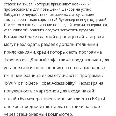
ставок на 1хБет, которые применяют новички и
профессионалы для повышения шансов на успех.
Забудьте о неудобствах, связанных с отсутствием
компьютера – ваш карманный букмекер всегда под рукой.
После того как скачивание последней версии завершится,
установку обновления следует запустить вручную.
В нижнем блоке главной страницы сайта игроки
могут наблюдать раздел с дополнительными
приложениями, среди которых есть программа
1xbet Access. Данный софт также предназначен для
установки и использования его на стационарных
пк. В чем разница и чем отличаются программы
1xWIN от 1xBet и 1xbet Accessibility? Несмотря на
популярность смартфонов для входа на сайт
онлайн букмекера, очень многие клиенты БК just
one xbet предпочитают делать ставки на спорт
через стационарный компьютер.