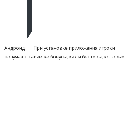
Андроид.
При установке приложения игроки
получают такие же бонусы, как и беттеры, которые