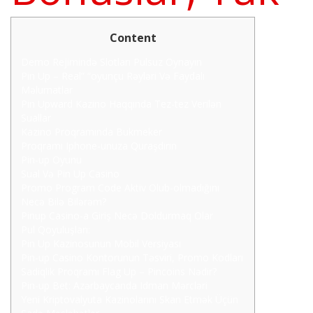
Content
Demo Rejimində Slotları Pulsuz Oynayın
Pin Up – Real” “oyunçu Rəyləri Və Faydalı
Məlumatlar
Pin Upward Kazino Haqqında Tez-tez Verilən
Suallar
Kazino Proqramında Bukmeker
Proqramı Iphone-unuza Quraşdırın
Pin-up Oyunu
Sual Və Pin Up Casino
Promo Program Code Aktiv Olub-olmadığını
Necə Bilə Bilərəm?
Pinup Casino-a Giriş Necə Doldurmaq Olar
Pul Qoyuluşları:
Pin Up Kazinosunun Mobil Versiyası
Pin-up Casino Kontorunun Təsviri, Promo Kodları
Sadiqlik Proqramı Flag Up – Pincoins Nədir?
Pin-up Bet: Azərbaycanda Idman Mərcləri
Yeni Kriptovalyuta Kazinolarını Skan Etmək Üçün