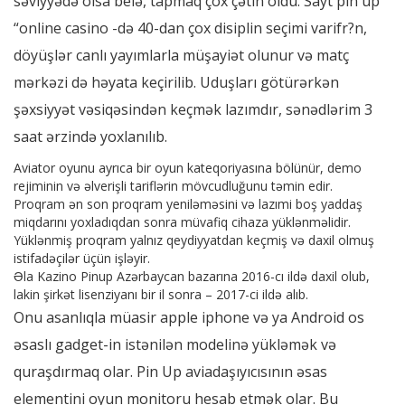
səviyyədə olsa belə, tapmaq çox çətin oldu. Sayt pin up”
“online casino -də 40-dan çox disiplin seçimi varifr?n,
döyüşlər canlı yayımlarla müşayiət olunur və matç
mərkəzi də həyata keçirilib. Uduşları götürərkən
şəxsiyyət vəsiqəsindən keçmək lazımdır, sənədlərim 3
saat ərzində yoxlanılıb.
Aviator oyunu ayrıca bir oyun kateqoriyasına bölünür, demo
rejiminin və əlverişli tariflərin mövcudluğunu təmin edir.
Proqram ən son proqram yeniləməsini və lazımi boş yaddaş
miqdarını yoxladıqdan sonra müvafiq cihaza yüklənməlidir.
Yüklənmiş proqram yalnız qeydiyyatdan keçmiş və daxil olmuş
istifadəçilər üçün işləyir.
Əla Kazino Pinup Azərbaycan bazarına 2016-cı ildə daxil olub,
lakin şirkət lisenziyanı bir il sonra – 2017-ci ildə alıb.
Onu asanlıqla müasir apple iphone və ya Android os
əsaslı gadget-in istənilən modelinə yükləmək və
quraşdırmaq olar. Pin Up aviadaşıyıcısının əsas
elementini oyun monitoru hesab etmək olar. Bu