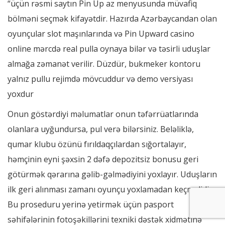
“üçün rəsmi saytın Pin Up az menyusunda müvafiq
bölməni seçmək kifayətdir. Hazırda Azərbaycandan olan
oyunçular slot maşınlarında və Pin Upward casino
online mərcdə real pulla oynaya bilər və təsirli uduşlar
almağa zəmanət verilir. Düzdür, bukmeker kontoru
yalnız pullu rejimdə mövcuddur və demo versiyası
yoxdur
Onun göstərdiyi məlumatlar onun təfərrüatlarında
olanlara uyğundursa, pul verə bilərsiniz. Beləliklə,
qumar klubu özünü fırıldaqçılardan sığortalayır,
həmçinin eyni şəxsin 2 dəfə depozitsiz bonusu geri
götürmək qərarına gəlib-gəlmədiyini yoxlayır. Uduşların
ilk geri alınması zamanı oyunçu yoxlamadan keçməlidir.
Bu proseduru yerinə yetirmək üçün pasport
səhifələrinin fotoşəkillərini texniki dəstək xidmətinə