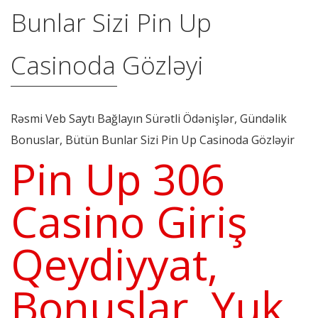
Bunlar Sizi Pin Up
Casinoda Gözləyi
Rəsmi Veb Saytı Bağlayın️ Sürətli Ödənişlər, Gündəlik
Bonuslar, Bütün Bunlar Sizi Pin Up Casinoda Gözləyir
Pin Up 306
Casino Giriş
Qeydiyyat,
Bonuslar, Yuk