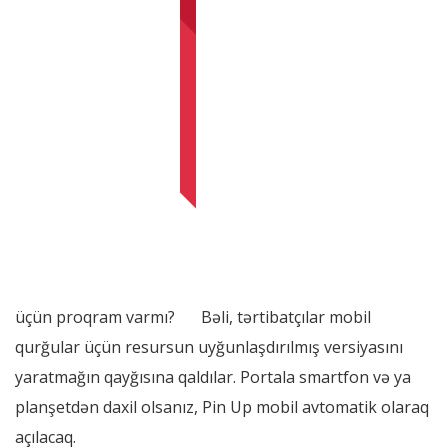
üçün proqram varmı?
Bəli, tərtibatçılar mobil
qurğular üçün resursun uyğunlaşdırılmış versiyasını
yaratmağın qayğısına qaldılar. Portala smartfon və ya
planşetdən daxil olsanız, Pin Up mobil avtomatik olaraq
açılacaq.