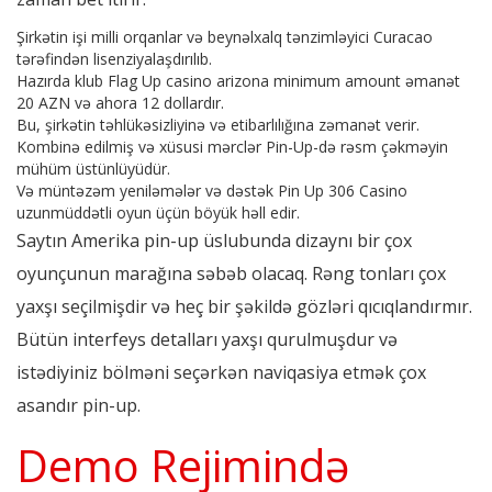
Şirkətin işi milli orqanlar və beynəlxalq tənzimləyici Curacao
tərəfindən lisenziyalaşdırılıb.
Hazırda klub Flag Up casino arizona minimum amount əmanət
20 AZN və ahora 12 dollardır.
Bu, şirkətin təhlükəsizliyinə və etibarlılığına zəmanət verir.
Kombinə edilmiş və xüsusi mərclər Pin-Up-də rəsm çəkməyin
mühüm üstünlüyüdür.
Və müntəzəm yeniləmələr və dəstək Pin Up 306 Casino
uzunmüddətli oyun üçün böyük həll edir.
Saytın Amerika pin-up üslubunda dizaynı bir çox
oyunçunun marağına səbəb olacaq. Rəng tonları çox
yaxşı seçilmişdir və heç bir şəkildə gözləri qıcıqlandırmır.
Bütün interfeys detalları yaxşı qurulmuşdur və
istədiyiniz bölməni seçərkən naviqasiya etmək çox
asandır pin-up.
Demo Rejimində