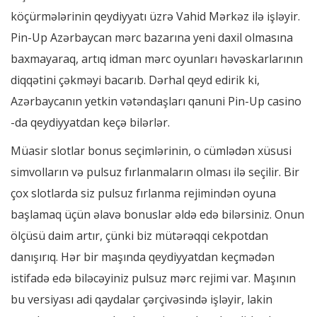
köçürmələrinin qeydiyyatı üzrə Vahid Mərkəz ilə işləyir.
Pin-Up Azərbaycan mərc bazarına yeni daxil olmasına
baxmayaraq, artıq idman mərc oyunları həvəskarlarının
diqqətini çəkməyi bacarıb. Dərhal qeyd edirik ki,
Azərbaycanın yetkin vətəndaşları qanuni Pin-Up casino
-da qeydiyyatdan keçə bilərlər.
Müasir slotlar bonus seçimlərinin, o cümlədən xüsusi
simvolların və pulsuz fırlanmaların olması ilə seçilir. Bir
çox slotlarda siz pulsuz fırlanma rejimindən oyuna
başlamaq üçün əlavə bonuslar əldə edə bilərsiniz. Onun
ölçüsü daim artır, çünki biz mütərəqqi cekpotdan
danışırıq. Hər bir maşında qeydiyyatdan keçmədən
istifadə edə biləcəyiniz pulsuz mərc rejimi var. Maşının
bu versiyası adi qaydalar çərçivəsində işləyir, lakin