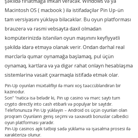
şəkildə fırlatmağa imkan verəcək. Windows və ya
Macintosh OS ( macbook ) ilə istifadəçilər Pin Up-ün
tam versiyasını yükləyə biləcəklər. Bu oyun platforması
brauzerə və rəsmi vebsayta daxil olmadan
kompüterinizdə istənilən oyun maşınını keyfiyyətli
şəkildə idarə etməyə olanak verir. Ondan dərhal real
mərclərlə qumar oynamağa başlamaq, pul üçün
oynamaq, kartlara və ya digər rahat onlayn hesablaşma
sistemlərinə vəsait çıxarmaqla istifadə etmək olar.
Pin-Up oyunları müxtəlifliyi ilə məni xoş təəccübləndirən bir
kazinodur.
Son” “nəticə isə belədir ki, Pin up casino və mərc saytı turn
crypto directly into cash etibarlı və populyar bir saytdır.
Telefonunuza Pin Up yükləyin – Android os üçün oyunları olan
proqram Oyunların geniş seçimi və səxavətli bonuslar cəlbedici
oyun platforması yaradır.
Pin-Up casinos apk tətbiqi sadə yükləmə və işəsalma prosesi ilə
xarakterizə olunur.