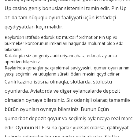
Up casino geniş bonuslar sistemini təmin edir. Pin Up
az-da tam hüquqlu oyun fəaliyyəti üçün istifadəçi
qeydiyyatdan keçirməlidir.
Rəylərdən istifadə edərək siz müxtəlif xidmətlər Pin Up və
bukmeker kontorunun imkanları haqqında məlumat əldə edə
bilərsiniz.
Kataloqda siz ən geniş auditoriyanı əhatə edəcək əyləncə
aperitivo bilərsiniz.
Rəylərində qonaqlar yaxşı xidmət səviyyəsini, qumar oyunlarının
yaxşı seçimini və uduşların sürətli ödənilməsini qeyd edirlər.
Canlı kazino istisna olmaqla, slotlarda, stolüstü
oyunlarda, Aviatorda və digər əyləncələrdə depozit
olmadan oynaya bilərsiniz. Siz ödənişli olaraq tamamilə
bütün oyunları oynaya bilərsiniz. Bunun üçün
qumarbaz depozit qoyur və seçilmiş əyləncəyə real mərc
edir. Oyunun RTP-si nə qədər yüksək olarsa, qalibiyyət
halında ödənişlər bir um qədər yüksək olar. Slotlar,