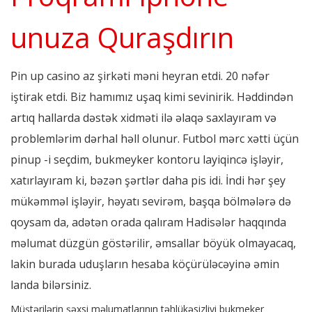
unuza Quraşdırın
Pin up casino az şirkəti məni heyran etdi. 20 nəfər
iştirak etdi. Biz hamımız uşaq kimi sevinirik. Həddindən
artıq hallarda dəstək xidməti ilə əlaqə saxlayıram və
problemlərim dərhal həll olunur. Futbol mərc xətti üçün
pinup -i seçdim, bukmeyker kontoru layiqincə işləyir,
xatırlayıram ki, bəzən şərtlər daha pis idi. İndi hər şey
mükəmməl işləyir, həyatı sevirəm, başqa bölmələrə də
qoysam da, adətən orada qalıram Hadisələr haqqında
məlumat düzgün göstərilir, əmsallar böyük olmayacaq,
lakin burada uduşların hesaba köçürüləcəyinə əmin
landa bilərsiniz.
Müştərilərin şəxsi məlumatlarının təhlükəsizliyi bukmeker