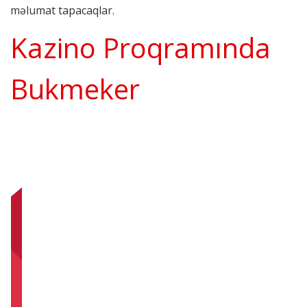
məlumat tapacaqlar.
Kazino Proqramında
Bukmeker