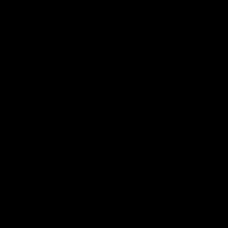
мінімальна
виплата
від 5 до 30 хвилин