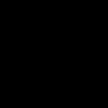
2020
рік заснування