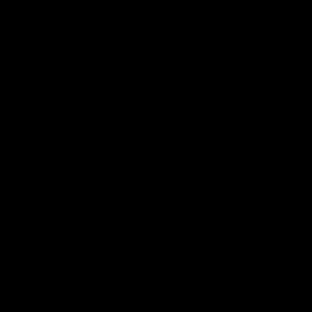
draggon entertainment b.v.
власник