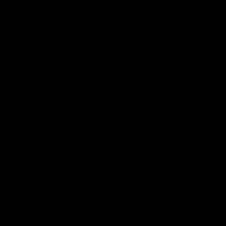
ultra hot
топ-слотів
турніру