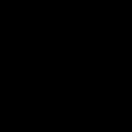
програма
лояльності
ігрові автомати