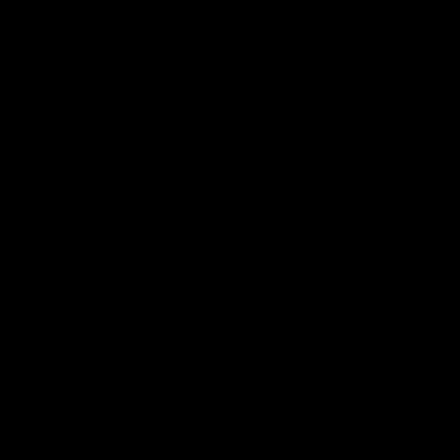
країни
гривня