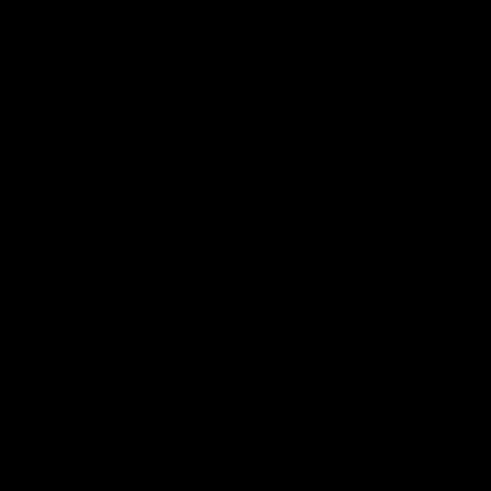
google
способи
реєстрації