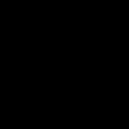
ліцензія
україна