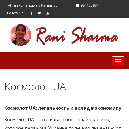
ranikumari.tiwary@gmail.com
9841279814
Follow On :
Космолот UA
Космолот UA: легальность и вклад в экономику
Космолот UA — это известное онлайн-казино,
которое первым в Украине получило лицензию от