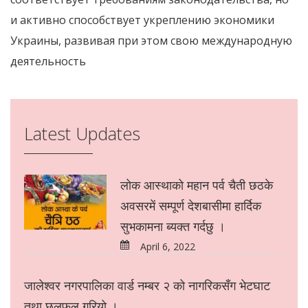
и активно способствует укреплению экономики
Украины, развивая при этом свою международную
деятельность
Latest Updates
लोक आस्थाको महान पर्व चैती छठके
अवसरमें सम्पूर्ण देशबासीमा हार्दिक
सुभकामना ब्यक्त गर्दछु ।
April 6, 2022
जालेश्वर नगरपालिका वार्ड नम्बर २ को नागरिकसँग भेटघाट
तथा छलफल गरियो ।