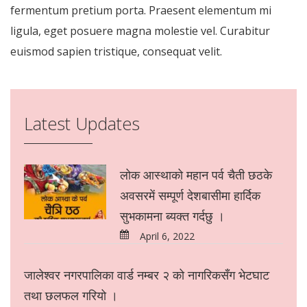
fermentum pretium porta. Praesent elementum mi
ligula, eget posuere magna molestie vel. Curabitur
euismod sapien tristique, consequat velit.
Latest Updates
लोक आस्थाको महान पर्व चैती छठके
अवसरमें सम्पूर्ण देशबासीमा हार्दिक
सुभकामना ब्यक्त गर्दछु ।
April 6, 2022
जालेश्वर नगरपालिका वार्ड नम्बर २ को नागरिकसँग भेटघाट
तथा छलफल गरियो ।