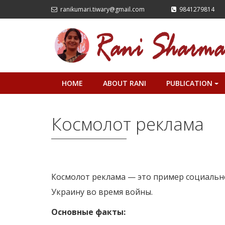
ranikumari.tiwary@gmail.com
9841279814
HOME
ABOUT RANI
PUBLICATION
+
Космолот реклама
Космолот реклама — это пример социальн
Украину во время войны.
Основные факты: