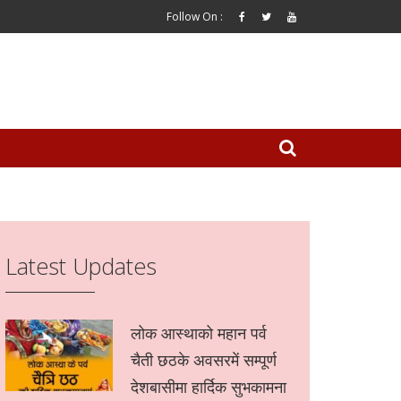
Follow On :
Latest Updates
लोक आस्थाको महान पर्व
चैती छठके अवसरमें सम्पूर्ण
देशबासीमा हार्दिक सुभकामना