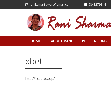
ranikumari.tiwary@gmail.com
9841279814
HOME
ABOUT RANI
PUBLICATION
+
xbet
http://1xbetpt.top/>