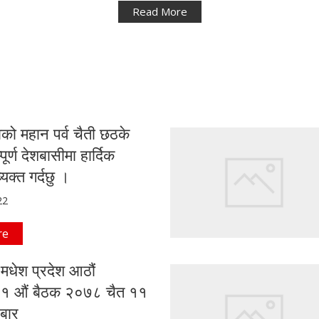
Read More
ो महान पर्व चैती छठके
ूर्ण देशबासीमा हार्दिक
यक्त गर्दछु ।
22
re
 मधेश प्रदेश आठौं
१ औं बैठक २०७८ चैत ११
रबार