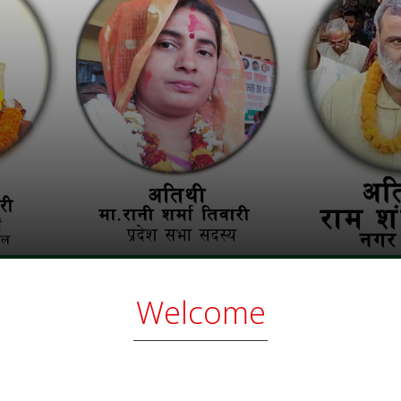
Welcome
वर न.पा. वडा नं.–४ सुगा