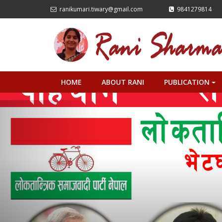
ranikumari.tiwary@gmail.com
9841279814
HOME
ABOUT RANI
PUBLICATION
+